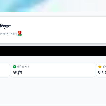
্জিক্যাল
াসপাতালের সামনে
সকল ধরনে
সার্ভিসের সময়
মোট 
২৪ ঘন্টা
0
⭐
(