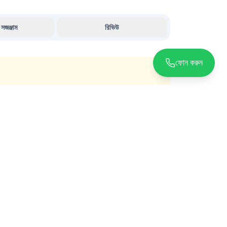
 সজঞ্জাম
রিভিউ
ফোন করুন
যোগাযোগ
ঢাকা-১২০৯, বাংলাদেশ
contact@aidfastbd.com
সাধারণ হেল্প ডেস্ক