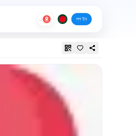
লগ ইন
...