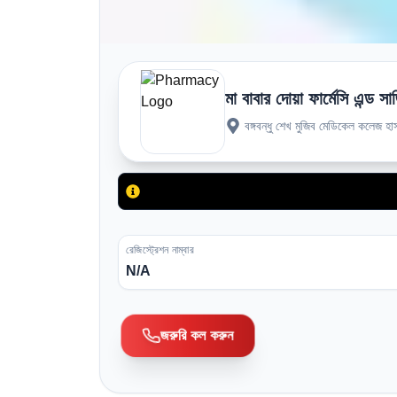
মা বাবার দোয়া ফার্মেসি এন্ড সার
বঙ্গবন্ধু শেখ মুজিব মেডিকেল কলেজ হ
রেজিস্ট্রেশন নাম্বার
N/A
জরুরি কল করুন