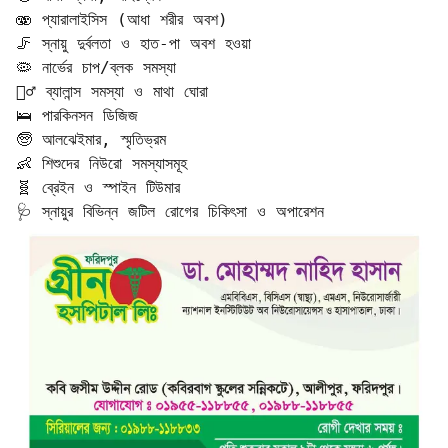
🫨 প্যারালাইসিস (আধা শরীর অবশ)  

🦵 স্নায়ু দুর্বলতা ও হাত-পা অবশ হওয়া  

🦠 নার্ভের চাপ/ব্লক সমস্যা  

🧍‍♂️ ব্যালান্স সমস্যা ও মাথা ঘোরা  

🛌 পারকিনসন ডিজিজ  

🧓 আলঝেইমার, স্মৃতিভ্রম  

👶 শিশুদের নিউরো সমস্যাসমূহ  

🧬 ব্রেইন ও স্পাইন টিউমার  

🩺 স্নায়ুর বিভিন্ন জটিল রোগের চিকিৎসা ও অপারেশন