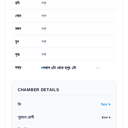
রবি
বন্ধ
সোম
বন্ধ
মঙ্গল
বন্ধ
বুধ
বন্ধ
বৃহঃ
বন্ধ
শুক্র
—
সকাল ৯টা থেকে দুপুর ২টা
CHAMBER DETAILS
৭০০ ৳
ফি
পুরাতন রোগী
৫০০ ৳