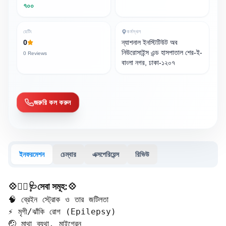
৭০০
রেটিং
কর্মস্থল
0
ন্যাশনাল ইনস্টিটিউট অব
নিউরোসাইন্স এন্ড হাসপাতাল শের-ই-
0
Reviews
বাংলা নগর, ঢাকা-১২০৭
জরুরি কল করুন
ইনফরমেশন
চেম্বার
এক্সপেরিয়েন্স
রিভিউ
💠🧑‍⚕️🩺সেবা সমূহ:💠
🧠 ব্রেইন স্ট্রোক ও তার জটিলতা  

⚡ মৃগী/ঝাঁকি রোগ (Epilepsy)  

🤕 মাথা ব্যথা, মাইগ্রেন  
