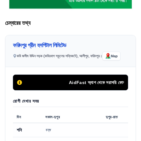
চেম্বারের তথ্য
ফরিদপুর গ্রীন হসপিটাল লিমিটেড
কবি জসীম উদ্দিন সড়ক (কবিরবাগ স্কুলের সন্নিকটে), আলীপুর, ফরিদপুর।
Map
AidFast অ্যাপ থেকে সরাসরি ফোন কলের মাধ্যমে
রোগী দেখার সময়
দিন
সকাল-দুপুর
দুপুর-রাত
শনি
বন্ধ