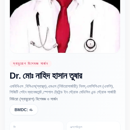
স্নায়ুরোগ বিশেষজ্ঞ সার্জন
Dr.
মোঃ নাহিদ হাসান
তুষার
এমবিবিএস ,বিসিএস(স্বাস্থ্য),এমএস (নিউরোসার্জারী) নিনস্,এফসিপিএস (এফপি),
পিজিটি পেইন ম্যানেজমেন্ট,স্পেশাল ট্রেইন্ড ইন স্ট্রোক মেডিসিন এন্ড স্ট্রোক সার্জারী
নিউরো (স্নায়ুরোগ) বিশেষজ্ঞ ও সার্জন
BMDC:
এ-
ফি
এক্সপেরিয়েন্স