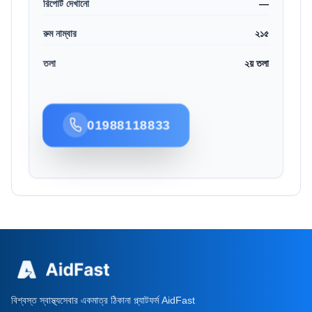
রিপোর্ট দেখানো
—
রুম নাম্বার
২১৫
তলা
২য় তলা
01988118833
বিশ্বস্ত স্বাস্থ্যসেবার একমাত্র ঠিকানা প্ল্যাটফর্ম AidFast