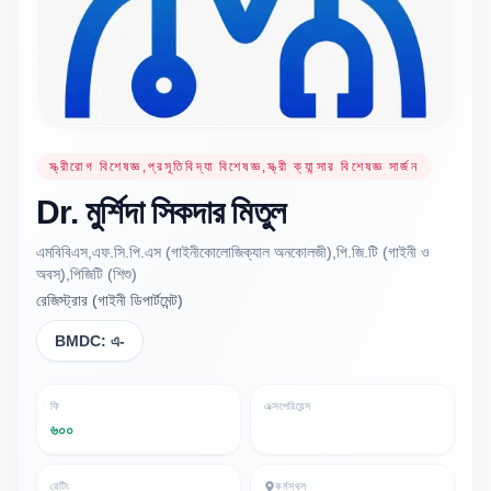
স্ত্রীরোগ বিশেষজ্ঞ,প্রসূতিবিদ্যা বিশেষজ্ঞ,স্ত্রী ক্যান্সার বিশেষজ্ঞ সার্জন
Dr.
মুর্শিদা সিকদার
মিতুল
এমবিবিএস,এফ.সি.পি.এস (গাইনীকোলোজিক্যাল অনকোলজী),পি.জি.টি (গাইনী ও
অবস্),পিজিটি (শিশু)
রেজিস্ট্রার (গাইনী ডিপার্টমেন্ট)
BMDC:
এ-
ফি
এক্সপেরিয়েন্স
৬০০
রেটিং
কর্মস্থল