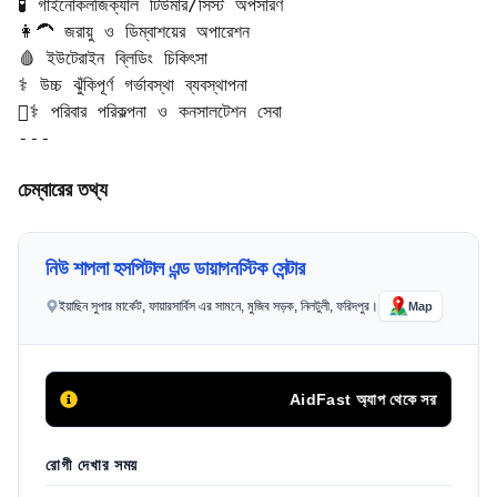
🧪 গাইনোকলজিক্যাল টিউমার/সিস্ট অপসারণ

👩‍🦱 জরায়ু ও ডিম্বাশয়ের অপারেশন

🩸 ইউটেরাইন ব্লিডিং চিকিৎসা

⚕️ উচ্চ ঝুঁকিপূর্ণ গর্ভাবস্থা ব্যবস্থাপনা

🧑‍⚕️ পরিবার পরিকল্পনা ও কনসালটেশন সেবা

---
চেম্বারের তথ্য
নিউ শাপলা হসপিটাল এন্ড ডায়াগনস্টিক সেন্টার
ইয়াছিন সুপার মার্কেট, ফায়ারসার্বিস এর সামনে, মুজিব সড়ক, নিলটুলী, ফরিদপুর।
Map
AidFast অ্যাপ থেকে সরাসরি ফোন কলের 
রোগী দেখার সময়