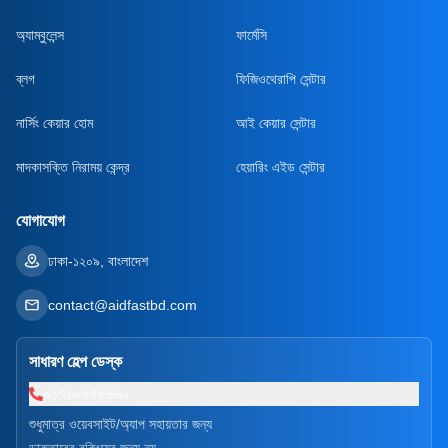
অ্যাম্বুলেন্স
ফার্মেসি
ব্লগ
ফিজিওথেরাপি সেন্টার
নার্সিং কেয়ার হোম
আই কেয়ার সেন্টার
মাদকাসক্তি নিরাময় কেন্দ্র
হেয়ারিং এইড সেন্টার
যোগাযোগ
ঢাকা-১২০৯, বাংলাদেশ
contact@aidfastbd.com
সাধারণ হেল্প ডেস্ক
০১৭৩৮৫৪৮৬৬২
শুধুমাত্র ওয়েবসাইট/অ্যাপ সহায়তার জন্য