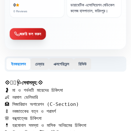
0
ডায়াবেটিক এসোসিয়েশন মেডিকেল
কলেজ হাসপাতাল, ফরিদপুর।
0
Reviews
জরুরি কল করুন
ইনফরমেশন
চেম্বার
এক্সপেরিয়েন্স
রিভিউ
💠🧑‍⚕️🩺সেবাসমূহ:💠
🤰 মা ও গর্ভবতী মায়েদের চিকিৎসা

👶 নরমাল ডেলিভারি

🏥 সিজারিয়ান অপারেশন (C-Section)

🍼 নবজাতকের যত্ন ও পরামর্শ

🌸 বন্ধ্যাত্বের চিকিৎসা

💊 হরমোনাল সমস্যা ও মাসিক অনিয়মের চিকিৎসা
