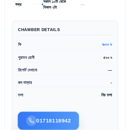
সকাল ১০টা থেকে
শুক্র
—
বিকাল ২টা
CHAMBER DETAILS
৬০০ ৳
ফি
পুরাতন রোগী
৫০০ ৳
রিপোর্ট দেখানো
—
রুম নাম্বার
-
তলা
নিচ তলা
01718118942