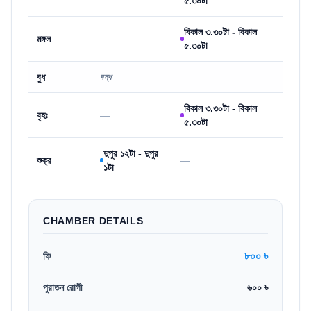
৫.৩০টা
বিকাল ৩.৩০টা - বিকাল
মঙ্গল
—
৫.৩০টা
বুধ
বন্ধ
বিকাল ৩.৩০টা - বিকাল
বৃহঃ
—
৫.৩০টা
দুপুর ১২টা - দুপুর
শুক্র
—
১টা
CHAMBER DETAILS
৮০০ ৳
ফি
পুরাতন রোগী
৬০০ ৳