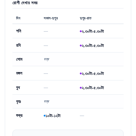
রোগী দেখার সময়
দিন
সকাল-দুপুর
দুপুর-রাত
শনি
—
২.৩০টা-৫.৩০টা
রবি
—
২.৩০টা-৫.৩০টা
সোম
বন্ধ
মঙ্গল
—
২.৩০টা-৫.৩০টা
বুধ
—
২.৩০টা-৫.৩০টা
বৃহঃ
বন্ধ
শুক্র
—
১০টা-১২টা