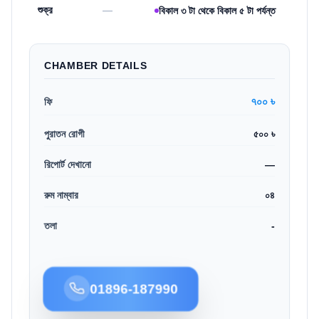
শুক্র
—
বিকাল ৩ টা থেকে বিকাল ৫ টা পর্যন্ত
CHAMBER DETAILS
৭০০ ৳
ফি
পুরাতন রোগী
৫০০ ৳
রিপোর্ট দেখানো
—
রুম নাম্বার
০৪
তলা
-
01896-187990