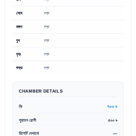
সোম
বন্ধ
মঙ্গল
বন্ধ
বুধ
বন্ধ
বৃহঃ
বন্ধ
শুক্র
বন্ধ
CHAMBER DETAILS
৭০০ ৳
ফি
পুরাতন রোগী
৫০০ ৳
রিপোর্ট দেখানো
—