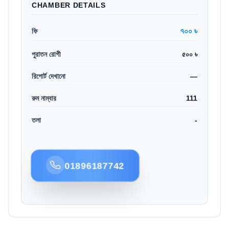
CHAMBER DETAILS
৭০০ ৳
ফি
পুরাতন রোগী
৫০০ ৳
রিপোর্ট দেখানো
—
রুম নাম্বার
111
তলা
-
01896187742