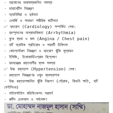
- হরমোনের ভারসাম্যজনিত সমস্যা  

- ডায়াবেটিস নিয়ন্ত্রণ  

- অ্যানিমিয়া ও দুর্বলতা  

- এলার্জি ও সাধারণ শারীরিক জটিলতা  

✅ হৃদরোগ (Cardiology) সম্পর্কিত সেবা:

- হৃদস্পন্দনের অস্বাভাবিকতা (Arrhythmia)  

- বুকে ব্যথা ও ঘাম (Angina / Chest pain)  

- হার্ট অ্যাটাক প্রতিরোধ ও পরবর্তী চিকিৎসা  

- কোলেস্টেরল নিয়ন্ত্রণ ও হৃদরোগ ঝুঁকি মূল্যায়ন  

- ইসিজি, ইকোকার্ডিওগ্রাম বিশ্লেষণ  

- হৃদযন্ত্রের রক্তনালীর ব্লক সমস্যা  

✅ উচ্চ রক্তচাপ (Hypertension) সেবা:

- রক্তচাপ নিয়ন্ত্রণের ওষুধ ব্যবস্থাপনা  

- উচ্চ রক্তচাপজনিত ঝুঁকি নিরূপণ (স্ট্রোক, কিডনি ক্ষতি, হার্ট 
ফেইলিওর)  

- লাইফস্টাইল মডিফিকেশন পরামর্শ  

- রুটিন চেকআপ ও পর্যবেক্ষণ