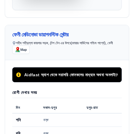
ফেনী মেডিনোভা ডায়াগনস্টিক সেন্টার
শহীদ শহীদুল্লা কায়সার সড়ক, (টপ টেন এর উপরে)ফায়ার সার্ভিসের পশ্চিম পার্শ্বে), ফেনী
Map
Aidfast অ্যাপ থেকে সরাসরি ফোনকলের মাধ্যমে অথবা অনলাইনে অগ্রিম সিরিয়াল বু
রোগী দেখার সময়
দিন
সকাল-দুপুর
দুপুর-রাত
শনি
বন্ধ
রবি
বন্ধ