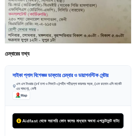
চেম্বারের তথ্য
সাইকা প্লাস বিশেষজ্ঞ ডাক্তার চেম্বার ও ডায়াগনস্টিক সেন্টার
এস এস টাওয়ার (৪র্থ তলা ও লিফটে-৩)শহীদ শহীদুল্লা কায়সার সড়ক, (এফ রহমান এসি মার্কেট
এর সামনে), ফেনী
Map
Aidfast থেকে সরাসরি ফোন কলের মাধ্যমে অথবা এপয়েন্টমেন্ট বাটনে ক্লিক করে সিরিয়া