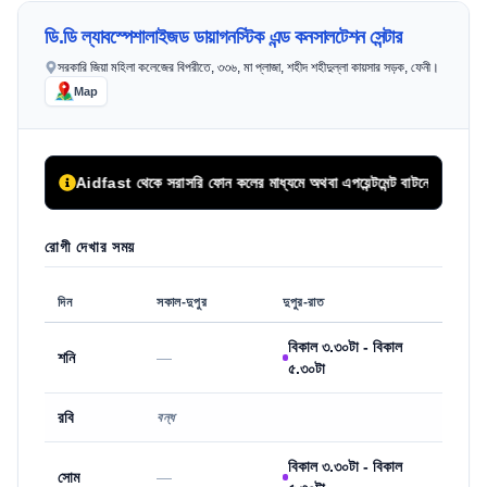
ডি.ডি ল্যাবস্পেশালাইজড ডায়াগনস্টিক এন্ড কনসালটেশন সেন্টার
সরকারি জিয়া মহিলা কলেজের বিপরীতে, ৩৩৬, মা প্লাজা, শহীদ শহীদুল্লা কায়সার সড়ক, ফেনী।
Map
Aidfast থেকে সরাসরি ফোন কলের মাধ্যমে অথবা এপয়েন্টমেন্ট বাটনে ক্লিক করে সিরিয়া
রোগী দেখার সময়
দিন
সকাল-দুপুর
দুপুর-রাত
বিকাল ৩.৩০টা - বিকাল
শনি
—
৫.৩০টা
রবি
বন্ধ
বিকাল ৩.৩০টা - বিকাল
সোম
—