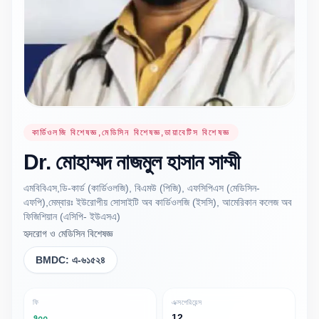
কার্ডিওলজি বিশেষজ্ঞ,মেডিসিন বিশেষজ্ঞ,ডায়াবেটিস বিশেষজ্ঞ
Dr.
মোহাম্মদ নাজমুল হাসান
সাম্মী
এমবিবিএস,ডি-কার্ড (কার্ডিওলজি), বিএমউ (পিজি), এফসিপিএস (মেডিসিন-
এফপি),মেম্বারঃ ইউরোপীয় সোসাইটি অব কার্ডিওলজি (ইসসি), আমেরিকান কলেজ অব
ফিজিশিয়ান (এসিপি- ইউএসএ)
হৃদরোগ ও মেডিসিন বিশেষজ্ঞ
BMDC:
এ-৬১৫২৪
ফি
এক্সপেরিয়েন্স
৭০০
12