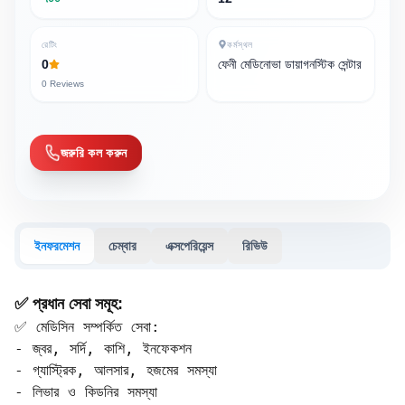
রেটিং
কর্মস্থল
0
ফেনী মেডিনোভা ডায়াগনস্টিক সেন্টার
0
Reviews
জরুরি কল করুন
ইনফরমেশন
চেম্বার
এক্সপেরিয়েন্স
রিভিউ
✅ প্রধান সেবা সমূহ:
✅ মেডিসিন সম্পর্কিত সেবা:

- জ্বর, সর্দি, কাশি, ইনফেকশন  

- গ্যাস্ট্রিক, আলসার, হজমের সমস্যা  

- লিভার ও কিডনির সমস্যা  
