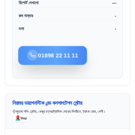
রিপোর্ট দেখানো
—
রুম নাম্বার
-
তলা
-
01898 22 11 11
নিরাময় ডায়াগনস্টিক এন্ড কনসালটেশন সেন্টার
জুহানা শপিং সেন্টার, খেজুর চত্বর/ট্রাফিক মোড়ের বিপরীতে, ট্রাংক রোড, ফেনী।
Map