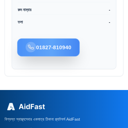
রুম নাম্বার
-
তলা
-
01827-810940
বিশ্বস্ত স্বাস্থ্যসেবার একমাত্র ঠিকানা প্ল্যাটফর্ম AidFast