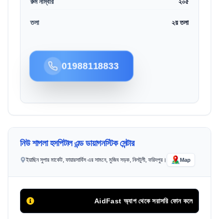
রুম নাম্বার
২০৫
তলা
২য় তলা
01988118833
নিউ শাপলা হসপিটাল এন্ড ডায়াগনস্টিক সেন্টার
ইয়াছিন সুপার মার্কেট, ফায়ারসার্বিস এর সামনে, মুজিব সড়ক, নিলটুলী, ফরিদপুর।
Map
AidFast অ্যাপ থেকে সরাসরি ফোন কলের মাধ্যমে সিরিয়