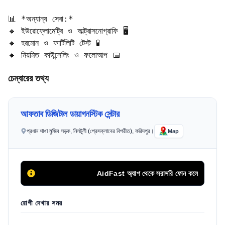
📊 *অন্যান্য সেবা:*  

🔹 ইউরোফ্লোমেট্রি ও আল্ট্রাসনোগ্রাফি 🖥️  

🔹 হরমোন ও ফার্টিলিটি টেস্ট 🧪  

🔹 নিয়মিত কাউন্সেলিং ও ফলোআপ 📅
চেম্বারের তথ্য
আফতাব ডিজিটাল ডায়াগনস্টিক সেন্টার
প্রধান শাখা মুজিব সড়ক, নিলটুলী (প্রেসক্লাবের বিপরীত), ফরিদপুর।
Map
AidFast অ্যাপ থেকে সরাসরি ফোন কলের মাধ্যমে সিরিয়
রোগী দেখার সময়