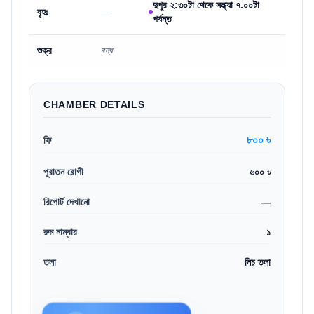
দুপুর ২:৩০টা থেকে সন্ধ্যা ৭.০০টা
বৃহঃ
—
পর্যন্ত
শুক্র
বন্ধ
CHAMBER DETAILS
৮০০ ৳
ফি
পুরাতন রোগী
৬০০ ৳
রিপোর্ট দেখানো
—
রুম নাম্বার
১
তলা
নিচ তলা