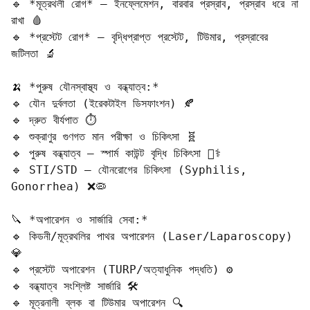
🔹 *মূত্রথলী রোগ* – ইনফ্লেমেশন, বারবার প্রস্রাব, প্রস্রাব ধরে না 
রাখা 🩸  

🔹 *প্রস্টেট রোগ* – বৃদ্ধিপ্রাপ্ত প্রস্টেট, টিউমার, প্রস্রাবের 
জটিলতা 🔬  

🍌 *পুরুষ যৌনস্বাস্থ্য ও বন্ধ্যাত্ব:*  

🔹 যৌন দুর্বলতা (ইরেকটাইল ডিসফাংশন) 🍂  

🔹 দ্রুত বীর্যপাত ⏱️  

🔹 শুক্রাণুর গুণগত মান পরীক্ষা ও চিকিৎসা 🧬  

🔹 পুরুষ বন্ধ্যাত্ব – স্পার্ম কাউন্ট বৃদ্ধি চিকিৎসা 👨‍⚕️  

🔹 STI/STD – যৌনরোগের চিকিৎসা (Syphilis, 
Gonorrhea) ❌🦠  

🔪 *অপারেশন ও সার্জারি সেবা:*  

🔹 কিডনী/মূত্রথলির পাথর অপারেশন (Laser/Laparoscopy) 
💎  

🔹 প্রস্টেট অপারেশন (TURP/অত্যাধুনিক পদ্ধতি) ⚙️  

🔹 বন্ধ্যাত্ব সংশ্লিষ্ট সার্জারি 🛠️  

🔹 মূত্রনালী ব্লক বা টিউমার অপারেশন 🔍  
