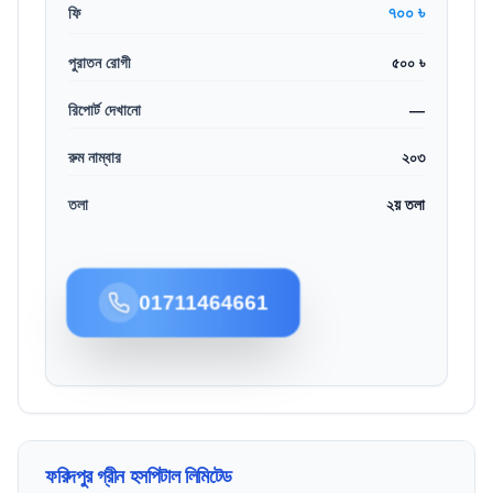
৭০০ ৳
ফি
পুরাতন রোগী
৫০০ ৳
রিপোর্ট দেখানো
—
রুম নাম্বার
২০৩
তলা
২য় তলা
01711464661
ফরিদপুর গ্রীন হসপিটাল লিমিটেড