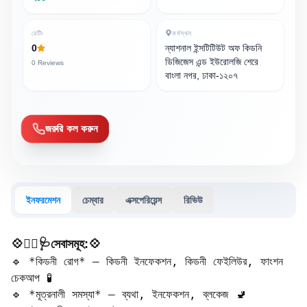
রেটিং
কর্মস্থল
0
ন্যাশনাল ইন্সটিটিউট অফ কিডনি
ডিজিজেস এন্ড ইউরোলজি শেরে
0
Reviews
বাংলা নগর, ঢাকা-১২০৭
জরুরি কল করুন
ইনফরমেশন
চেম্বার
এক্সপেরিয়েন্স
রিভিউ
💠🧑‍⚕️🩺সেবাসমূহ:💠
🔹 *কিডনী রোগ* – কিডনী ইনফেকশন, কিডনী ফেইলিউর, ফাংশন 
চেকআপ 🧪  

🔹 *মূত্রনালী সমস্যা* – ব্যথা, ইনফেকশন, ব্লকেজ 🚽  
