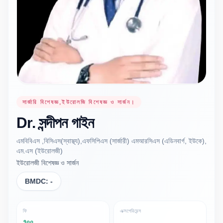
সার্জারি বিশেষজ্ঞ,ইউরোলজি বিশেষজ্ঞ ও সার্জন।
Dr.
সন্দীপন
গাইন
এমবিবিএস ,বিসিএস(স্বাস্থ্য),এফসিপিএস (সার্জারী) এমআরসিএস (এডিনবার্গ, ইউকে),
এম.এস (ইউরোলজী)
ইউরোলজী বিশেষজ্ঞ ও সার্জন
BMDC:
-
ফি
এক্সপেরিয়েন্স
৭০০