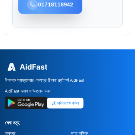
01718118942
বিশ্বস্ত স্বাস্থ্যসেবার একমাত্র ঠিকানা প্ল্যাটফর্ম AidFast
AidFast অ্যাপ ডাউনলোড করুন
ডাউনলোড করুন
সেবা সমূহ
ডাক্তার
ডায়াগনস্টিক