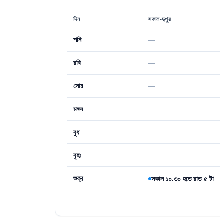
দিন
সকাল-দুপুর
শনি
—
রবি
—
সোম
—
মঙ্গল
—
বুধ
—
বৃহঃ
—
শুক্র
সকাল ১০.৩০ হতে রাত ৫ টা