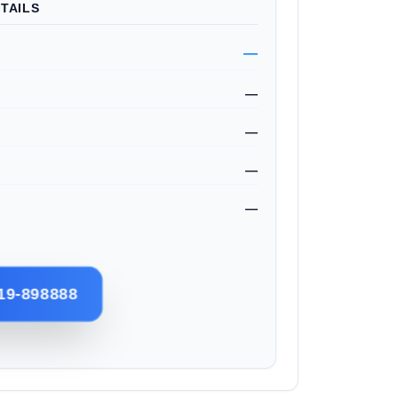
TAILS
—
—
—
—
—
19-898888