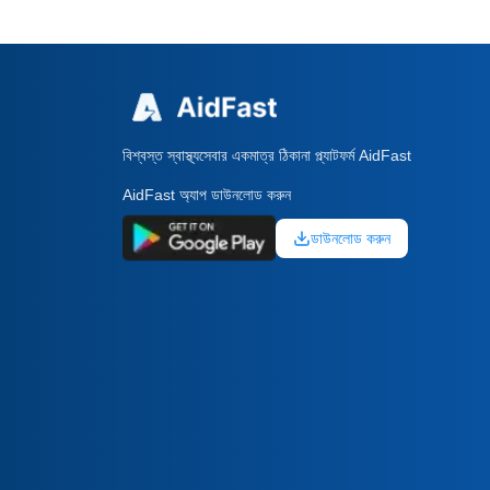
বিশ্বস্ত স্বাস্থ্যসেবার একমাত্র ঠিকানা প্ল্যাটফর্ম AidFast
AidFast অ্যাপ ডাউনলোড করুন
ডাউনলোড করুন