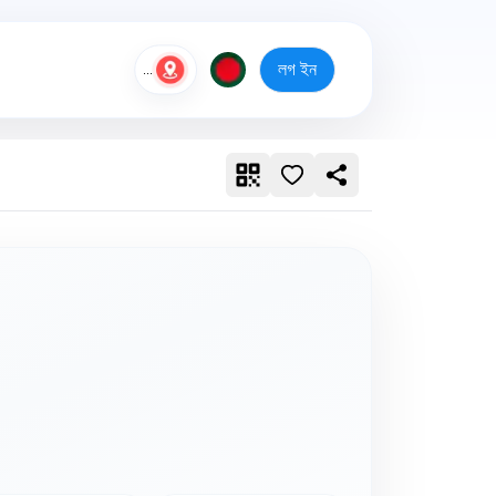
লগ ইন
...