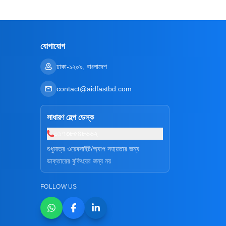
যোগাযোগ
ঢাকা-১২০৯, বাংলাদেশ
contact@aidfastbd.com
সাধারণ হেল্প ডেস্ক
০১৭৩৮৫৪৮৬৬২
শুধুমাত্র ওয়েবসাইট/অ্যাপ সহায়তার জন্য
ডাক্তারের বুকিংয়ের জন্য নয়
FOLLOW US