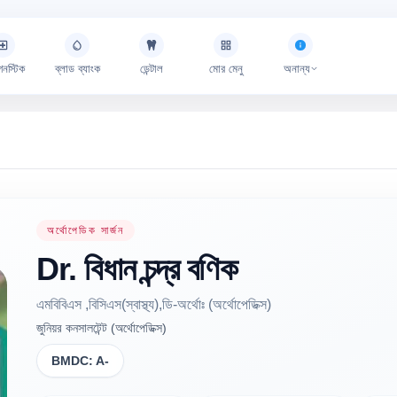
গনস্টিক
ব্লাড ব্যাংক
ডেন্টাল
মোর মেনু
অনান্য
অর্থোপেডিক সার্জন
Dr.
বিধান চন্দ্র
বণিক
এমবিবিএস ,বিসিএস(স্বাস্থ্য),ডি-অর্থোঃ (অর্থোপেডিক্স)
জুনিয়র কনসালটেন্ট (অর্থোপেডিক্স)
BMDC:
A-