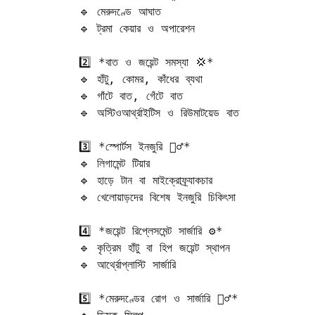
🔹 মেরুদণ্ডে আঘাত  

🔹 ট্রমা কেয়ার ও অপারেশন  

2️⃣ *বাত ও জয়েন্ট সমস্যা 💢*  

🔹 হাঁটু, কোমর, কাঁধের ব্যথা  

🔹 গাঁটে বাত, গেঁটে বাত  

🔹 অস্টিওআর্থ্রাইটিস ও রিউমাটয়েড বাত  

3️⃣ *স্পোর্টস ইনজুরি 🏃‍♂️*  

🔹 লিগামেন্ট টিয়ার  

🔹 হাড়ে টান বা মাইক্রোফ্র্যাকচার  

🔹 খেলোয়াড়দের বিশেষ ইনজুরি চিকিৎসা  

4️⃣ *জয়েন্ট রিপ্লেসমেন্ট সার্জারি ⚙️*  

🔹 কৃত্রিম হাঁটু বা হিপ জয়েন্ট স্থাপন  

🔹 আর্থ্রোপ্লাস্টি সার্জারি  

5️⃣ *মেরুদণ্ডের রোগ ও সার্জারি 🧍‍♂️*  
