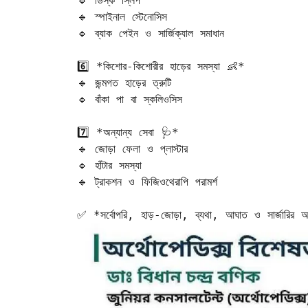
🔹 ডিস্ক স্লিপ  

🔹 স্পাইনাল স্টেনোসিস  

🔹 ব্যাক পেইন ও সার্জিক্যাল সমাধান  

6️⃣ *কিশোর-কিশোরীর হাড়ের সমস্যা 👶*  

🔹 জন্মগত হাড়ের ত্রুটি  

🔹 বাঁকা পা বা স্কলিওসিস  

7️⃣ *অন্যান্য সেবা 🩺*  

🔹 জোড়া ফেলা ও প্লাস্টার  

🔹 হাঁটার সমস্যা  

🔹 ট্রাকশন ও ফিজিওথেরাপি পরামর্শ

✅ *সর্বোপরি, হাড়-জোড়া, ব্যথা, আঘাত ও সার্জারির আধ