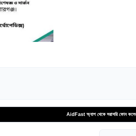
AidFast অ্যাপ থেকে সরাসরি ফোন কলের মাধ্যমে সি