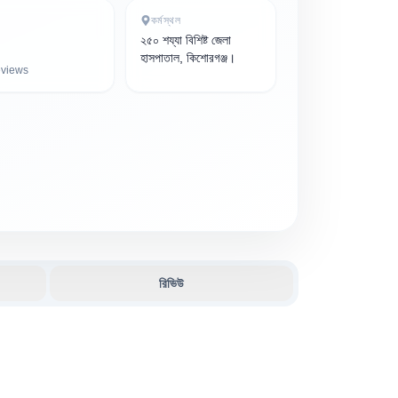
কর্মস্থল
২৫০ শয্যা বিশিষ্ট জেলা
হাসপাতাল, কিশোরগঞ্জ।
views
রিভিউ