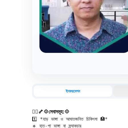
ইনফরমেশন
🧑‍⚕️🦴💠সেবাসমূহ:💠
1️⃣ *হাড় ভাঙ্গা ও আঘাতজনিত চিকিৎসা 🏥*  

🔹 হাত-পা ভাঙ্গা বা ফ্র্যাকচার  
