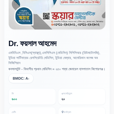
Dr.
ফয়সাল
আহমেদ
এমবিবিএস ,বিসিএস(স্বাস্থ্য),এফসিপিএস (মেডিসিন) সিপিসিআর (রিউমাটোলজি),
ইন্ডিয়া সার্টিফায়েড রেসপিরেটরি মেডিসিন, ইন্ডিয়া মেম্বার, আমেরিকান কলেজ অব
ফিজিশিয়ান
কনসালটেন্ট - বিভাগীয় প্রধান মেডিসিন = ২৫০ শয্যা জেনারেল হাসপাতাল কিশোরগঞ্জ।
BMDC:
A-
ফি
এক্সপেরিয়েন্স
৬০০
২০
রেটিং
কর্মস্থল