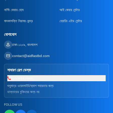
নার্সিং কেয়ার হোম
আই কেয়ার সেন্টার
মাদকাসক্তি নিরাময় কেন্দ্র
হেয়ারিং এইড সেন্টার
যোগাযোগ
ঢাকা-১২০৯, বাংলাদেশ
contact@aidfastbd.com
সাধারণ হেল্প ডেস্ক
০১৭৩৮৫৪৮৬৬২
শুধুমাত্র ওয়েবসাইট/অ্যাপ সহায়তার জন্য
ডাক্তারের বুকিংয়ের জন্য নয়
FOLLOW US