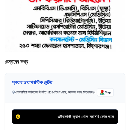
চেম্বারের তথ্য
স্কয়ার ডায়াগনস্টিক সেন্টার
সোবহানীয়া মসজিদের বিপরীত পাশে স্টেশন রোড, আকবর ভবন, কিশোরগঞ্জ।
Map
এইডফাস্ট অ্যাপ থেকে সরাসরি ফোন কলের মাধ্যমে সিরিয