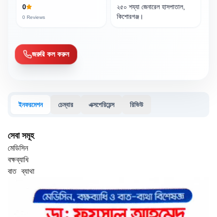
0
২৫০ শয্যা জেনারেল হাসপাতাল,
কিশোরগঞ্জ।
0
Reviews
জরুরি কল করুন
ইনফরমেশন
চেম্বার
এক্সপেরিয়েন্স
রিভিউ
সেবা সমূহ
মেডিসিন

বক্ষব্যাধি

বাত ব্যাথা