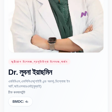
স্ত্রীরোগ বিশেষজ্ঞ,প্রসূতিবিদ্যা বিশেষজ্ঞ,সার্জন
Dr.
লুবনা
ইয়াছমিন
এমবিবিএস,এফসিপিএস(গাইনী এন্ড অবস),ডিপ্লোমা ইন
আর্ট,আইএসআরএমই(মুম্বাই)
চীফ কনসালটেন্ট
BMDC:
এ-