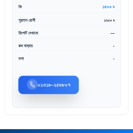
১৫০০ ৳
ফি
পুরাতন রোগী
১২০০ ৳
রিপোর্ট দেখানো
—
রুম নাম্বার
-
তলা
-
০১৩১৮-২৫৮৮০৭