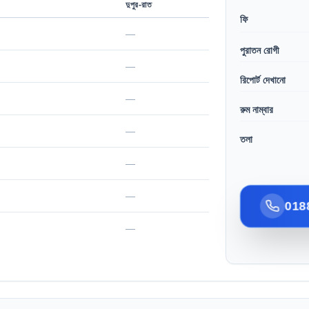
দুপুর-রাত
ফি
—
পুরাতন রোগী
—
রিপোর্ট দেখানো
—
রুম নাম্বার
—
তলা
—
—
018
—