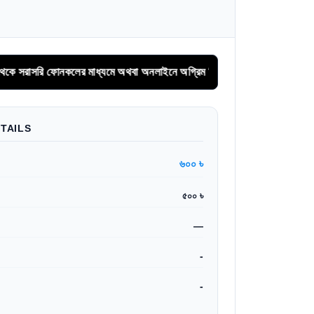
লের মাধ্যমে অথবা অনলাইনে অগ্রিম সিরিয়াল বুকিং করুন।
TAILS
৬০০ ৳
৫০০ ৳
—
-
-