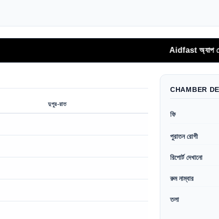
Aidfast অ্যাপ থেকে সরাসরি ফোনক
CHAMBER DE
দুপুর-রাত
ফি
পুরাতন রোগী
রিপোর্ট দেখানো
রুম নাম্বার
তলা