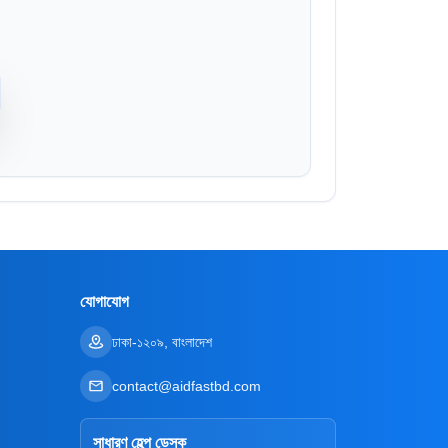
যোগাযোগ
ঢাকা-১২০৯, বাংলাদেশ
contact@aidfastbd.com
সাধারণ হেল্প ডেস্ক