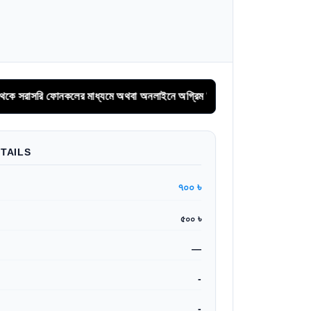
লের মাধ্যমে অথবা অনলাইনে অগ্রিম সিরিয়াল বুকিং করুন।
TAILS
৭০০ ৳
৫০০ ৳
—
-
-