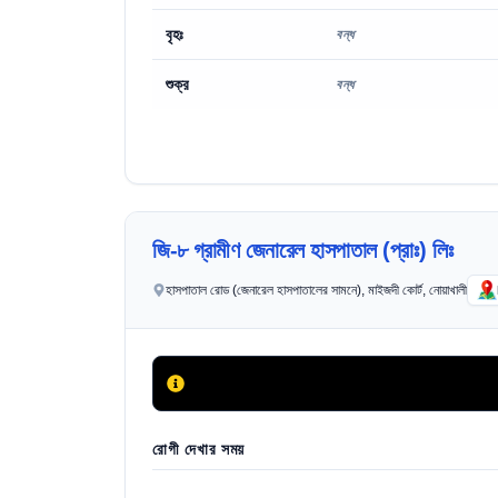
বৃহঃ
বন্ধ
শুক্র
বন্ধ
জি-৮ গ্রামীণ জেনারেল হাসপাতাল (প্রাঃ) লিঃ
হাসপাতাল রোড (জেনারেল হাসপাতালের সামনে), মাইজদী কোর্ট, নোয়াখালী
রোগী দেখার সময়