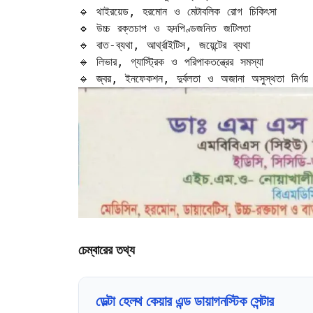
🔹 থাইরয়েড, হরমোন ও মেটাবলিক রোগ চিকিৎসা  

🔹 উচ্চ রক্তচাপ ও হৃদপিণ্ডজনিত জটিলতা  

🔹 বাত-ব্যথা, আর্থ্রাইটিস, জয়েন্টের ব্যথা  

🔹 লিভার, গ্যাস্ট্রিক ও পরিপাকতন্ত্রের সমস্যা  

🔹 জ্বর, ইনফেকশন, দুর্বলতা ও অজানা অসুস্থতা নির্ণয়
চেম্বারের তথ্য
ডেল্টা হেলথ কেয়ার এন্ড ডায়াগনস্টিক সেন্টার