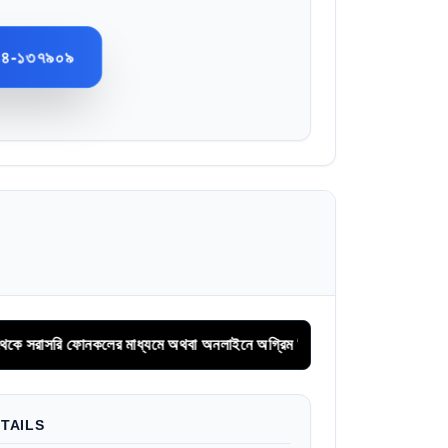
১৪-১৩৭৯০৯
লের মাধ্যমে অথবা অনলাইনে অগ্রিম সিরিয়াল বুকিং করুন।
TAILS