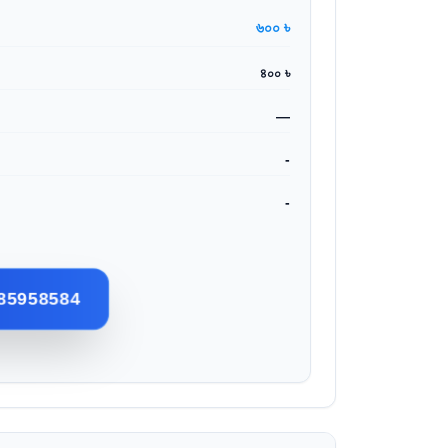
৬০০ ৳
৪০০ ৳
—
-
-
85958584