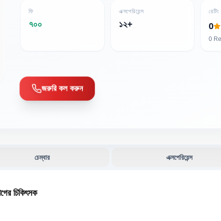
ফি
এক্সপেরিয়েন্স
রেটিং
৭০০
১২+
0
0
Re
জরুরি কল করুন
চেম্বার
এক্সপেরিয়েন্স
োগের চিকিৎসক