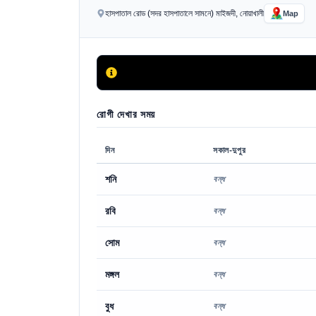
হাসপাতাল রোড (সদর হাসপাতালে সামনে) মাইজদী, নোয়াখালী
Map
রোগী দেখার সময়
দিন
সকাল-দুপুর
শনি
বন্ধ
রবি
বন্ধ
সোম
বন্ধ
মঙ্গল
বন্ধ
বুধ
বন্ধ