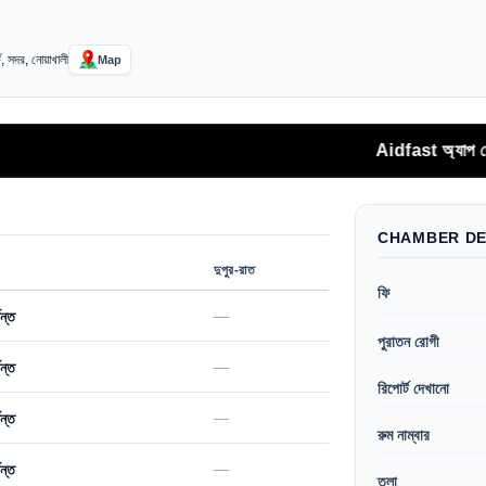
্ট, সদর, নোয়াখালী
Map
Aidfast অ্যাপ থেকে সরাসরি ফোনক
CHAMBER DE
দুপুর-রাত
ফি
—
ন্ত
পুরাতন রোগী
—
ন্ত
রিপোর্ট দেখানো
—
ন্ত
রুম নাম্বার
—
ন্ত
তলা