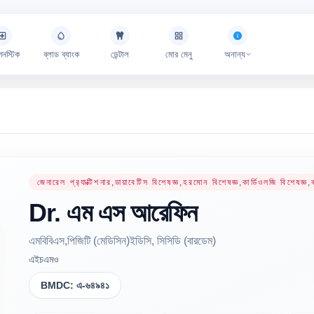
গনস্টিক
ব্লাড ব্যাংক
ডেন্টাল
মোর মেনু
অনান্য
জেনারেল প্র‍্যাক্টিশনার,ডায়াবেটিস বিশেষজ্ঞ,হরমোন বিশেষজ্ঞ,কার্ডিওলজি বিশেষজ্ঞ
Dr.
এম এস
আরেফিন
এমবিবিএস,পিজিটি (মেডিসিন)ইডিসি, সিসিডি (বারডেম)
এইচএমও
BMDC:
এ-৬৪৯৪১