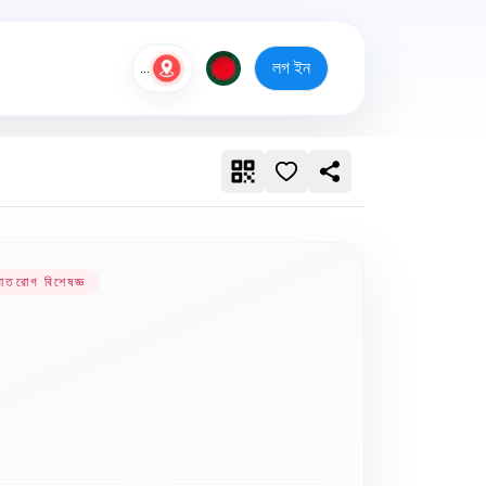
লগ ইন
...
,বাতরোগ বিশেষজ্ঞ