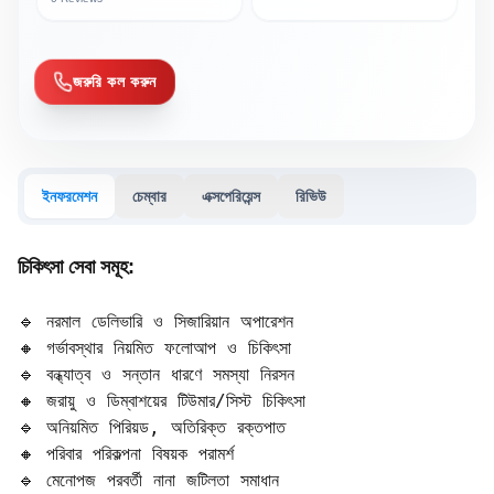
জরুরি কল করুন
ইনফরমেশন
চেম্বার
এক্সপেরিয়েন্স
রিভিউ
চিকিৎসা সেবা সমূহ:
🔹 নরমাল ডেলিভারি ও সিজারিয়ান অপারেশন

🔸 গর্ভাবস্থার নিয়মিত ফলোআপ ও চিকিৎসা

🔹 বন্ধ্যাত্ব ও সন্তান ধারণে সমস্যা নিরসন

🔸 জরায়ু ও ডিম্বাশয়ের টিউমার/সিস্ট চিকিৎসা

🔹 অনিয়মিত পিরিয়ড, অতিরিক্ত রক্তপাত

🔸 পরিবার পরিকল্পনা বিষয়ক পরামর্শ

🔹 মেনোপজ পরবর্তী নানা জটিলতা সমাধান
