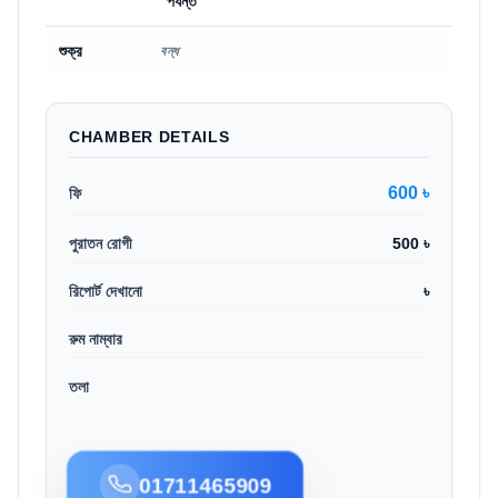
পর্যন্ত
শুক্র
বন্ধ
CHAMBER DETAILS
600 ৳
ফি
পুরাতন রোগী
500 ৳
রিপোর্ট দেখানো
৳
রুম নাম্বার
তলা
01711465909