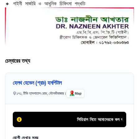
🔸 গাইনী সার্জারি ও আধুনিক চিকিৎসা পদ্ধতি
চেম্বারের তথ্য
হেলথ হেভেন (প্রাঃ) হসপিটাল
১৭১, টিভি হাসপাতাল রোড, মৌলভীবাজার।
Map
সিরিয়াল নিতে আমাদেরকে কল করুন
রোগী দেখার সময়