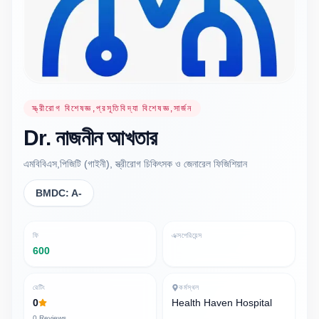
স্ত্রীরোগ বিশেষজ্ঞ,প্রসূতিবিদ্যা বিশেষজ্ঞ,সার্জন
Dr.
নাজনীন
আখতার
এমবিবিএস,পিজিটি (গাইনী), স্ত্রীরোগ চিকিৎসক ও জেনারেল ফিজিশিয়ান
BMDC:
A-
ফি
এক্সপেরিয়েন্স
600
রেটিং
কর্মস্থল
0
Health Haven Hospital
0
Reviews