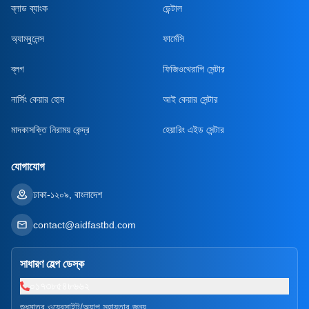
ব্লাড ব্যাংক
ডেন্টাল
অ্যাম্বুলেন্স
ফার্মেসি
ব্লগ
ফিজিওথেরাপি সেন্টার
নার্সিং কেয়ার হোম
আই কেয়ার সেন্টার
মাদকাসক্তি নিরাময় কেন্দ্র
হেয়ারিং এইড সেন্টার
যোগাযোগ
ঢাকা-১২০৯, বাংলাদেশ
contact@aidfastbd.com
সাধারণ হেল্প ডেস্ক
০১৭৩৮৫৪৮৬৬২
শুধুমাত্র ওয়েবসাইট/অ্যাপ সহায়তার জন্য