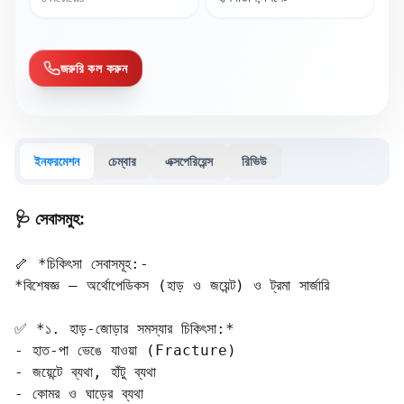
জরুরি কল করুন
ইনফরমেশন
চেম্বার
এক্সপেরিয়েন্স
রিভিউ
🩺 সেবাসমুহ:
🦴 *চিকিৎসা সেবাসমূহ:-

*বিশেষজ্ঞ – অর্থোপেডিকস (হাড় ও জয়েন্ট) ও ট্রমা সার্জারি

✅ *১. হাড়-জোড়ার সমস্যার চিকিৎসা:*

- হাত-পা ভেঙে যাওয়া (Fracture)  

- জয়েন্টে ব্যথা, হাঁটু ব্যথা  

- কোমর ও ঘাড়ের ব্যথা  
