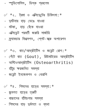
- স্পন্ডিলোসিস, ডিস্ক প্রবলেম

✅ *২. ট্রমা ও এক্সিডেন্টের চিকিৎসা:*

- দুর্ঘটনায় হাড় ভেঙে যাওয়া  

- মটকা, হাড় বেঁকে যাওয়া  

- এক্সিডেন্ট পরবর্তী জরুরি সার্জারি  

- ফ্র্যাকচার ফিক্সেশন, প্লেট-স্ক্রু অপারেশন

✅ *৩. বাত/আর্থ্রাইটিস ও জয়েন্ট রোগ:*

- গেঁটে বাত (Gout), রিউমাটয়েড আর্থ্রাইটিস  

- অস্টিওআর্থ্রাইটিস (Osteoarthritis)  

- হাঁটুর ক্ষয়জনিত সমস্যা  

- জয়েন্ট ইনজেকশন ও থেরাপি

✅ *৪. শিশুদের হাড়ের সমস্যা:*

- জন্মগত হাড়ের ত্রুটি  

- বাচ্চাদের হাঁটাচলার সমস্যা  

- শিশুদের হাড় দুর্বলতা ও ব্যথা
