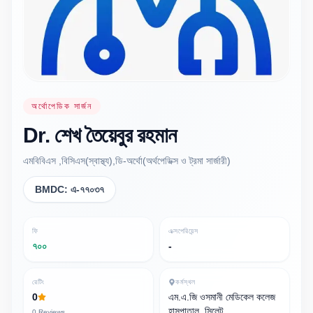
অর্থোপেডিক সার্জন
Dr.
শেখ তৈয়েবুর
রহমান
এমবিবিএস ,বিসিএস(স্বাস্থ্য),ডি-অর্থো(অর্থপেডিক্স ও ট্রমা সার্জারী)
BMDC:
এ-৭৭০৩৭
ফি
এক্সপেরিয়েন্স
৭০০
-
রেটিং
কর্মস্থল
0
এম.এ.জি ওসমানী মেডিকেল কলেজ
হাসপাতাল, সিলেট
0
Reviews