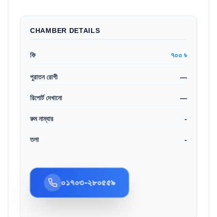
CHAMBER DETAILS
৭০০ ৳
ফি
পুরাতন রোগী
—
রিপোর্ট দেখানো
—
রুম নাম্বার
-
তলা
-
০১৭০৩-২৮০৫৫৯