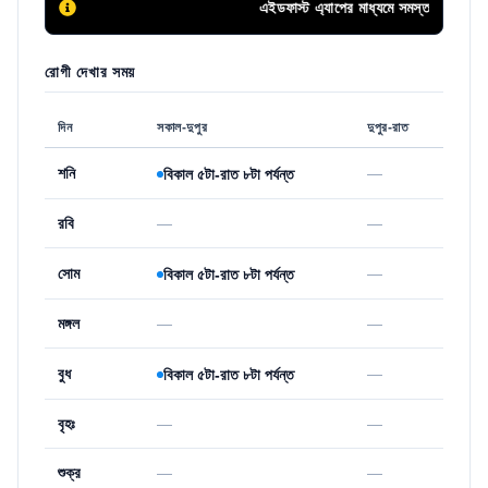
এইডফাস্ট এ্যাপের মাধ্যমে সমস্ত চিকিৎসা সে
রোগী দেখার সময়
দিন
সকাল-দুপুর
দুপুর-রাত
শনি
—
বিকাল ৫টা-রাত ৮টা পর্যন্ত
রবি
—
—
সোম
—
বিকাল ৫টা-রাত ৮টা পর্যন্ত
মঙ্গল
—
—
বুধ
—
বিকাল ৫টা-রাত ৮টা পর্যন্ত
বৃহঃ
—
—
শুক্র
—
—