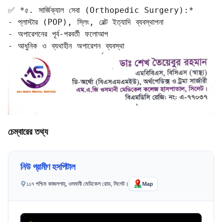
✅ *৫. সার্জিক্যাল সেবা (Orthopedic Surgery):*

- প্লাস্টার (POP), স্লিং, বেল্ট ইত্যাদি ব্যবস্থাপনা  

- অপারেশনের পূর্ব-পরবর্তী ফলোআপ  

চেম্বারের তথ্য
নিউ গ্রামীণ হসপিটাল
১১৭ পশ্চিম কাজলশাহ্, ওসমানী মেডিকেল রোড, সিলেট।
Map