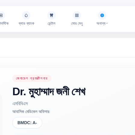
গনস্টিক
ব্লাড ব্যাংক
ডেন্টাল
মোর মেনু
অনান্য
জেনারেল প্র‍্যাক্টিশনার
Dr.
মুহাম্মাদ জনী
শেখ
এমবিবিএস
আবাসিক মেডিকেল অফিসার
BMDC:
A-