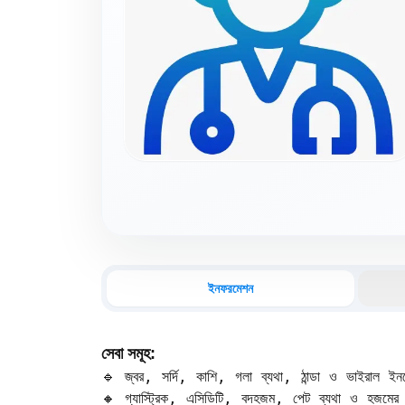
ইনফরমেশন
সেবা সমূহ:
🔹 জ্বর, সর্দি, কাশি, গলা ব্যথা, ঠান্ডা ও ভাইরাল ইন
🔸 গ্যাস্ট্রিক, এসিডিটি, বদহজম, পেট ব্যথা ও হজমের স