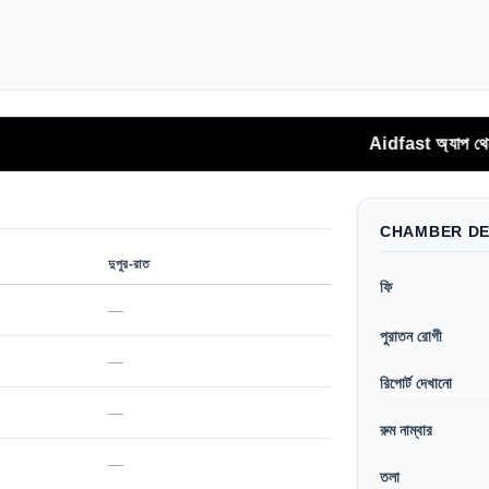
Aidfast অ্যাপ থেকে সরাসরি 
CHAMBER DE
দুপুর-রাত
ফি
—
পুরাতন রোগী
—
রিপোর্ট দেখানো
—
রুম নাম্বার
—
তলা