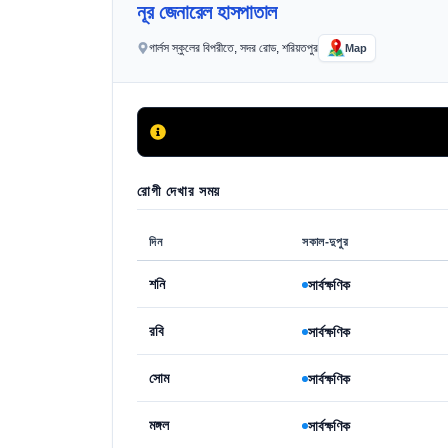
নূর জেনারেল হাসপাতাল
গার্লস স্কুলের বিপরীতে, সদর রোড, শরিয়তপুর
Map
রোগী দেখার সময়
দিন
সকাল-দুপুর
শনি
সার্বক্ষণিক
রবি
সার্বক্ষণিক
সোম
সার্বক্ষণিক
মঙ্গল
সার্বক্ষণিক