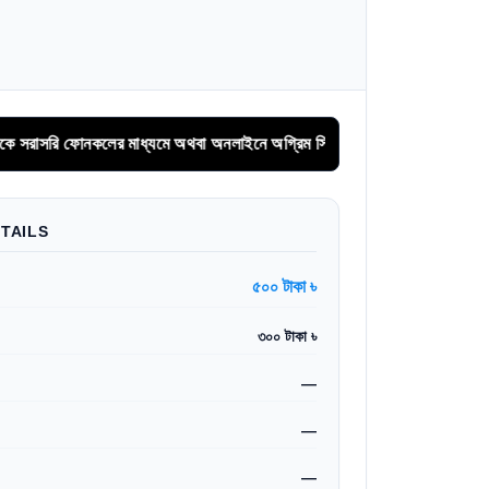
ফোনকলের মাধ্যমে অথবা অনলাইনে অগ্রিম সিরিয়াল বুকিং করুন।
TAILS
৫০০ টাকা ৳
৩০০ টাকা ৳
—
—
—