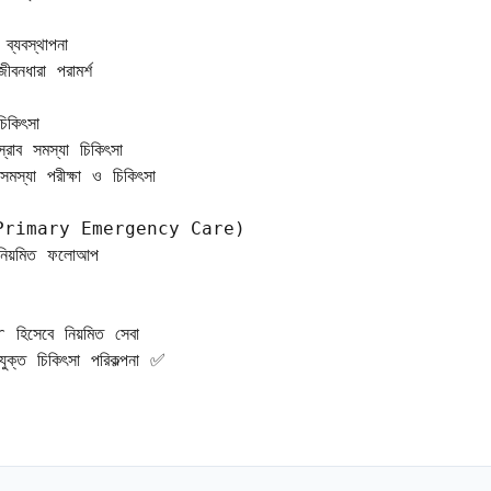
্যবস্থাপনা

বনধারা পরামর্শ

কিৎসা

াব সমস্যা চিকিৎসা

্যা পরীক্ষা ও চিকিৎসা

d / Primary Emergency Care)

নিয়মিত ফলোআপ

িসেবে নিয়মিত সেবা

ুক্ত চিকিৎসা পরিকল্পনা ✅