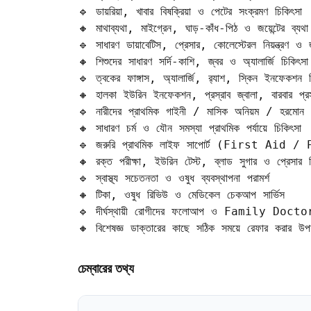
🔹 ডায়রিয়া, খাবার বিষক্রিয়া ও পেটের সংক্রমণ চিকিৎসা

🔸 মাথাব্যথা, মাইগ্রেন, ঘাড়-কাঁধ-পিঠ ও জয়েন্টের ব্যথা ব
🔹 সাধারণ ডায়াবেটিস, প্রেসার, কোলেস্টেরল নিয়ন্ত্রণ ও জী
🔸 শিশুদের সাধারণ সর্দি-কাশি, জ্বর ও অ্যালার্জি চিকিৎসা

🔹 ত্বকের ফাঙ্গাস, অ্যালার্জি, র‍্যাশ, স্কিন ইনফেকশন চি
🔸 হালকা ইউরিন ইনফেকশন, প্রস্রাব জ্বালা, বারবার প্রস্র
🔹 নারীদের প্রাথমিক গাইনী / মাসিক অনিয়ম / হরমোন সমস
🔸 সাধারণ চর্ম ও যৌন সমস্যা প্রাথমিক পর্যায়ে চিকিৎসা

🔹 জরুরি প্রাথমিক লাইফ সাপোর্ট (First Ai
🔸 রক্ত পরীক্ষা, ইউরিন টেস্ট, ব্লাড সুগার ও প্রেসার 
🔹 স্বাস্থ্য সচেতনতা ও ওষুধ ব্যবস্থাপনা পরামর্শ

🔸 টিকা, ওষুধ রিভিউ ও মেডিকেল চেকআপ সার্ভিস

🔹 দীর্ঘস্থায়ী রোগীদের ফলোআপ ও Family Doctor হ
🔸 বিশেষজ্ঞ ডাক্তারের কাছে সঠিক সময়ে রেফার করার উপয
চেম্বারের তথ্য