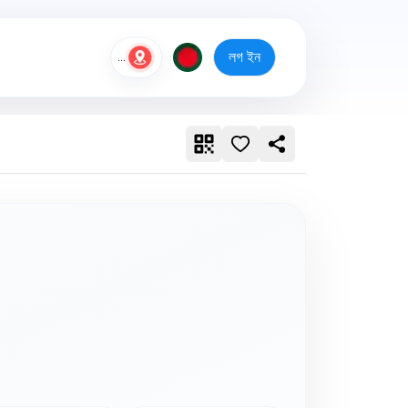
লগ ইন
...