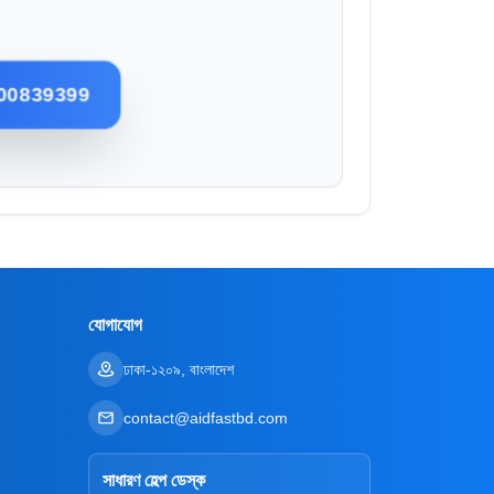
00839399
যোগাযোগ
ঢাকা-১২০৯, বাংলাদেশ
contact@aidfastbd.com
সাধারণ হেল্প ডেস্ক