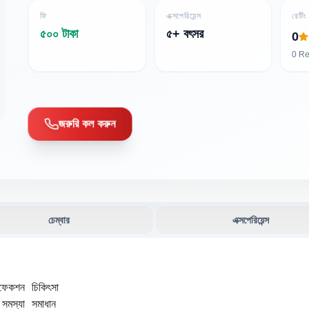
ফি
এক্সপেরিয়েন্স
রেটিং
৫০০ টাকা
৫+ বৎসর
0
0
Re
জরুরি কল করুন
চেম্বার
এক্সপেরিয়েন্স
ফেকশন চিকিৎসা

মস্যা সমাধান
