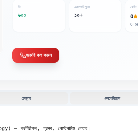
ফি
এক্সপেরিয়েন্স
রেটিং
৬০০
১০+
0
0
Re
জরুরি কল করুন
চেম্বার
এক্সপেরিয়েন্স
গর্ভনিরীক্ষণ, প্রসব, পোস্টপার্টাম কেয়ার।
