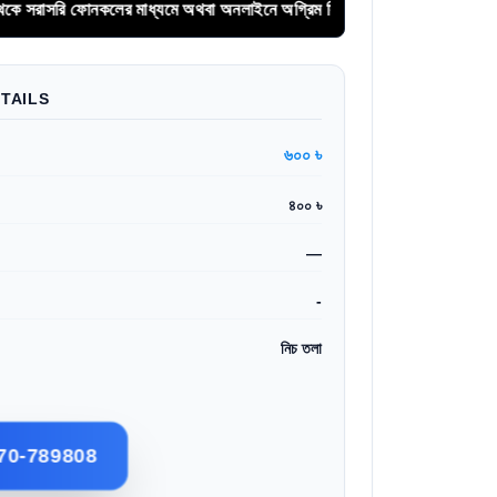
র মাধ্যমে অথবা অনলাইনে অগ্রিম সিরিয়াল বুকিং করুন।
TAILS
৬০০ ৳
৪০০ ৳
—
-
নিচ তলা
70-789808