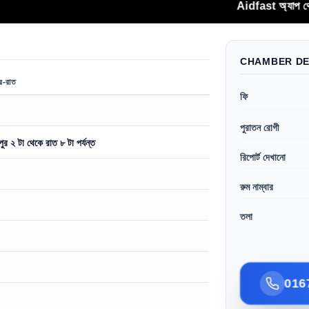
Aidfast অ্যাপ থেকে সরাসরি ফোনকলে
CHAMBER DE
ুর-রাত
ফি
পুরাতন রোগী
ুপুর ২ টা থেকে রাত ৮ টা পর্যন্ত
রিপোর্ট দেখানো
রুম নাম্বার
তলা
016