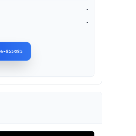
-
-
৩৮-৪১১৩৪১