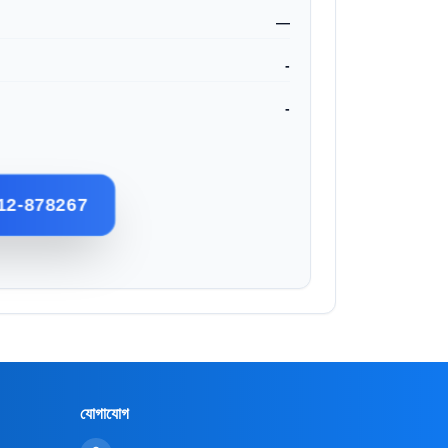
—
-
-
12-878267
যোগাযোগ