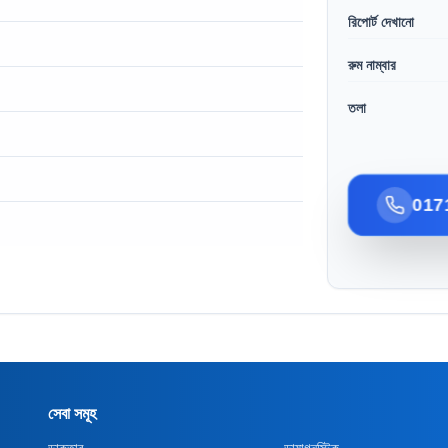
রিপোর্ট দেখানো
রুম নাম্বার
তলা
017
সেবা সমূহ