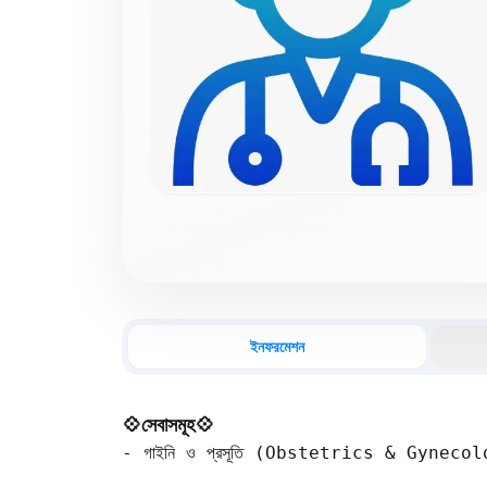
ইনফরমেশন
💠সেবাসমূহ💠
- গাইনি ও প্রসূতি (Obstetrics & Gynecology) — 