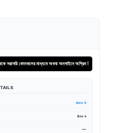
র মাধ্যমে অথবা অনলাইনে অগ্রিম সিরিয়াল বুকিং করুন।
TAILS
৬০০ ৳
৪০০ ৳
—