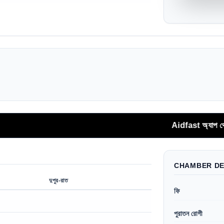
Aidfast অ্যাপ থেকে সরাসরি ফোনকলে
CHAMBER DE
দুপুর-রাত
ফি
পুরাতন রোগী