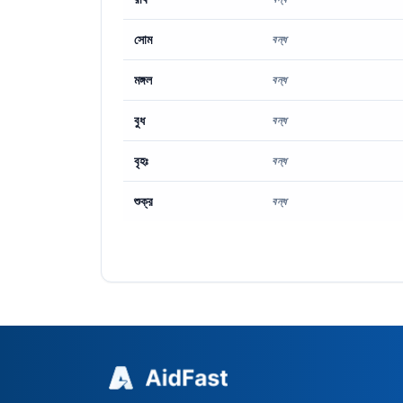
সোম
বন্ধ
মঙ্গল
বন্ধ
বুধ
বন্ধ
বৃহঃ
বন্ধ
শুক্র
বন্ধ