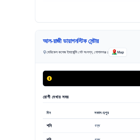
আল-রাজী ডায়াগনস্টিক সেন্টার
মেডিকেল কলেজ ইমার্জেন্সি গেট সংলগ্ন, গোপালগঞ্জ।
Map
রোগী দেখার সময়
দিন
সকাল-দুপুর
শনি
বন্ধ
রবি
বন্ধ