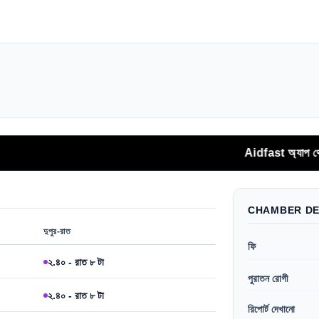
Aidfast অ্যাপ থেকে সরাসরি ফোনকলে
CHAMBER DE
দুপুর-রাত
ফি
২.৪০ - রাত ৮ টা
পুরাতন রোগী
২.৪০ - রাত ৮ টা
রিপোর্ট দেখানো