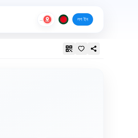
লগ ইন
...