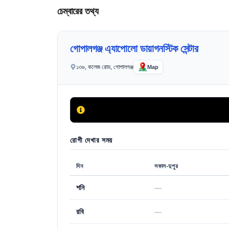
চেম্বারের তথ্য
গোপালগঞ্জ এ্যাপোলো ডায়াগনস্টিক সেন্টার
১৩৬, কলেজ রোড, গোপালগঞ্জ
Map
রোগী দেখার সময়
দিন
সকাল-দুপুর
শনি
—
রবি
—