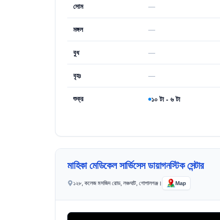
সোম
—
মঙ্গল
—
বুধ
—
বৃহঃ
—
শুক্র
১০ টা - ৬ টা
মাহিকা মেডিকেল সার্ভিসেস ডায়াগনস্টিক সেন্টার
১২৮, কলেজ মসজিদ রোড, লঞ্চঘাট, গোপালগঞ্জ।
Map