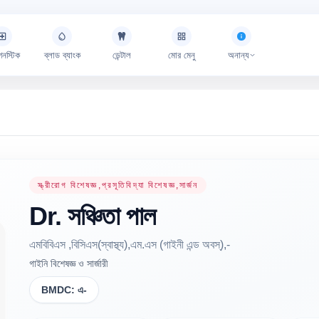
গনস্টিক
ব্লাড ব্যাংক
ডেন্টাল
মোর মেনু
অনান্য
স্ত্রীরোগ বিশেষজ্ঞ,প্রসূতিবিদ্যা বিশেষজ্ঞ,সার্জন
Dr.
সঞ্চিতা
পাল
এমবিবিএস ,বিসিএস(স্বাস্থ্য),এম.এস (গাইনী এন্ড অবস্),-
গাইনি বিশেষজ্ঞ ও সার্জারী
BMDC:
এ-