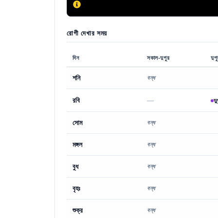
রোগী দেখার সময়
দিন
সকাল-দুপুর
দুপ
শনি
বন্ধ
রবি
—
দ
সোম
বন্ধ
মঙ্গল
বন্ধ
বুধ
বন্ধ
বৃহঃ
বন্ধ
শুক্র
বন্ধ