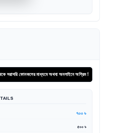
র মাধ্যমে অথবা অনলাইনে অগ্রিম সিরিয়াল বুকিং করুন।
TAILS
৭০০ ৳
৫০০ ৳