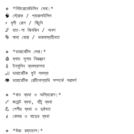
🔹 *নিউরোমেডিসিন সেবা:*  

🧠 স্ট্রোক / প্যারালাইসিস  

⚡ মৃগী রোগ / খিঁচুনি  

🦵 হাত-পা ঝিনঝিন / অবশ  

🌀 মাথা ঘোরা / ভারসাম্যহীনতা  

🔹 *ডায়াবেটিস সেবা:*  

🩸 ব্লাড সুগার নিয়ন্ত্রণ  

💉 ইনসুলিন ব্যবস্থাপনা  

🦶 ডায়াবেটিক ফুট সমস্যা  

👁️ ডায়াবেটিক রেটিনোপ্যাথি সম্পর্কে পরামর্শ  

🔹 *বাত ব্যথা ও অস্থিরোগ:*  

🦴 জয়েন্ট ব্যথা, হাঁটু ব্যথা  

💪 পেশীর ব্যথা ও দুর্বলতা  

🧎 কোমর ও ঘাড়ের ব্যথা  

🔹 *উচ্চ রক্তচাপ:*  
