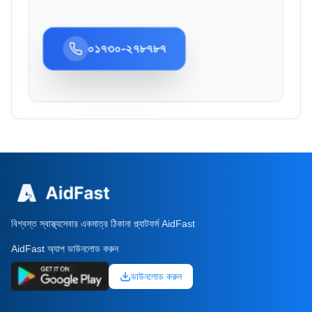
০১৭৩০-২৭৮৭৮৭
বিশ্বস্ত স্বাস্থ্যসেবার একমাত্র ঠিকানা প্ল্যাটফর্ম AidFast
AidFast অ্যাপ ডাউনলোড করুন
ডাউনলোড করুন