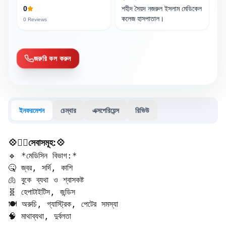
0
শহীদ সৈয়দ নজরুল ইসলাম মেডিকেল
কলেজ হাসপাতাল।
0
Reviews
জরুরি কল করুন
ইনফরমেশন
চেম্বার
এক্সপেরিয়েন্স
রিভিউ
💠🧑‍⚕️সেবাসমূহ:💠
🔹 *মেডিসিন বিভাগ:*  

🤒 জ্বর, সর্দি, কাশি  

🫁 বুকে ব্যথা ও শ্বাসকষ্ট  

🧬 হেপাটাইটিস, জন্ডিস  

🍽️ অরুচি, গ্যাস্ট্রিক, পেটের সমস্যা  

🧠 মাথাব্যথা, দুর্বলতা  
