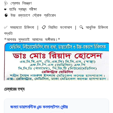
🩺 প্রেসার নিয়ন্ত্রণ  

❤️ হার্টের স্বাস্থ্য পরীক্ষা  

🧠 উচ্চ রক্তচাপে স্ট্রোক প্রতিরোধ  

✅ সময়মতো চিকিৎসা | 📋 নিয়মিত ফলোআপ | 🔍 আধুনিক চিকিৎসা 
পদ্ধতি  

*আপনার সুস্থতাই আমাদের অঙ্গীকার।*
চেম্বারের তথ্য
জনতা ডায়াগনস্টিক এন্ড কনসালটেশন সেন্টার