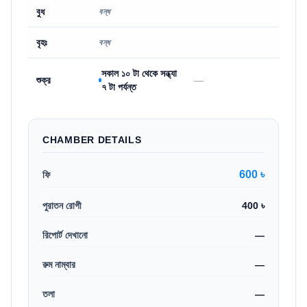
বুধ
বন্ধ
বৃহঃ
বন্ধ
সকাল ১০ টা থেকে সন্ধ্যা
শুক্র
—
৭ টা পর্যন্ত
CHAMBER DETAILS
600 ৳
ফি
পুরাতন রোগী
400 ৳
রিপোর্ট দেখানো
—
রুম নাম্বার
—
তলা
—