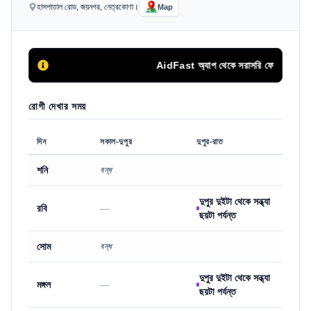
হাসপাতাল রোড, জয়নগর, নেত্রকোণা।
Map
AidFast অ্যাপ থেকে সরাসরি ফোন কলের মাধ্যমে
রোগী দেখার সময়
দিন
সকাল-দুপুর
দুপুর-রাত
শনি
বন্ধ
দুপুর দুইটা থেকে সন্ধ্যা
রবি
—
ছয়টা পর্যন্ত
সোম
বন্ধ
দুপুর দুইটা থেকে সন্ধ্যা
মঙ্গল
—
ছয়টা পর্যন্ত