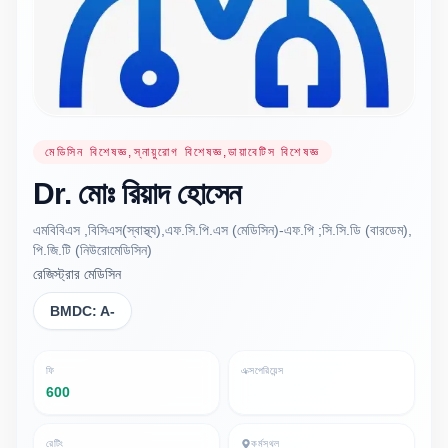
মেডিসিন বিশেষজ্ঞ,স্নায়ুরোগ বিশেষজ্ঞ,ডায়াবেটিস বিশেষজ্ঞ
Dr.
মোঃ রিয়াদ
হোসেন
এমবিবিএস ,বিসিএস(স্বাস্থ্য),এফ.সি.পি.এস (মেডিসিন)-এফ.পি ;সি.সি.ডি (বারডেম),
পি.জি.টি (নিউরোমেডিসিন)
রেজিস্ট্রার মেডিসিন
BMDC:
A-
ফি
এক্সপেরিয়েন্স
600
রেটিং
কর্মস্থল