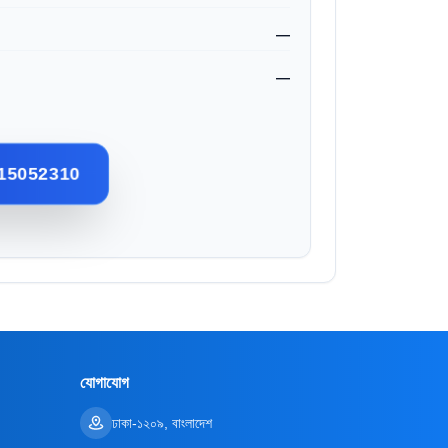
—
—
15052310
যোগাযোগ
ঢাকা-১২০৯, বাংলাদেশ