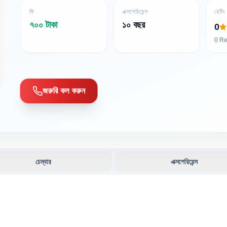
ফি
এক্সপেরিয়েন্স
রেটিং
৭০০ টাকা
১০ বছর
0
0
Re
জরুরি কল করুন
চেম্বার
এক্সপেরিয়েন্স