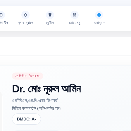
গনস্টিক
ব্লাড ব্যাংক
ডেন্টাল
মোর মেনু
অনান্য
মেডিসিন বিশেষজ্ঞ
Dr.
মোঃ নূরুল
আমিন
এমবিবিএস,এম.পি.এইচ,ডি-কার্ড
সিনিয়র কনসালটেন্ট (কার্ডিওলজি) অবঃ
BMDC:
A-