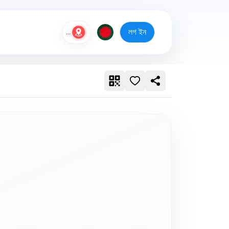
লগ ইন
...