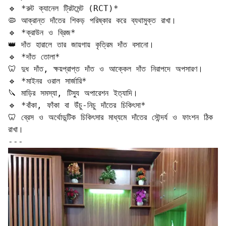
🔹 *রুট ক্যানেল ট্রিটমেন্ট (RCT)*  

🦠 আক্রান্ত দাঁতের শিকড় পরিষ্কার করে ব্যথামুক্ত রাখা।  

🔹 *ক্রাউন ও ব্রিজ*  

👑 দাঁত হারালে তার জায়গায় কৃত্রিম দাঁত বসানো।  

🔹 *দাঁত তোলা*  

🦷 দুধ দাঁত, ক্ষয়প্রাপ্ত দাঁত ও আক্কেল দাঁত নিরাপদে অপসারণ।  

🔹 *মাইনর ওরাল সার্জারি*  

🔪 মাড়ির সমস্যা, টিস্যু অপারেশন ইত্যাদি।  

🔹 *বাঁকা, ফাঁকা বা উঁচু-নিচু দাঁতের চিকিৎসা*  

🦷 ব্রেস ও অর্থোডন্টিক চিকিৎসার মাধ্যমে দাঁতের সৌন্দর্য ও ফাংশন ঠিক 
রাখা।  

---