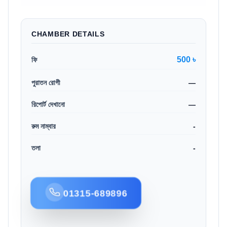
CHAMBER DETAILS
500 ৳
ফি
পুরাতন রোগী
—
রিপোর্ট দেখানো
—
রুম নাম্বার
-
তলা
-
01315-689896