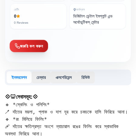
রেটিং
কর্মস্থল
0
ডিজিটাল ডেন্টাল ইমপ্লান্ট এন্ড
অর্থোডন্টিকস্ সেন্টার
0
Reviews
জরুরি কল করুন
ইনফরমেশন
চেম্বার
এক্সপেরিয়েন্স
রিভিউ
💠🦷সেবাসমূহ:💠
🔹 *স্কেলিং ও পলিশিং*  

🪥 দাঁতের ময়লা, প্লাক ও দাগ দূর করে চকচকে হাসি ফিরিয়ে আনা।  

🔹 *রং মিলিয়ে ফিলিং*  

🩹 দাঁতের ক্ষতিগ্রস্ত অংশে ন্যাচারাল রঙের ফিলিং করে স্বাভাবিক 
অবস্থা ফিরিয়ে আনা।  
