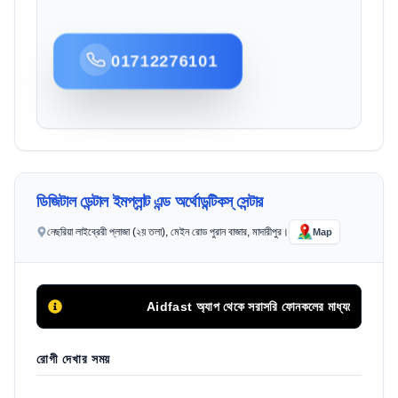
01712276101
ডিজিটাল ডেন্টাল ইমপ্লান্ট এন্ড অর্থোডন্টিকস্ সেন্টার
নেছরিয়া লাইব্রেরী প্লাজা (২য় তলা), মেইন রোড পুরান বাজার, মাদারীপুর।
Map
Aidfast অ্যাপ থেকে সরাসরি ফোনকলের মাধ্যমে অথবা অনলাইনে অ
রোগী দেখার সময়