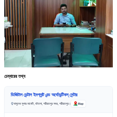
চেম্বারের তথ্য
ডিজিটাল ডেন্টাল ইমপ্লান্ট এন্ড অর্থোডন্টিকস্ সেন্টার
বাসুদেব সুপার মার্কেট, বটতলা, শরীয়তপুর সদর, শরীয়তপুর।
Map