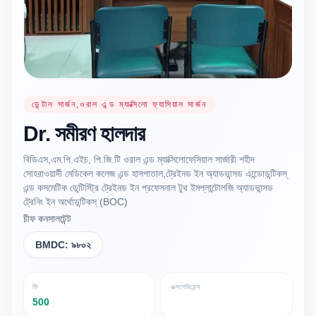
ডেন্টাল সার্জন,ওরাল এন্ড ম্যাক্সিলো ফ্যাসিয়াল সার্জন
Dr.
সমীরণ
হালদার
বিডিএস,এম.পি.এইচ, পি.জি.টি ওরাল এন্ড ম্যাক্সিলোফেসিয়াল সার্জারী শহীদ
সোহরাওয়ার্দী মেডিকেল কলেজ এন্ড হাসপাতাল,ট্রেইনড ইন অ্যাডভান্সড এন্ডোেডন্টিকস্
এন্ড কসমেটিক ডেন্টিস্ট্রি ট্রেইনড ইন প্রফেসনাল টুথ ইমপ্লান্টোলজি অ্যাডভান্সড
ট্রেনিং ইন অর্থোডন্টিকস্ (BOC)
চীফ কনসালটেন্ট
BMDC:
৯৮০২
ফি
এক্সপেরিয়েন্স
500