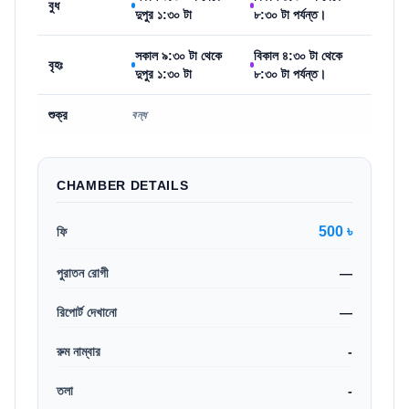
বুধ
দুপুর ১:৩০ টা
৮:৩০ টা পর্যন্ত।
সকাল ৯:৩০ টা থেকে
বিকাল ৪:৩০ টা থেকে
বৃহঃ
দুপুর ১:৩০ টা
৮:৩০ টা পর্যন্ত।
শুক্র
বন্ধ
CHAMBER DETAILS
500 ৳
ফি
পুরাতন রোগী
—
রিপোর্ট দেখানো
—
রুম নাম্বার
-
তলা
-