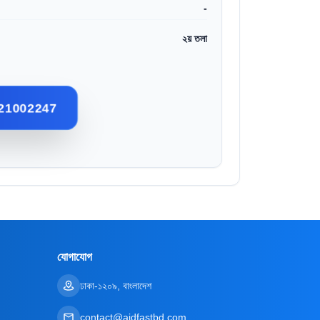
-
২য় তলা
21002247
যোগাযোগ
ঢাকা-১২০৯, বাংলাদেশ
contact@aidfastbd.com