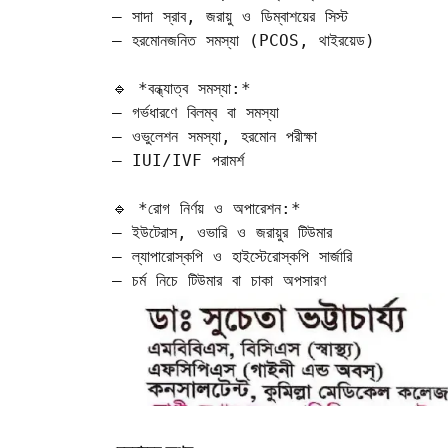
– সাদা স্রাব, জরায়ু ও ডিম্বাশয়ের সিস্ট  

– হরমোনজনিত সমস্যা (PCOS, থাইরয়েড)

🔹 *বন্ধ্যাত্ব সমস্যা:*  

– গর্ভধারণে বিলম্ব বা সমস্যা  

– ওভুলেশন সমস্যা, হরমোন পরীক্ষা  

– IUI/IVF পরামর্শ

🔹 *রোগ নির্ণয় ও অপারেশন:*  

– ইউটেরাস, ওভারি ও জরায়ুর টিউমার  

– ল্যাপারোস্কপি ও হাইস্টেরোস্কপি সার্জারি  

– চর্ম নিচে টিউমার বা চাকা অপসারণ