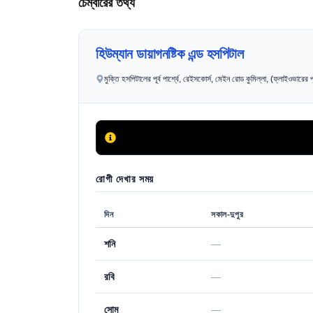
চেম্বারের তথ্য
হিউম্যান ডায়াগনষ্টিক এন্ড হসপিটাল
মুক্তি হসপিটালের পূর্ব পার্শ্বে, রেইসকোর্স, মেইন রোড কুমিল্লা, (ফ্লাইওভারের পূর্
রোগী দেখার সময়
দিন
সকাল-দুপুর
শনি
—
রবি
—
সোম
—