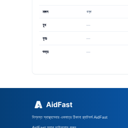
মঙ্গল
বন্ধ
বুধ
—
বৃহঃ
—
শুক্র
—
বিশ্বস্ত স্বাস্থ্যসেবার একমাত্র ঠিকানা প্ল্যাটফর্ম AidFast
AidFast অ্যাপ ডাউনলোড করুন