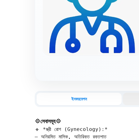
ইনফরমেশন
💠সেবাসমূহ💠
🔹 *স্ত্রী রোগ (Gynecology):*  

– অনিয়মিত মাসিক, অতিরিক্ত রক্তপাত  
