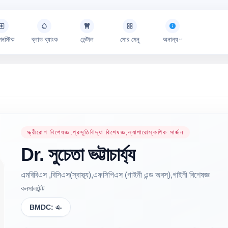
গনস্টিক
ব্লাড ব্যাংক
ডেন্টাল
মোর মেনু
অনান্য
স্ত্রীরোগ বিশেষজ্ঞ,প্রসূতিবিদ্যা বিশেষজ্ঞ,ল্যাপারোস্কপিক সার্জন
Dr.
সুচেতা
ভট্টাচার্য্য
এমবিবিএস ,বিসিএস(স্বাস্থ্য),এফসিপিএস (গাইনী এন্ড অবস্),গাইনী বিশেষজ্ঞ
কনসালটেন্ট
BMDC:
এ-