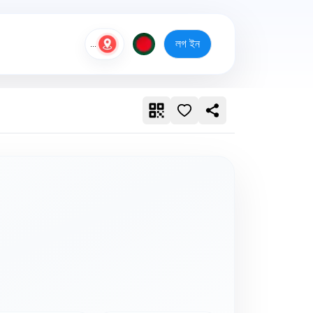
লগ ইন
...