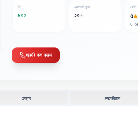
ফি
এক্সপেরিয়েন্স
রেটিং
৮০০
১০+
0
0
Re
জরুরি কল করুন
চেম্বার
এক্সপেরিয়েন্স