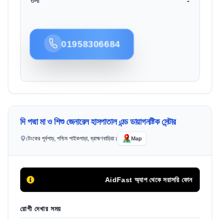
তলা
-
01958306684
দি পদ্মা মা ও শিশু জেনারেল হাসপাতাল এন্ড ডায়াগনষ্টিক সেন্টার
টেংকের পূর্বপাড়, পশ্চিম পাইকপাড়া, ব্রাহ্মণবাড়িয়া।
Map
AidFast অ্যাপ থেকে সরাসরি ফোন কলের মাধ্যমে স
রোগী দেখার সময়