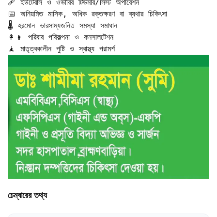
🩹 ইউটেরাস ও ওভারির টিউমার/সিস্ট অপারেশন  

📅 অনিয়মিত মাসিক, অধিক রক্তক্ষরণ বা ব্যথার চিকিৎসা  

🌡️ হরমোন ভারসাম্যজনিত সমস্যা সমাধান  

👩‍👧 পরিবার পরিকল্পনা ও কনসালটেশন  

🧘 মাতৃত্বকালীন পুষ্টি ও স্বাস্থ্য পরামর্শ
চেম্বারের তথ্য