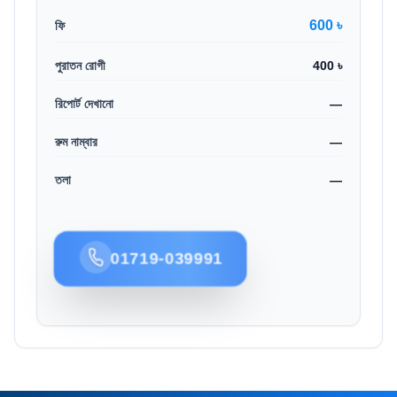
600 ৳
ফি
পুরাতন রোগী
400 ৳
রিপোর্ট দেখানো
—
রুম নাম্বার
—
তলা
—
01719-039991