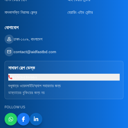
মাদকাসক্তি নিরাময় কেন্দ্র
হেয়ারিং এইড সেন্টার
যোগাযোগ
ঢাকা-১২০৯, বাংলাদেশ
contact@aidfastbd.com
সাধারণ হেল্প ডেস্ক
০১৭৩৮৫৪৮৬৬২
শুধুমাত্র ওয়েবসাইট/অ্যাপ সহায়তার জন্য
ডাক্তারের বুকিংয়ের জন্য নয়
FOLLOW US