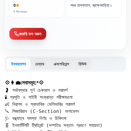
0
সদর হাসপাতাল, ব্রাহ্মণবাড়িয়া।
0
Reviews
জরুরি কল করুন
ইনফরমেশন
চেম্বার
এক্সপেরিয়েন্স
রিভিউ
💠👩‍💼সেবাসমূহ:*💠
🤰 গর্ভাবস্থার পূর্ণ চেকআপ ও পরামর্শ  

🧪 প্রসূতি ও গাইনী সংক্রান্ত পরীক্ষাগুলো  

👶 নিরাপদ ও স্বাভাবিক ডেলিভারির পরামর্শ  

🔪 সিজারিয়ান (C-Section) অপারেশন  

🩺 বন্ধ্যাত্ব সমস্যা নির্ণয় ও চিকিৎসা  

🧬 ইনফার্টিলিটি ট্রিটমেন্ট (দম্পতির সন্তান গ্রহণে সহায়তা)  
