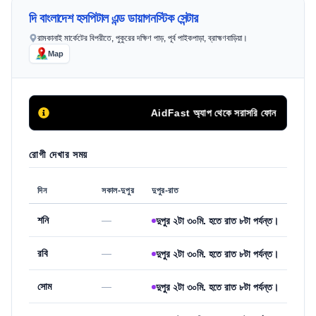
দি বাংলাদেশ হসপিটাল এন্ড ডায়াগনস্টিক সেন্টার
রামকানাই মার্কেটের বিপরীতে, পুকুরের দক্ষিণ পাড়, পূর্ব পাইকপাড়া, ব্রাহ্মণবাড়িয়া।
Map
AidFast অ্যাপ থেকে সরাসরি ফোন কলের মাধ্যমে স
রোগী দেখার সময়
দিন
সকাল-দুপুর
দুপুর-রাত
শনি
—
দুপুর ২টা ৩০মি. হতে রাত ৮টা পর্যন্ত।
রবি
—
দুপুর ২টা ৩০মি. হতে রাত ৮টা পর্যন্ত।
সোম
—
দুপুর ২টা ৩০মি. হতে রাত ৮টা পর্যন্ত।