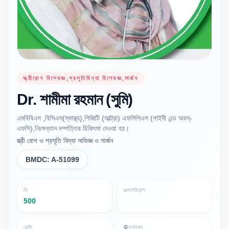
স্ত্রীরোগ বিশেষজ্ঞ,প্রসূতিবিদ্যা বিশেষজ্ঞ,সার্জন
Dr.
শামীমা রহমান
(সুমি)
এমবিবিএস ,বিসিএস(স্বাস্থ্য),পিজিটি (আল্ট্রা) এফসিপিএস (গাইনী এন্ড অবস্-
এফসি),নিঃসন্তান দম্পত্তির চিকিৎসা দেওয়া হয়।
স্ত্রী রোগ ও প্রসূতি বিদ্যা অভিজ্ঞ ও সার্জন
BMDC:
A-51099
ফি
এক্সপেরিয়েন্স
500
রেটিং
কর্মস্থল