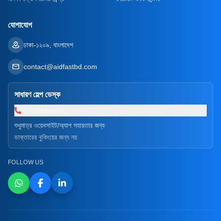
যোগাযোগ
ঢাকা-১২০৯, বাংলাদেশ
contact@aidfastbd.com
সাধারণ হেল্প ডেস্ক
০১৭৩৮৫৪৮৬৬২
শুধুমাত্র ওয়েবসাইট/অ্যাপ সহায়তার জন্য
ডাক্তারের বুকিংয়ের জন্য নয়
FOLLOW US