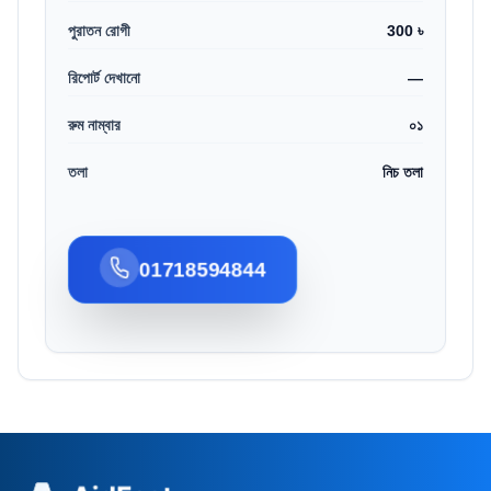
পুরাতন রোগী
300 ৳
রিপোর্ট দেখানো
—
রুম নাম্বার
০১
তলা
নিচ তলা
01718594844