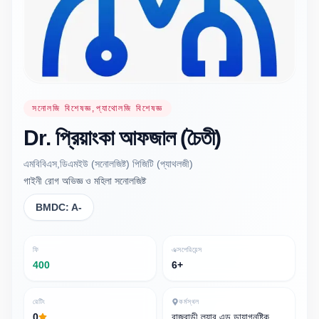
সনোলজি বিশেষজ্ঞ,প্যাথোলজি বিশেষজ্ঞ
Dr.
প্রিয়াংকা আফজাল
(চৈতী)
এমবিবিএস,ডিএমইউ (সনোলজিষ্ট) পিজিটি (প্যাথলজী)
গাইনী রোগ অভিজ্ঞ ও মহিলা সনোলজিষ্ট
BMDC:
A-
ফি
এক্সপেরিয়েন্স
400
6+
রেটিং
কর্মস্থল
0
রাজবাড়ী ল্যাব এন্ড ডায়াগনষ্টিক