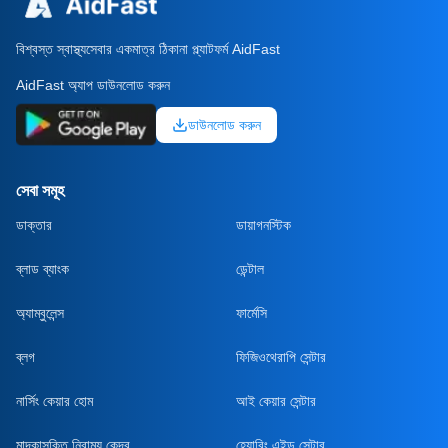
বিশ্বস্ত স্বাস্থ্যসেবার একমাত্র ঠিকানা প্ল্যাটফর্ম AidFast
AidFast অ্যাপ ডাউনলোড করুন
ডাউনলোড করুন
সেবা সমূহ
ডাক্তার
ডায়াগনস্টিক
ব্লাড ব্যাংক
ডেন্টাল
অ্যাম্বুলেন্স
ফার্মেসি
ব্লগ
ফিজিওথেরাপি সেন্টার
নার্সিং কেয়ার হোম
আই কেয়ার সেন্টার
মাদকাসক্তি নিরাময় কেন্দ্র
হেয়ারিং এইড সেন্টার