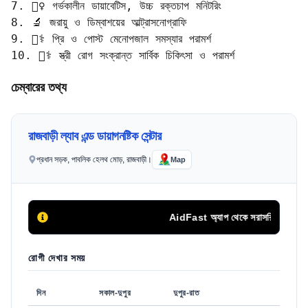
7. 🧍‍♀️ গর্ভকালীন ডায়াবেটিস, উচ্চ রক্তচাপ মনিটরিং  

8. 🔬 জরায়ু ও ডিম্বাশয়ের আল্ট্রাসনোগ্রাফি  

9. 👩‍⚕️ প্রি ও পোস্ট মেনোপজাল সমস্যার পরামর্শ  

10. 🧑‍⚕️ স্ত্রী রোগ সংক্রান্ত সার্বিক চিকিৎসা ও পরামর্শ
চেম্বারের তথ্য
রাজবাড়ী ল্যাব এন্ড ডায়াগনষ্টিক সেন্টার
প্রধান সড়ক, পাবলিক হেলথ মোড়, রাজবাড়ী।
Map
AidFast অ্যাপ থেকে সরাসরি ফোন কলের মা
রোগী দেখার সময়
দিন
সকাল-দুপুর
দুপুর-রাত