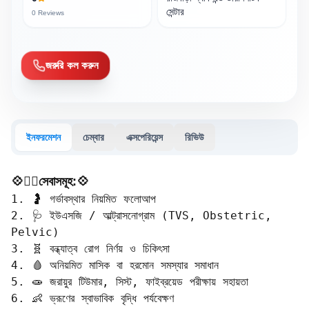
সেন্টার
0
Reviews
জরুরি কল করুন
ইনফরমেশন
চেম্বার
এক্সপেরিয়েন্স
রিভিউ
💠🧑‍⚕️সেবাসমূহ:💠
1. 🤰 গর্ভাবস্থার নিয়মিত ফলোআপ  

2. 🩺 ইউএসজি / আল্ট্রাসনোগ্রাম (TVS, Obstetric, 
Pelvic)  

3. 🧬 বন্ধ্যাত্ব রোগ নির্ণয় ও চিকিৎসা  

4. 🩸 অনিয়মিত মাসিক বা হরমোন সমস্যার সমাধান  

5. 🧫 জরায়ুর টিউমার, সিস্ট, ফাইব্রয়েড পরীক্ষায় সহায়তা  

6. 👶 ভ্রূণের স্বাভাবিক বৃদ্ধি পর্যবেক্ষণ  
