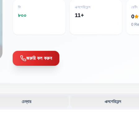
ফি
এক্সপেরিয়েন্স
রেটিং
৮০০
11+
0
0
Re
জরুরি কল করুন
চেম্বার
এক্সপেরিয়েন্স