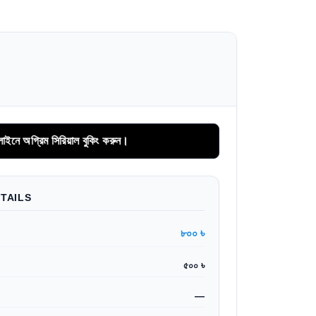
িম সিরিয়াল বুকিং করুন।
TAILS
৮০০ ৳
৫০০ ৳
—