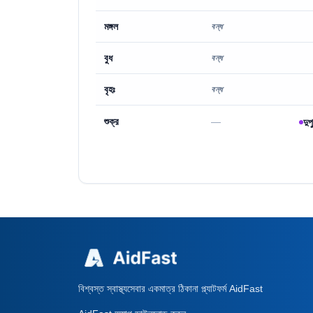
মঙ্গল
বন্ধ
বুধ
বন্ধ
বৃহঃ
বন্ধ
শুক্র
—
দুপ
বিশ্বস্ত স্বাস্থ্যসেবার একমাত্র ঠিকানা প্ল্যাটফর্ম AidFast