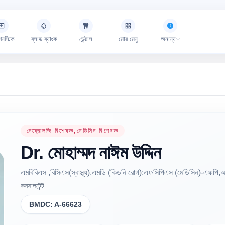
গনস্টিক
ব্লাড ব্যাংক
ডেন্টাল
মোর মেনু
অনান্য
নেফ্রোলজি বিশেষজ্ঞ,মেডিসিন বিশেষজ্ঞ
Dr.
মোহাম্মদ নাঈম
উদ্দিন
এমবিবিএস ,বিসিএস(স্বাস্থ্য),এমডি (কিডনি রোগ);এফসিপিএস (মেডিসিন)-এফপি,
কনসালটেন্ট
BMDC:
A-66623