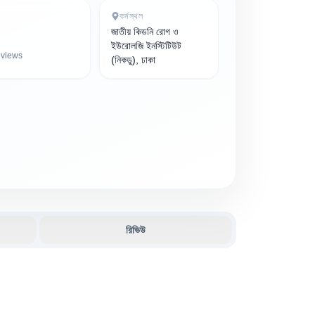
কর্মস্থল
জাতীয় কিডনি রোগ ও
ইউরোলজি ইনস্টিটিউট
views
(নিকডু), ঢাকা
রিভিউ