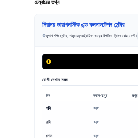
চেম্বারের তথ্য
নিরাময় ডায়াগনস্টিক এন্ড কনসালটেশন সেন্টার
জুহানা শপিং সেন্টার, খেজুর চত্বর/ট্রাফিক মোড়ের বিপরীতে, ট্রাংক রোড, ফেনী।
রোগী দেখার সময়
দিন
সকাল-দুপুর
দুপু
শনি
বন্ধ
রবি
বন্ধ
সোম
বন্ধ