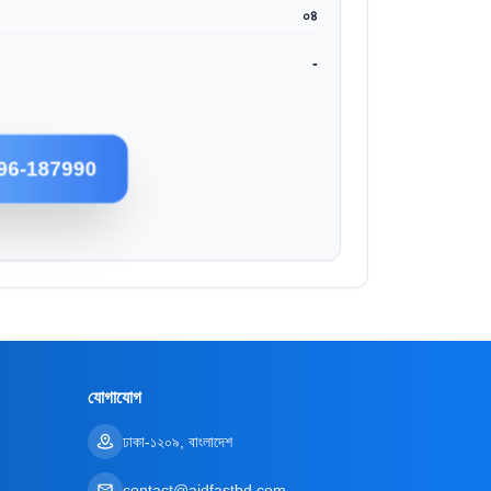
০৪
-
96-187990
যোগাযোগ
ঢাকা-১২০৯, বাংলাদেশ
contact@aidfastbd.com