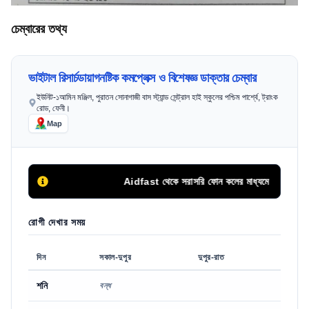
চেম্বারের তথ্য
ভাইটাল রিসার্চডায়াগনষ্টিক কমপ্লেক্স ও বিশেষজ্ঞ ডাক্তার চেম্বার
ইউনিট-১আমিন মঞ্জিল, পুরাতন সোনাগাজী বাস স্ট্যান্ড সেন্ট্রাল হাই স্কুলের পশ্চিম পার্শ্বে, ট্রাংক
রোড, ফেনী।
Map
Aidfast থেকে সরাসরি ফোন কলের মাধ্যমে অথবা এপয়েন্টমেন্ট
রোগী দেখার সময়
দিন
সকাল-দুপুর
দুপুর-রাত
শনি
বন্ধ