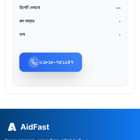
রিপোর্ট দেখানো
—
রুম নাম্বার
-
তলা
-
০১৮১৮-৭৫১১৪৭