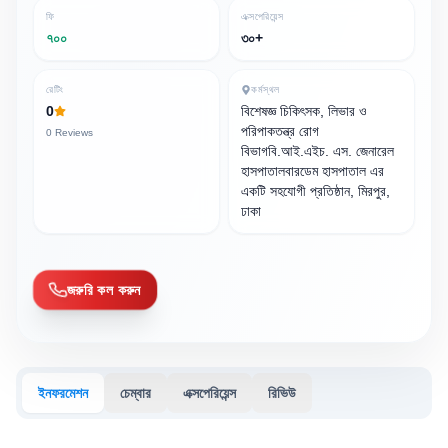
ফি
এক্সপেরিয়েন্স
৭০০
৩০+
রেটিং
কর্মস্থল
0
বিশেষজ্ঞ চিকিৎসক, লিভার ও
পরিপাকতন্ত্র রোগ
0
Reviews
বিভাগবি.আই.এইচ. এস. জেনারেল
হাসপাতালবারডেম হাসপাতাল এর
একটি সহযোগী প্রতিষ্ঠান, মিরপুর,
ঢাকা
জরুরি কল করুন
ইনফরমেশন
চেম্বার
এক্সপেরিয়েন্স
রিভিউ