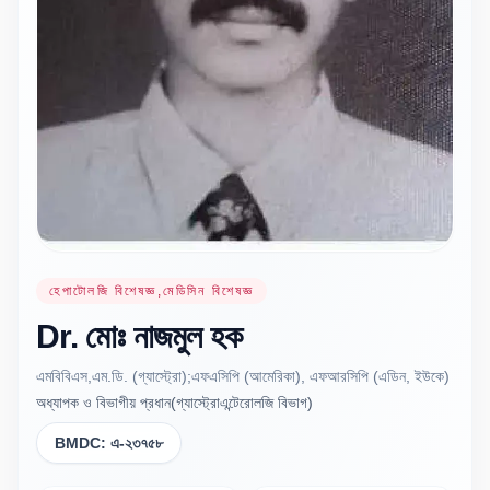
হেপাটোলজি বিশেষজ্ঞ,মেডিসিন বিশেষজ্ঞ
Dr.
মোঃ নাজমুল
হক
এমবিবিএস,এম.ডি. (গ্যাস্ট্রো);এফএসিপি (আমেরিকা), এফআরসিপি (এডিন, ইউকে)
অধ্যাপক ও বিভাগীয় প্রধান(গ্যাস্ট্রোএন্টেরোলজি বিভাগ)
BMDC:
এ-২৩৭৫৮