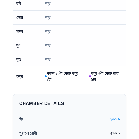
রবি
বন্ধ
সোম
বন্ধ
মঙ্গল
বন্ধ
বুধ
বন্ধ
বৃহঃ
বন্ধ
সকাল ১০টা থেকে দুপুর
দুপুর ৩টা থেকে রাত
শুক্র
১টা
৯টা
CHAMBER DETAILS
৭০০ ৳
ফি
পুরাতন রোগী
৫০০ ৳