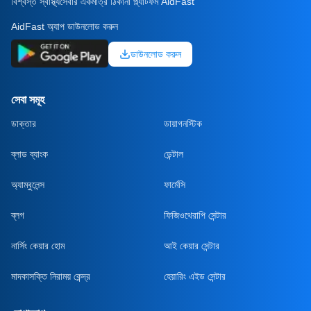
বিশ্বস্ত স্বাস্থ্যসেবার একমাত্র ঠিকানা প্ল্যাটফর্ম AidFast
AidFast অ্যাপ ডাউনলোড করুন
ডাউনলোড করুন
সেবা সমূহ
ডাক্তার
ডায়াগনস্টিক
ব্লাড ব্যাংক
ডেন্টাল
অ্যাম্বুলেন্স
ফার্মেসি
ব্লগ
ফিজিওথেরাপি সেন্টার
নার্সিং কেয়ার হোম
আই কেয়ার সেন্টার
মাদকাসক্তি নিরাময় কেন্দ্র
হেয়ারিং এইড সেন্টার