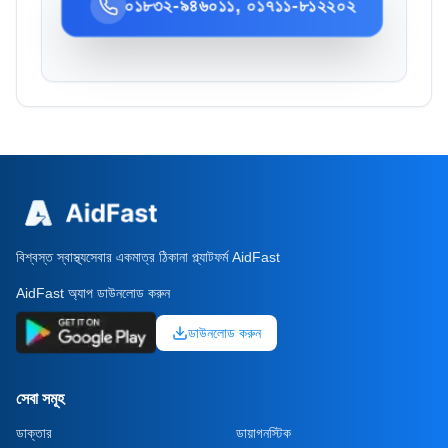
০১৮৩২-৯৪৬০১১, ০১৭১১-৮১২২০২
বিশ্বস্ত স্বাস্থ্যসেবার একমাত্র ঠিকানা প্ল্যাটফর্ম AidFast
AidFast অ্যাপ ডাউনলোড করুন
ডাউনলোড করুন
সেবা সমূহ
ডাক্তার
ডায়াগনস্টিক