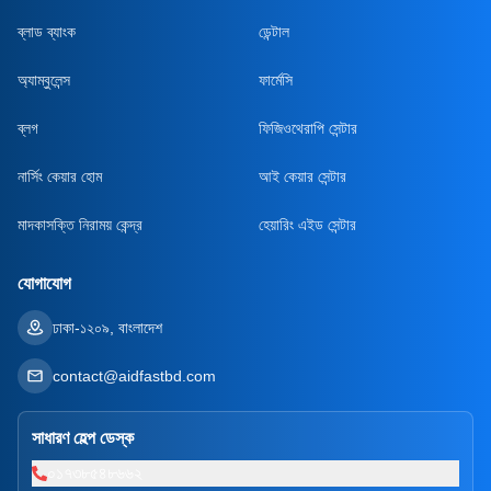
ব্লাড ব্যাংক
ডেন্টাল
অ্যাম্বুলেন্স
ফার্মেসি
ব্লগ
ফিজিওথেরাপি সেন্টার
নার্সিং কেয়ার হোম
আই কেয়ার সেন্টার
মাদকাসক্তি নিরাময় কেন্দ্র
হেয়ারিং এইড সেন্টার
যোগাযোগ
ঢাকা-১২০৯, বাংলাদেশ
contact@aidfastbd.com
সাধারণ হেল্প ডেস্ক
০১৭৩৮৫৪৮৬৬২