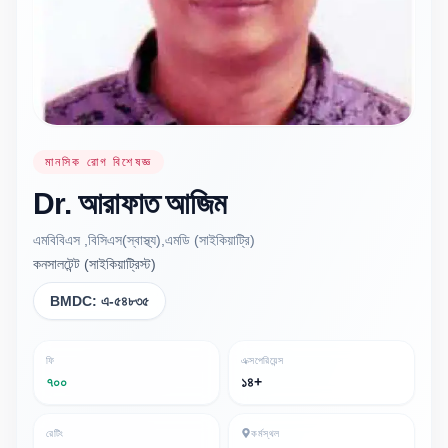
মানসিক রোগ বিশেষজ্ঞ
Dr.
আরাফাত
আজিম
এমবিবিএস ,বিসিএস(স্বাস্থ্য),এমডি (সাইকিয়াট্রি)
কনসালটেন্ট (সাইকিয়াট্রিস্ট)
BMDC:
এ-৫৪৮৩৫
ফি
এক্সপেরিয়েন্স
৭০০
১৪+
রেটিং
কর্মস্থল