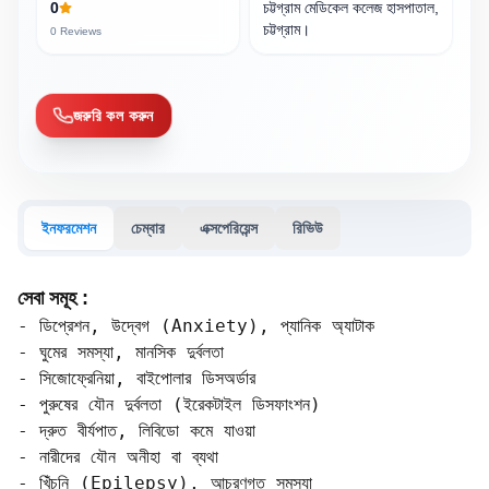
0
চট্টগ্রাম মেডিকেল কলেজ হাসপাতাল,
চট্টগ্রাম।
0
Reviews
জরুরি কল করুন
ইনফরমেশন
চেম্বার
এক্সপেরিয়েন্স
রিভিউ
সেবা সমূহ :
- ডিপ্রেশন, উদ্বেগ (Anxiety), প্যানিক অ্যাটাক  

- ঘুমের সমস্যা, মানসিক দুর্বলতা  

- সিজোফ্রেনিয়া, বাইপোলার ডিসঅর্ডার

- পুরুষের যৌন দুর্বলতা (ইরেকটাইল ডিসফাংশন)  

- দ্রুত বীর্যপাত, লিবিডো কমে যাওয়া  

- নারীদের যৌন অনীহা বা ব্যথা

- খিঁচুনি (Epilepsy), আচরণগত সমস্যা  
