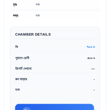
বৃহঃ
বন্ধ
শুক্র
বন্ধ
CHAMBER DETAILS
৭০০ ৳
ফি
পুরাতন রোগী
৫০০ ৳
রিপোর্ট দেখানো
—
রুম নাম্বার
-
তলা
-