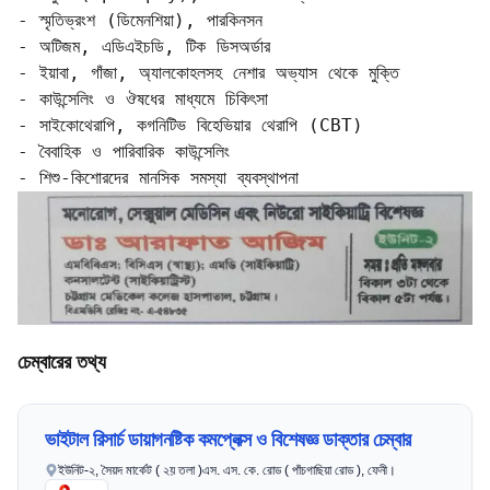
- স্মৃতিভ্রংশ (ডিমেনশিয়া), পারকিনসন  

- অটিজম, এডিএইচডি, টিক ডিসঅর্ডার

- ইয়াবা, গাঁজা, অ্যালকোহলসহ নেশার অভ্যাস থেকে মুক্তি  

- কাউন্সেলিং ও ঔষধের মাধ্যমে চিকিৎসা

- সাইকোথেরাপি, কগনিটিভ বিহেভিয়ার থেরাপি (CBT)  

- বৈবাহিক ও পারিবারিক কাউন্সেলিং  

- শিশু-কিশোরদের মানসিক সমস্যা ব্যবস্থাপনা
চেম্বারের তথ্য
ভাইটাল রিসার্চ ডায়াগনষ্টিক কমপ্লেক্স ও বিশেষজ্ঞ ডাক্তার চেম্বার
ইউনিট-২, সৈয়দ মার্কেট ( ২য় তলা )এস. এস. কে. রোড ( পাঁচগাছিয়া রোড ), ফেনী।