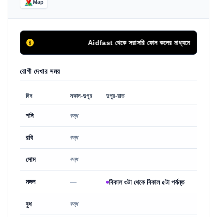
Map
Aidfast থেকে সরাসরি ফোন কলের মাধ্যমে অথবা এপয়েন্টমেন্
রোগী দেখার সময়
দিন
সকাল-দুপুর
দুপুর-রাত
শনি
বন্ধ
রবি
বন্ধ
সোম
বন্ধ
মঙ্গল
—
বিকাল ৩টা থেকে বিকাল ৫টা পর্যন্ত
বুধ
বন্ধ