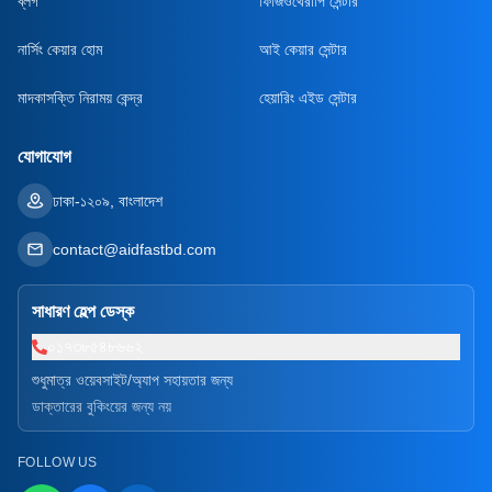
ব্লগ
ফিজিওথেরাপি সেন্টার
নার্সিং কেয়ার হোম
আই কেয়ার সেন্টার
মাদকাসক্তি নিরাময় কেন্দ্র
হেয়ারিং এইড সেন্টার
যোগাযোগ
ঢাকা-১২০৯, বাংলাদেশ
contact@aidfastbd.com
সাধারণ হেল্প ডেস্ক
০১৭৩৮৫৪৮৬৬২
শুধুমাত্র ওয়েবসাইট/অ্যাপ সহায়তার জন্য
ডাক্তারের বুকিংয়ের জন্য নয়
FOLLOW US