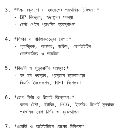
3. *উচ্চ রক্তচাপ ও হৃদরোগের প্রাথমিক চিকিৎসা:*  

   - BP নিয়ন্ত্রণ, হৃদস্পন্দন সমস্যা  

   - চেস্ট পেইন প্রাথমিক ব্যবস্থাপনা

4. *লিভার ও পরিপাকতন্ত্রের রোগ:*  

   - গ্যাস্ট্রিক, আলসার, জন্ডিস, হেপাটাইটিস  

   - কোষ্ঠকাঠিন্য ও ডায়রিয়া

5. *কিডনি ও মূত্রনালীর সমস্যা:*  

   - ঘন ঘন প্রস্রাব, প্রস্রাবে জ্বালাপোড়া  

   - কিডনি ইনফেকশন, RFT বিশ্লেষণ

6. *রোগ নির্ণয় ও রিপোর্ট বিশ্লেষণ:*  

   - ব্লাড টেস্ট, ইউরিন, ECG, ইমেজিং রিপোর্ট মূল্যায়ন  

   - প্রাথমিক রোগ নির্ণয় ও ব্যবস্থাপনা

7. *এলার্জি ও অটোইমিউন রোগের চিকিৎসা*
