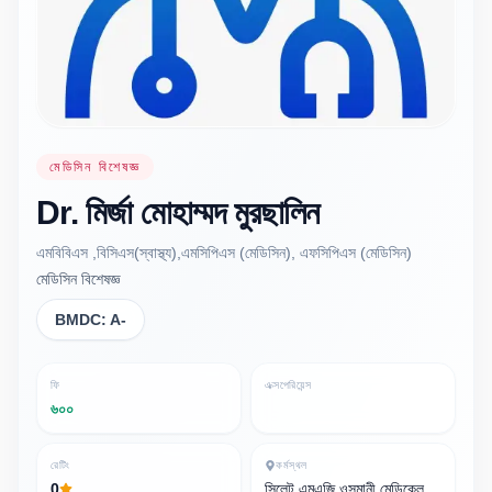
মেডিসিন বিশেষজ্ঞ
Dr.
মির্জা মোহাম্মদ
মুরছালিন
এমবিবিএস ,বিসিএস(স্বাস্থ্য),এমসিপিএস (মেডিসিন), এফসিপিএস (মেডিসিন)
মেডিসিন বিশেষজ্ঞ
BMDC:
A-
ফি
এক্সপেরিয়েন্স
৬০০
রেটিং
কর্মস্থল
0
সিলেট এমএজি ওসমানী মেডিকেল