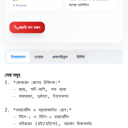
কলেজ হসপিটাল
0
Reviews
জরুরি কল করুন
ইনফরমেশন
চেম্বার
এক্সপেরিয়েন্স
রিভিউ
সেবা সমূহ
1. *জেনারেল রোগের চিকিৎসা:*

   - জ্বর, সর্দি-কাশি, গলা ব্যথা  

   - মাথাব্যথা, দুর্বলতা, ইনফেকশন  

2. *ডায়াবেটিস ও হরমোনজনিত রোগ:*

   - টাইপ-১ ও টাইপ-২ ডায়াবেটিস  

   - থাইরয়েড (হাই/হাইপো), হরমোন ডিজঅর্ডার
