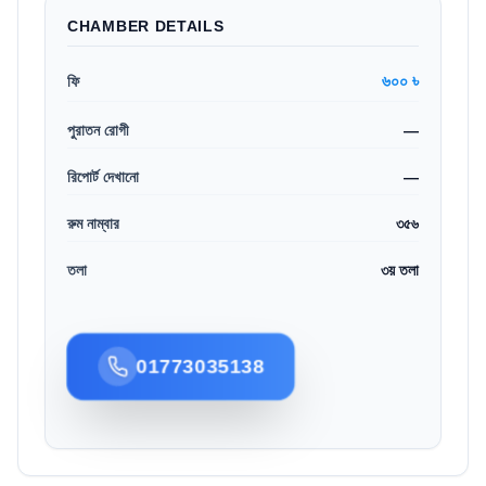
CHAMBER DETAILS
৬০০ ৳
ফি
পুরাতন রোগী
—
রিপোর্ট দেখানো
—
রুম নাম্বার
৩৫৬
তলা
৩য় তলা
01773035138