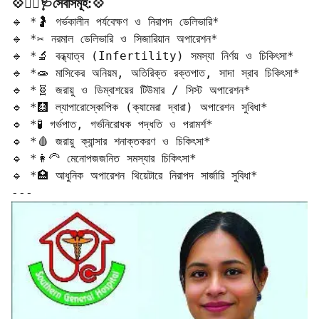
💠🧑‍⚕️🩺সেবাসমূহ:💠
🔹 *🤰 গর্ভকালীন পর্যবেক্ষণ ও নিরাপদ ডেলিভারি*  

🔹 *✂️ নরমাল ডেলিভারি ও সিজারিয়ান অপারেশন*  

🔹 *🔬 বন্ধ্যাত্ব (Infertility) সমস্যা নির্ণয় ও চিকিৎসা*  

🔹 *🧫 মাসিকের অনিয়ম, অতিরিক্ত রক্তপাত, সাদা স্রাব চিকিৎসা*  

🔹 *🧬 জরায়ু ও ডিম্বাশয়ের টিউমার / সিস্ট অপারেশন*  

🔹 *🩻 ল্যাপারোস্কোপিক (ক্যামেরা দ্বারা) অপারেশন সুবিধা*  

🔹 *🧪 গর্ভপাত, গর্ভনিরোধক পদ্ধতি ও পরামর্শ*  

🔹 *🩸 জরায়ু ক্যান্সার শনাক্তকরণ ও চিকিৎসা*  

🔹 *👩‍🦳 মেনোপজজনিত সমস্যার চিকিৎসা*  

🔹 *🏥 আধুনিক অপারেশন থিয়েটারে নিরাপদ সার্জারি সুবিধা*

---