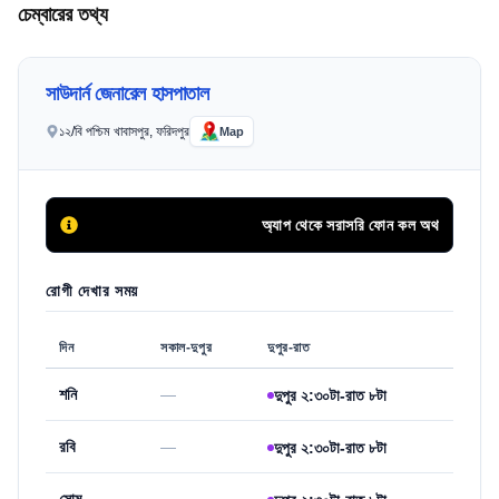
চেম্বারের তথ্য
সাউদার্ন জেনারেল হাসপাতাল
১২/বি পশ্চিম খাবাসপুর, ফরিদপুর
Map
অ্যাপ থেকে সরাসরি ফোন কল অথবা অনলাইনে সিরি
রোগী দেখার সময়
দিন
সকাল-দুপুর
দুপুর-রাত
শনি
—
দুপুর ২:৩০টা-রাত ৮টা
রবি
—
দুপুর ২:৩০টা-রাত ৮টা