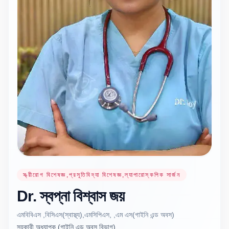
স্ত্রীরোগ বিশেষজ্ঞ,প্রসূতিবিদ্যা বিশেষজ্ঞ,ল্যাপারোস্কপিক সার্জন
Dr.
স্বপ্না বিশ্বাস
জয়
এমবিবিএস ,বিসিএস(স্বাস্থ্য),এমসিপিএস, ,এম এস(গাইনি এন্ড অবস)
সহকারী অধ্যাপক (গাইনি এন্ড অবস্ বিভাগ)