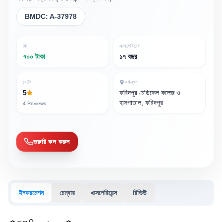
BMDC:
A-37978
ফি
এক্সপেরিয়েন্স
৭০০ টাকা
১৭ বছর
রেটিং
কর্মস্থল
5
ফরিদপুর মেডিকেল কলেজ ও
হাসপাতাল, ফরিদপুর
4
Reviews
জরুরি কল করুন
ইনফরমেশন
চেম্বার
এক্সপেরিয়েন্স
রিভিউ