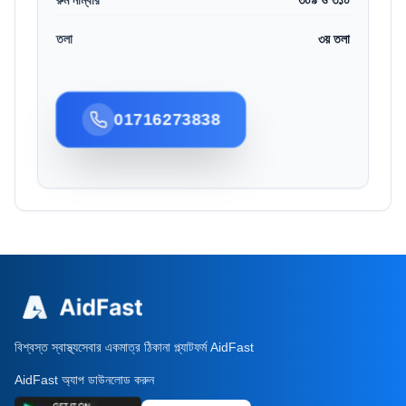
রুম নাম্বার
৩০৯ ও ৩১০
তলা
৩য় তলা
01716273838
বিশ্বস্ত স্বাস্থ্যসেবার একমাত্র ঠিকানা প্ল্যাটফর্ম AidFast
AidFast অ্যাপ ডাউনলোড করুন