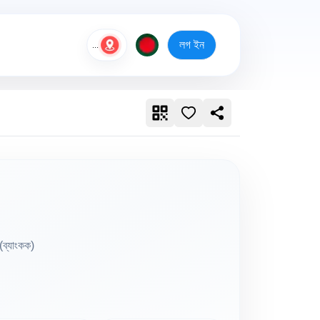
লগ ইন
...
(ব্যাংকক)