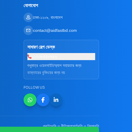
যোগাযোগ
ঢাকা-১২০৯, বাংলাদেশ
contact@aidfastbd.com
সাধারণ হেল্প ডেস্ক
০১৭৩৮৫৪৮৬৬২
শুধুমাত্র ওয়েবসাইট/অ্যাপ সহায়তার জন্য
ডাক্তারের বুকিংয়ের জন্য নয়
FOLLOW US
প্রাইভেসি ও নীতিমালা
শর্তাবলি ও নিয়মাবলি