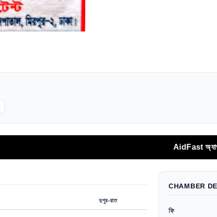
p
AidFast অ্যাপ থেকে সরাসর
CHAMBER DE
দুপুর-রাত
ফি