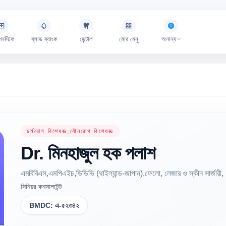
গনস্টিক
ব্লাড ব্যাংক
ডেন্টাল
মোর মেনু
অনান্য
চর্মরোগ বিশেষজ্ঞ,যৌনরোগ বিশেষজ্ঞ
Dr.
মিনহাজুল হক
পলাশ
এমবিবিএস,এমপিএইচ,ডিডিভি (থাইল্যান্ড-জাপান),ফেলো, লেজার ও স্কীন সার্জারী, 
সিনিয়র কনসালটেন্ট
BMDC:
এ-৫২৩৪২