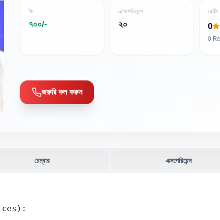
ফি
এক্সপেরিয়েন্স
রেটিং
৭০০/-
২০
0
0
Re
জরুরি কল করুন
চেম্বার
এক্সপেরিয়েন্স
ices):
