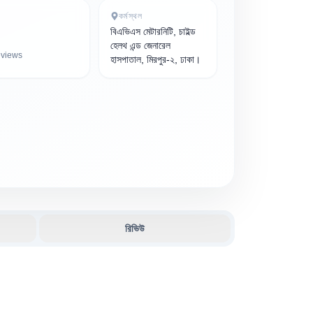
কর্মস্থল
বিএভিএস মেটারনিটি, চাইল্ড
হেলথ এন্ড জেনারেল
views
হাসপাতাল, মিরপুর-২, ঢাকা।
রিভিউ