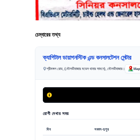
চেম্বারের তথ্য
ক্যাপিটাল ডায়াগনস্টিক এন্ড কনসালটেশন সেন্টার
শ্রীমঙ্গল রোড, (মৌলভীবাজার মডেল থানার সামনে), মৌলভীবাজার।
Ma
রোগী দেখার সময়
দিন
সকাল-দুপুর