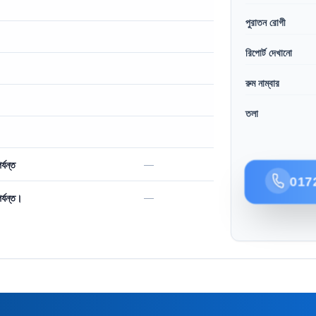
পুরাতন রোগী
রিপোর্ট দেখানো
রুম নাম্বার
তলা
—
্যন্ত
017
—
্যন্ত।