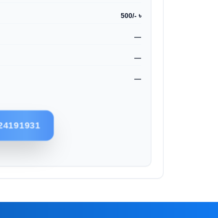
500/- ৳
—
—
—
24191931