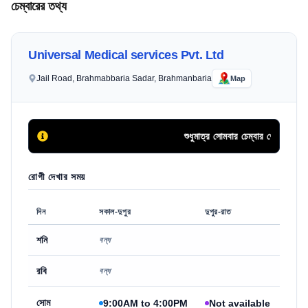
চেম্বারের তথ্য
Universal Medical services Pvt. Ltd
Jail Road, Brahmabbaria Sadar, Brahmanbaria
Map
শুধুমাত্র সোমবার চেম্বার খোলা
রোগী দেখার সময়
দিন
সকাল-দুপুর
দুপুর-রাত
শনি
বন্ধ
রবি
বন্ধ
সোম
9:00AM to 4:00PM
Not available