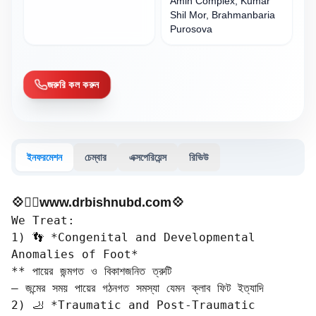
Amin Complex, Kumar
Shil Mor, Brahmanbaria
Purosova
জরুরি কল করুন
ইনফরমেশন
চেম্বার
এক্সপেরিয়েন্স
রিভিউ
💠🧑‍⚕️www.drbishnubd.com💠
We Treat: 

1) 👣 *Congenital and Developmental 
Anomalies of Foot*  

** পায়ের জন্মগত ও বিকাশজনিত ত্রুটি  

– জন্মের সময় পায়ের গঠনগত সমস্যা যেমন ক্লাব ফিট ইত্যাদি  

2) 🦶 *Traumatic and Post-Traumatic 