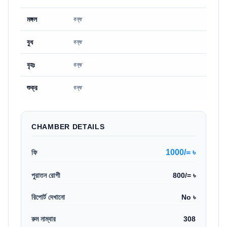
মঙ্গল
বন্ধ
বুধ
বন্ধ
বৃহঃ
বন্ধ
শুক্র
বন্ধ
CHAMBER DETAILS
1000/= ৳
ফি
পুরাতন রোগী
800/= ৳
রিপোর্ট দেখানো
No ৳
রুম নাম্বার
308