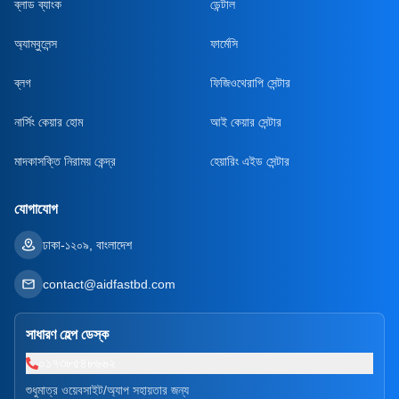
ব্লাড ব্যাংক
ডেন্টাল
অ্যাম্বুলেন্স
ফার্মেসি
ব্লগ
ফিজিওথেরাপি সেন্টার
নার্সিং কেয়ার হোম
আই কেয়ার সেন্টার
মাদকাসক্তি নিরাময় কেন্দ্র
হেয়ারিং এইড সেন্টার
যোগাযোগ
ঢাকা-১২০৯, বাংলাদেশ
contact@aidfastbd.com
সাধারণ হেল্প ডেস্ক
০১৭৩৮৫৪৮৬৬২
শুধুমাত্র ওয়েবসাইট/অ্যাপ সহায়তার জন্য