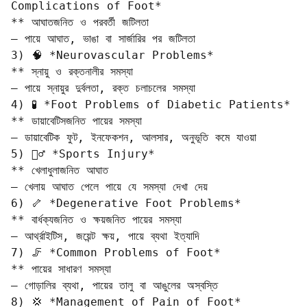
Complications of Foot*  

** আঘাতজনিত ও পরবর্তী জটিলতা  

– পায়ে আঘাত, ভাঙা বা সার্জারির পর জটিলতা  

3) 🧠 *Neurovascular Problems*  

** স্নায়ু ও রক্তনালীর সমস্যা  

– পায়ে স্নায়ুর দুর্বলতা, রক্ত চলাচলের সমস্যা  

4) 🧪 *Foot Problems of Diabetic Patients*  

** ডায়াবেটিসজনিত পায়ের সমস্যা  

– ডায়াবেটিক ফুট, ইনফেকশন, আলসার, অনুভূতি কমে যাওয়া  

5) 🏃‍♂️ *Sports Injury*  

** খেলাধুলাজনিত আঘাত  

– খেলায় আঘাত পেলে পায়ে যে সমস্যা দেখা দেয়  

6) 🦴 *Degenerative Foot Problems*  

** বার্ধক্যজনিত ও ক্ষয়জনিত পায়ের সমস্যা  

– আর্থ্রাইটিস, জয়েন্ট ক্ষয়, পায়ে ব্যথা ইত্যাদি  

7) 🦵 *Common Problems of Foot*  

** পায়ের সাধারণ সমস্যা  

– গোড়ালির ব্যথা, পায়ের তালু বা আঙুলের অস্বস্তি  

8) 💢 *Management of Pain of Foot*  
