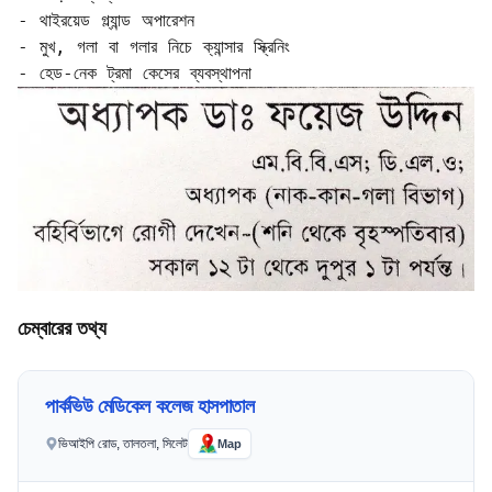
- থাইরয়েড গ্ল্যান্ড অপারেশন  

- মুখ, গলা বা গলার নিচে ক্যান্সার স্ক্রিনিং  

চেম্বারের তথ্য
পার্কভিউ মেডিকেল কলেজ হাসপাতাল
ভিআইপি রোড, তালতলা, সিলেট
Map