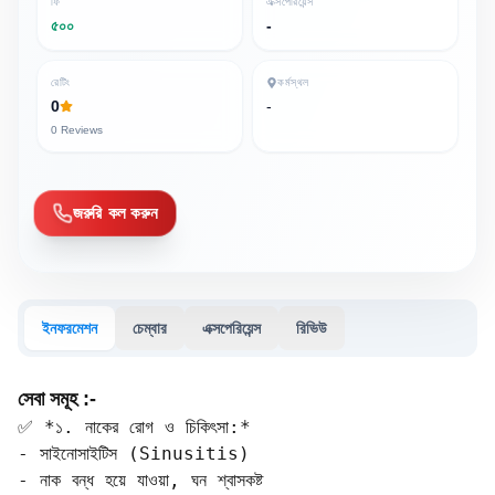
ফি
এক্সপেরিয়েন্স
৫০০
-
রেটিং
কর্মস্থল
0
-
0
Reviews
জরুরি কল করুন
ইনফরমেশন
চেম্বার
এক্সপেরিয়েন্স
রিভিউ
সেবা সমূহ :-
✅ *১. নাকের রোগ ও চিকিৎসা:*

- সাইনোসাইটিস (Sinusitis)  

- নাক বন্ধ হয়ে যাওয়া, ঘন শ্বাসকষ্ট  
