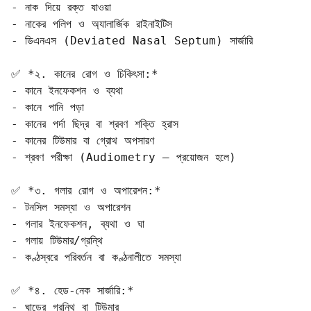
- নাক দিয়ে রক্ত যাওয়া  

- নাকের পলিপ ও অ্যালার্জিক রাইনাইটিস  

- ডিএনএস (Deviated Nasal Septum) সার্জারি

✅ *২. কানের রোগ ও চিকিৎসা:*

- কানে ইনফেকশন ও ব্যথা  

- কানে পানি পড়া  

- কানের পর্দা ছিদ্র বা শ্রবণ শক্তি হ্রাস  

- কানের টিউমার বা গ্রোথ অপসারণ  

- শ্রবণ পরীক্ষা (Audiometry – প্রয়োজন হলে)

✅ *৩. গলার রোগ ও অপারেশন:*

- টনসিল সমস্যা ও অপারেশন  

- গলার ইনফেকশন, ব্যথা ও ঘা  

- গলায় টিউমার/গ্রন্থি  

- কণ্ঠস্বরে পরিবর্তন বা কণ্ঠনালীতে সমস্যা

✅ *৪. হেড-নেক সার্জারি:*

- ঘাড়ের গ্রন্থি বা টিউমার  
