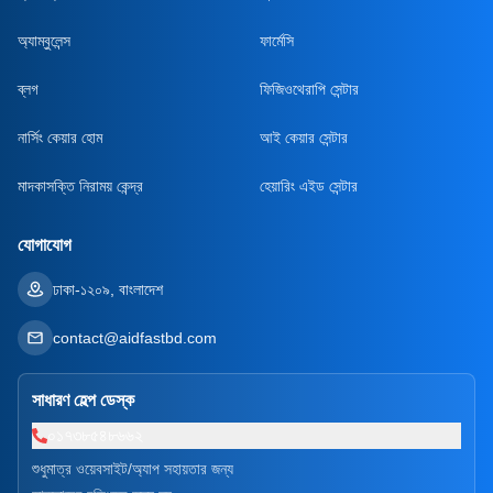
অ্যাম্বুলেন্স
ফার্মেসি
ব্লগ
ফিজিওথেরাপি সেন্টার
নার্সিং কেয়ার হোম
আই কেয়ার সেন্টার
মাদকাসক্তি নিরাময় কেন্দ্র
হেয়ারিং এইড সেন্টার
যোগাযোগ
ঢাকা-১২০৯, বাংলাদেশ
contact@aidfastbd.com
সাধারণ হেল্প ডেস্ক
০১৭৩৮৫৪৮৬৬২
শুধুমাত্র ওয়েবসাইট/অ্যাপ সহায়তার জন্য