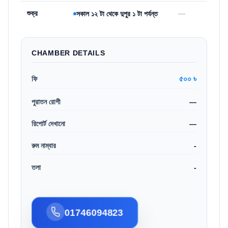
শুক্র
—
সকাল ১২ টা থেকে দুপুর ১ টা পর্যন্ত
CHAMBER DETAILS
৫০০ ৳
ফি
পুরাতন রোগী
—
রিপোর্ট দেখানো
—
রুম নাম্বার
-
তলা
-
01746094823