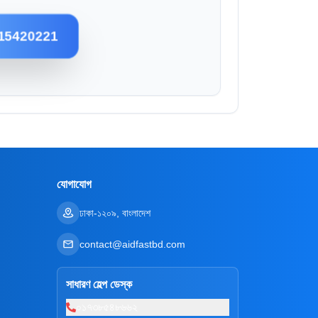
15420221
যোগাযোগ
ঢাকা-১২০৯, বাংলাদেশ
contact@aidfastbd.com
সাধারণ হেল্প ডেস্ক
০১৭৩৮৫৪৮৬৬২