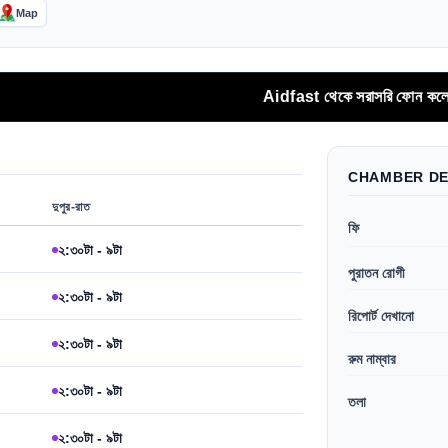
Map
Aidfast থেকে সরাসরি ফোন কলের মাধ্যমে অথবা
CHAMBER DE
দুপুর-রাত
ফি
২:৩০টা - ৯টা
পুরাতন রোগী
২:৩০টা - ৯টা
রিপোর্ট দেখানো
২:৩০টা - ৯টা
রুম নাম্বার
২:৩০টা - ৯টা
তলা
২:৩০টা - ৯টা