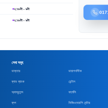
২:৩০টা - ৯টা
017
২:৩০টা - ৯টা
সেবা সমূহ
ডাক্তার
ডায়াগনস্টিক
ব্লাড ব্যাংক
ডেন্টাল
অ্যাম্বুলেন্স
ফার্মেসি
ব্লগ
ফিজিওথেরাপি সেন্টার