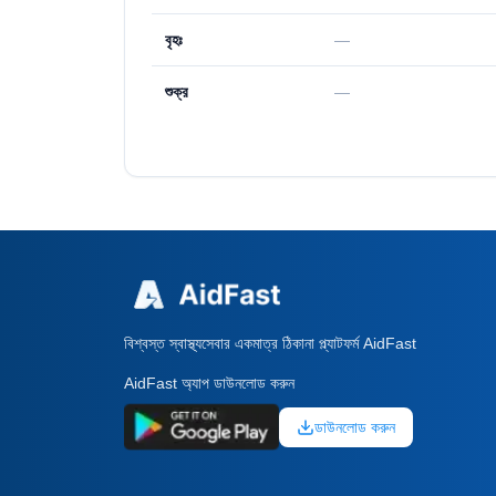
বৃহঃ
—
শুক্র
—
বিশ্বস্ত স্বাস্থ্যসেবার একমাত্র ঠিকানা প্ল্যাটফর্ম AidFast
AidFast অ্যাপ ডাউনলোড করুন
ডাউনলোড করুন