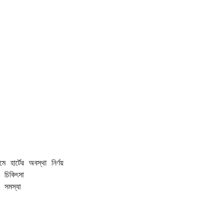
 

ে হার্টের অবস্থা নির্ণয়  

চিকিৎসা  

 সমস্যা  
