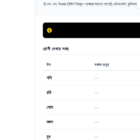
এল. এস. টাওয়ার (ইষ্টার্ণ ইয়াকুব -প্লাজার উত্তর পার্শ্বে) রেইসকোর্স, কুমিল্লা
রোগী দেখার সময়
দিন
সকাল-দুপুর
শনি
—
রবি
—
সোম
—
মঙ্গল
—
বুধ
—