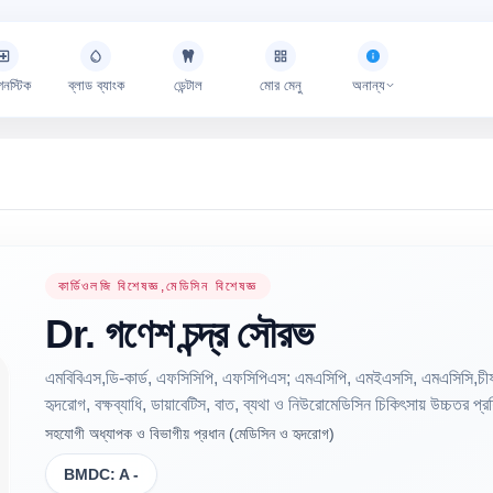
গনস্টিক
ব্লাড ব্যাংক
ডেন্টাল
মোর মেনু
অনান্য
কার্ডিওলজি বিশেষজ্ঞ,মেডিসিন বিশেষজ্ঞ
Dr.
গণেশ চন্দ্র
সৌরভ
এমবিবিএস,ডি-কার্ড, এফসিসিপি, এফসিপিএস; এমএসিপি, এমইএসসি, এমএসিসি,চীফ 
হৃদরোগ, বক্ষব্যাধি, ডায়াবেটিস, বাত, ব্যথা ও নিউরোমেডিসিন চিকিৎসায় উচ্চতর প্রশ
সহযোগী অধ্যাপক ও বিভাগীয় প্রধান (মেডিসিন ও হৃদরোগ)
BMDC:
A -