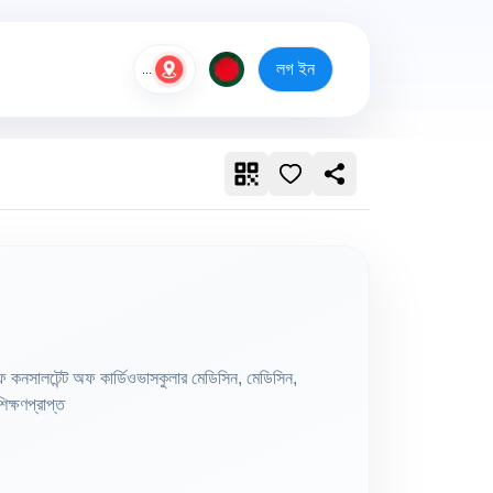
লগ ইন
...
কনসালটেন্ট অফ কার্ডিওভাসকুলার মেডিসিন, মেডিসিন,
িক্ষণপ্রাপ্ত