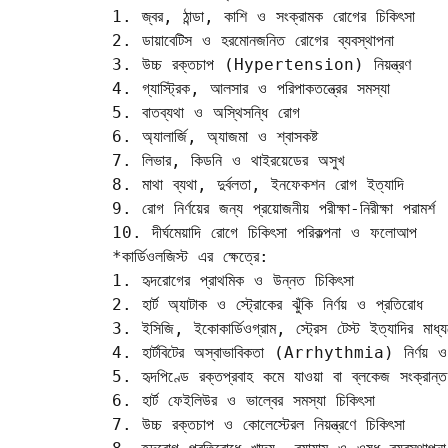
1. জ্বর, ঠান্ডা, কাশি ও সংক্রামক রোগের চিকিৎসা  

2. ডায়াবেটিস ও হরমোনজনিত রোগের ব্যবস্থাপনা  

3. উচ্চ রক্তচাপ (Hypertension) নিয়ন্ত্রণ  

4. গ্যাস্ট্রিক, আলসার ও পরিপাকতন্ত্রের সমস্যা  

5. বাতব্যথা ও অস্থিসন্ধি রোগ  

6. অ্যালার্জি, অ্যাজমা ও শ্বাসকষ্ট  

7. লিভার, কিডনি ও থাইরয়েডের অসুখ  

8. মাথা ব্যথা, দুর্বলতা, ইনফেকশন রোগ ইত্যাদি  

9. রোগ নির্ণয়ের জন্য প্রয়োজনীয় পরীক্ষা-নিরীক্ষা পরামর্শ 
10. দীর্ঘমেয়াদি রোগে চিকিৎসা পরিকল্পনা ও ফলোআপ

*কার্ডিওলজিস্ট এর ক্ষেত্রে:

1. হৃদরোগের প্রাথমিক ও উন্নত চিকিৎসা  

2. হার্ট অ্যাটাক ও স্ট্রোকের ঝুঁকি নির্ণয় ও প্রতিরোধ  

3. ইসিজি, ইকোকার্ডিওগ্রাম, স্ট্রেস টেস্ট ইত্যাদির মাধ্যম
4. হার্টবিটের অস্বাভাবিকতা (Arrhythmia) নির্ণয় ও 
5. হৃদপিণ্ডে রক্তপ্রবাহ কমে যাওয়া বা ব্লকেজ সংক্রান্ত
6. হার্ট ফেইলিউর ও ভাল্বের সমস্যা চিকিৎসা  

7. উচ্চ রক্তচাপ ও কোলেস্টেরল নিয়ন্ত্রণে চিকিৎসা  
