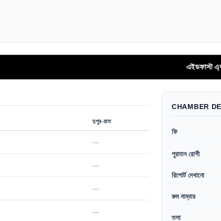
এইডফাস্ট এ্যাপের মাধ
CHAMBER DE
দুপুর-রাত
ফি
—
পুরাতন রোগী
—
রিপোর্ট দেখানো
—
রুম নাম্বার
—
তলা