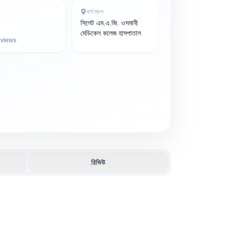
কর্মস্থল
সিলেট এম.এ.জি. ওসমানী
মেডিকেল কলেজ হাসপাতাল
views
রিভিউ