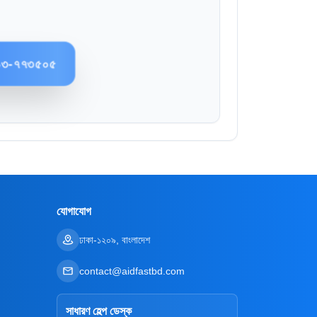
৯৩-৭৭৩৫০৫
যোগাযোগ
ঢাকা-১২০৯, বাংলাদেশ
contact@aidfastbd.com
সাধারণ হেল্প ডেস্ক