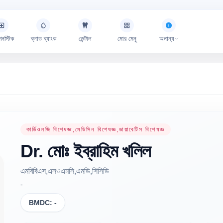
গনস্টিক
ব্লাড ব্যাংক
ডেন্টাল
মোর মেনু
অনান্য
কার্ডিওলজি বিশেষজ্ঞ,মেডিসিন বিশেষজ্ঞ,ডায়াবেটিস বিশেষজ্ঞ
Dr.
মোঃ ইব্রাহিম
খলিল
এমবিবিএস,এসওএমসি,এমডি,সিসিডি
-
BMDC:
-