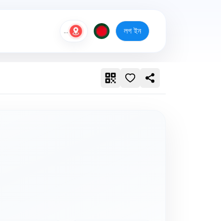
লগ ইন
...