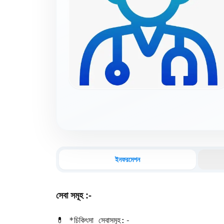
ইনফরমেশন
সেবা সমূহ :-
💊 *চিকিৎসা সেবাসমূহ:-
