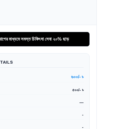
্যমে সমস্ত চিকিৎসা সেবা ২০% ছাড়
TAILS
৬০০/- ৳
৫০০/- ৳
—
-
-