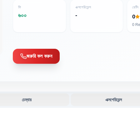
ফি
এক্সপেরিয়েন্স
রেটিং
৬০০
-
0
0
Re
জরুরি কল করুন
চেম্বার
এক্সপেরিয়েন্স