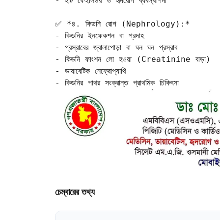
- হার্ট ফেইলিউর ও হৃদরোগ ব্যবস্থাপনা

✅ *৪. কিডনি রোগ (Nephrology):*

- কিডনির ইনফেকশন বা প্রদাহ  

- প্রস্রাবের জ্বালাপোড়া বা ঘন ঘন প্রস্রাব  

- কিডনি ফাংশন লো হওয়া (Creatinine বাড়া)  
- ডায়াবেটিক নেফ্রোপ্যাথি  

চেম্বারের তথ্য