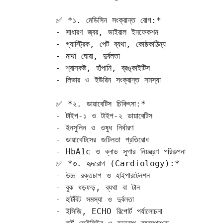
✅ *১. মেডিসিন সংক্রান্ত রোগ:*

- সাধারণ জ্বর, ভাইরাল ইনফেকশন  

- গ্যাস্ট্রিক, পেট ব্যথা, কোষ্ঠকাঠিন্য  

- মাথা ঘোরা, দুর্বলতা  

- শ্বাসকষ্ট, হাঁপানি, ব্রঙ্কাইটিস  

- লিভার ও ইউরিন সংক্রান্ত সমস্যা

✅ *২. ডায়াবেটিস চিকিৎসা:*

- টাইপ-১ ও টাইপ-২ ডায়াবেটিস  

- ইনসুলিন ও ওষুধ নির্ধারণ  

- ডায়াবেটিসের জটিলতা প্রতিরোধ  

- HbA1c ও ব্লাড সুগার নিয়ন্ত্রণ পরিকল্পনা

✅ *৩. হৃদরোগ (Cardiology):*

- উচ্চ রক্তচাপ ও হাইপারটেনশন  

- বুক ধড়ফড়, ব্যথা বা টান  

- হার্টবিট সমস্যা ও দুর্বলতা  

- ইসিজি, ECHO রিপোর্ট পর্যালোচনা  
