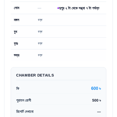
সোম
—
দুপুর ২ টা থেকে সন্ধ্যা ৭ টা পর্যন্ত
মঙ্গল
বন্ধ
বুধ
বন্ধ
বৃহঃ
বন্ধ
শুক্র
বন্ধ
CHAMBER DETAILS
600 ৳
ফি
পুরাতন রোগী
500 ৳
রিপোর্ট দেখানো
—