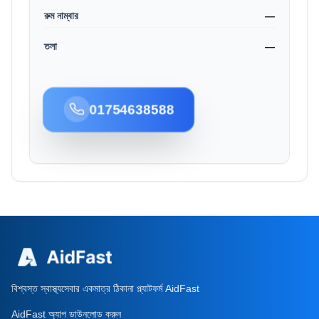
রুম নাম্বার
—
তলা
—
01754638588
বিশ্বস্ত স্বাস্থ্যসেবার একমাত্র ঠিকানা প্ল্যাটফর্ম AidFast
AidFast অ্যাপ ডাউনলোড করুন