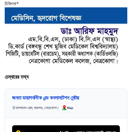
চিকিৎসা*
চেম্বারের তথ্য
জনতা ডায়াগনস্টিক এন্ড কনসালটেশন সেন্টার
হাসপাতাল রোড, জয়নগর, নেত্রকোণা।
Map