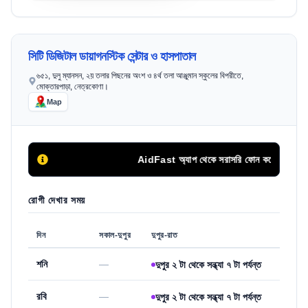
সিটি ডিজিটাল ডায়াগনস্টিক সেন্টার ও হাসপাতাল
৬৫১, দুলু ম্যানসন, ২য় তলার পিছনের অংশ ও ৪র্থ তলা আঞ্জুমান স্কুলের বিপরীতে,
মোক্তারপাড়া, নেত্রকোণা।
Map
AidFast অ্যাপ থেকে সরাসরি ফোন কলের মাধ্যমে সির
রোগী দেখার সময়
দিন
সকাল-দুপুর
দুপুর-রাত
শনি
—
দুপুর ২ টা থেকে সন্ধ্যা ৭ টা পর্যন্ত
রবি
—
দুপুর ২ টা থেকে সন্ধ্যা ৭ টা পর্যন্ত