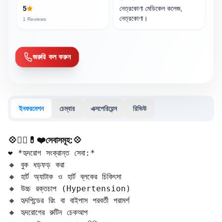
5
নেত্রকোণা মেডিকেল কলেজ,
নেত্রকোণা।
1
Reviews
জরুরি কল করুন
ইনফরমেশন
চেম্বার
এক্সপেরিয়েন্স
রিভিউ
💠🧑‍⚕️💊❤️সেবাসমূহ:💠
❤️ *হৃদরোগ সংক্রান্ত সেবা:*  

🔸 বুক ধড়ফড় করা  

🔸 হার্ট অ্যাটাক ও হার্ট ব্লকের চিকিৎসা  

🔸 উচ্চ রক্তচাপ (Hypertension)  

🔸 হৃদপিন্ডের রিং বা বাইপাস পরবর্তী পরামর্শ  

🔸 হৃদরোগের রুটিন চেকআপ  
