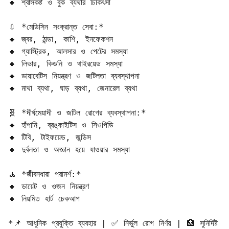
🔸 শ্বাসকষ্ট ও বুক ব্যথার চিকিৎসা  

💉 *মেডিসিন সংক্রান্ত সেবা:*  

🔸 জ্বর, ঠান্ডা, কাশি, ইনফেকশন  

🔸 গ্যাস্ট্রিক, আলসার ও পেটের সমস্যা  

🔸 লিভার, কিডনি ও থাইরয়েড সমস্যা  

🔸 ডায়াবেটিস নিয়ন্ত্রণ ও জটিলতা ব্যবস্থাপনা  

🔸 মাথা ব্যথা, ঘাড় ব্যথা, জেনারেল ব্যথা  

🧬 *দীর্ঘমেয়াদী ও জটিল রোগের ব্যবস্থাপনা:*  

🔸 হাঁপানি, ব্রঙ্কাইটিস ও সিওপিডি  

🔸 টিবি, টাইফয়েড, জন্ডিস  

🔸 দুর্বলতা ও অজ্ঞান হয়ে যাওয়ার সমস্যা  

🧘 *জীবনধারা পরামর্শ:*  

🔸 ডায়েট ও ওজন নিয়ন্ত্রণ  

🔸 নিয়মিত হার্ট চেকআপ  

*📌 আধুনিক প্রযুক্তি ব্যবহার | ✅ নির্ভুল রোগ নির্ণয় | 🏥 সুনির্দিষ্ট 