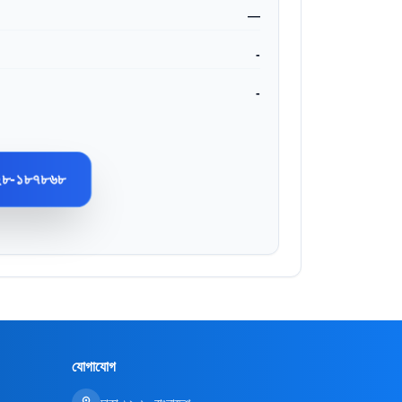
—
-
-
২৮-১৮৭৮৬৮
যোগাযোগ