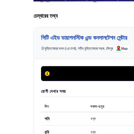
চেম্বারের তথ্য
সিটি এইড ডায়াগনস্টিক এন্ড কনসালটেশন সেন্টার
মুক্তিযোদ্ধা ভবন (২য় তলা), শহীদ মুক্তিযোদ্ধা সড়ক, চাঁদপুর
Map
রোগী দেখার সময়
দিন
সকাল-দুপুর
শনি
বন্ধ
রবি
বন্ধ