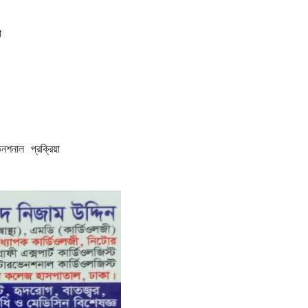
া  

  

েনশনাল প্রক্রিয়া  
