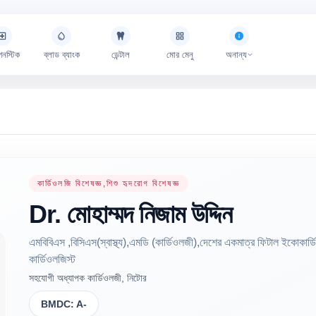
গনস্টিক
ব্লাড ব্যাংক
ডেন্টাল
মোর মেনু
অনান্য
কার্ডিওলজি বিশেষজ্ঞ,শিশু হৃদরোগ বিশেষজ্ঞ
Dr.
মোহাম্মদ নিজাম
উদ্দিন
এমবিবিএস ,বিসিএস(স্বাস্থ্য),এমডি (কার্ডিওলজী),দেশের একমাত্র ফিটাল ইকোকার্ডিওগ্
কার্ডিওলজিস্ট
সহযোগী অধ্যাপক কার্ডিওলজী, নিটোর
BMDC:
A-