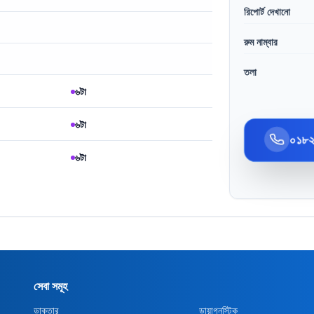
রিপোর্ট দেখানো
রুম নাম্বার
তলা
৬টা
৬টা
০১৮
৬টা
সেবা সমূহ
ডাক্তার
ডায়াগনস্টিক