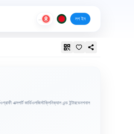
লগ ইন
...
রাফী এক্সপার্ট কার্ডিওলজিস্টক্লিনিক্যাল এন্ড ইন্টারভেনশনাল