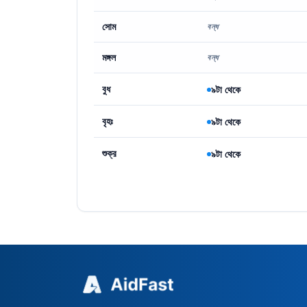
সোম
বন্ধ
মঙ্গল
বন্ধ
বুধ
৯টা থেকে
বৃহঃ
৯টা থেকে
শুক্র
৯টা থেকে