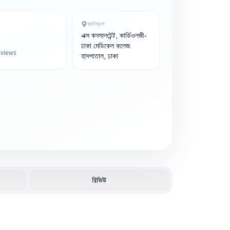
কর্মস্থল
এক্স কনসালটেন্ট, কার্ডিওলজী-
ঢাকা মেডিকেল কলেজ
views
হাসপাতাল, ঢাকা
রিভিউ