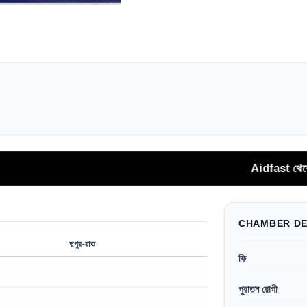
Aidfast থেকে সরাসরি ফোন
CHAMBER DE
দুপুর-রাত
ফি
পুরাতন রোগী