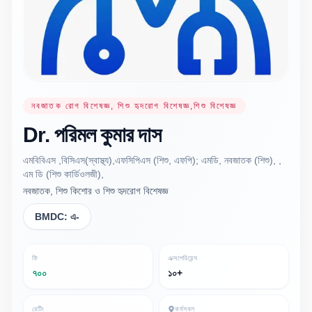
নবজাতক রোগ বিশেষজ্ঞ, শিশু হৃদরোগ বিশেষজ্ঞ,শিশু বিশেষজ্ঞ
Dr.
পরিমল কুমার
দাস
এমবিবিএস ,বিসিএস(স্বাস্থ্য),এফসিপিএস (শিশু, এফপি); এমডি, নবজাতক (শিশু), ,
এম ডি (শিশু কার্ডিওলজী),
নবজাতক, শিশু কিশোর ও শিশু হৃদরোগ বিশেষজ্ঞ
BMDC:
এ-
ফি
এক্সপেরিয়েন্স
৭০০
১০+
রেটিং
কর্মস্থল