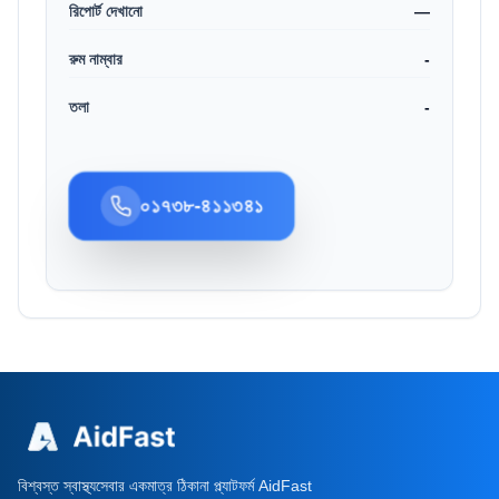
রিপোর্ট দেখানো
—
রুম নাম্বার
-
তলা
-
০১৭৩৮-৪১১৩৪১
বিশ্বস্ত স্বাস্থ্যসেবার একমাত্র ঠিকানা প্ল্যাটফর্ম AidFast