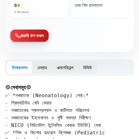
0
ঢাকা শিশু হাসপাতাল
0
Reviews
জরুরি কল করুন
ইনফরমেশন
চেম্বার
এক্সপেরিয়েন্স
রিভিউ
💠সেবাসমূহ💠
✅ *নবজাতক (Neonatology) সেবা:*  

- প্রিম্যাচিউর বেবি কেয়ার  

- নবজাতকের শ্বাসপ্রশ্বাস ও জটিলতা পরিচালনা  

- নবজাতকের ইনফেকশন ও পুষ্টি সমস্যা নিরীক্ষণ  

- NICU (নিউনেটাল ইন্টেনসিভ কেয়ার ইউনিট) সেবা

✅ *শিশু ও কিশোর হৃদরোগ বিশেষজ্ঞ (Pediatric 