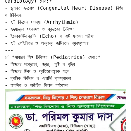
Cardiology) সেবা:*  

- জন্মগত হৃদরোগ (Congenital Heart Disease) নির্ণয় 
ও চিকিৎসা  

- হার্ট রিদমের সমস্যা (Arrhythmia)  

- হৃদযন্ত্রের সংক্রমণ ও প্রদাহের চিকিৎসা  

- ইকোকার্ডিওগ্রাফি (Echo) ও হার্ট ফাংশন পরীক্ষা  

- হার্ট ফেইলিওর ও অন্যান্য জটিলতার ব্যবস্থাপনা

---

✅ *সাধারণ শিশু চিকিৎসা (Pediatrics) সেবা:*  

- শিশুদের সংক্রমণ, জ্বর, পুষ্টি ও বৃদ্ধি  

- শিশুদের টিকা ও প্রতিরোধমূলক যত্ন  

- ক্রনিক ডিজিজ ও এলার্জি ব্যবস্থাপনা  

- মানসিক ও শারীরিক বিকাশ পর্যবেক্ষণ