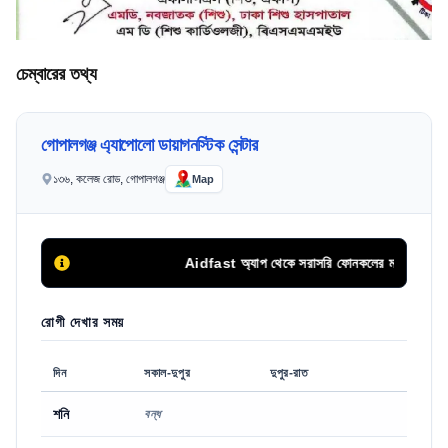
চেম্বারের তথ্য
গোপালগঞ্জ এ্যাপোলো ডায়াগনস্টিক সেন্টার
১৩৬, কলেজ রোড, গোপালগঞ্জ
Map
Aidfast অ্যাপ থেকে সরাসরি ফোনকলের মাধ্যমে অথবা অনল
রোগী দেখার সময়
দিন
সকাল-দুপুর
দুপুর-রাত
শনি
বন্ধ