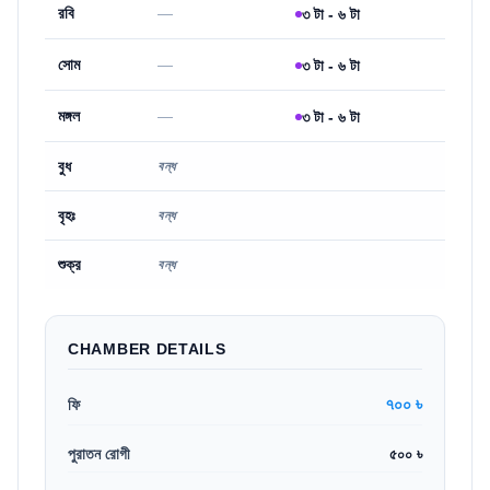
রবি
—
৩ টা - ৬ টা
সোম
—
৩ টা - ৬ টা
মঙ্গল
—
৩ টা - ৬ টা
বুধ
বন্ধ
বৃহঃ
বন্ধ
শুক্র
বন্ধ
CHAMBER DETAILS
৭০০ ৳
ফি
পুরাতন রোগী
৫০০ ৳