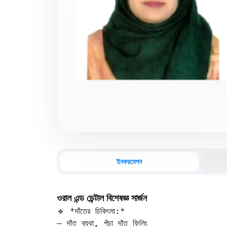
ইনফরমেশন
ওরাল এন্ড ডেন্টাল বিশেষজ্ঞ সার্জন
🔹 *দাঁতের চিকিৎসা:*  

– দাঁত ব্যথা, পঁচা দাঁত ফিলিং  
