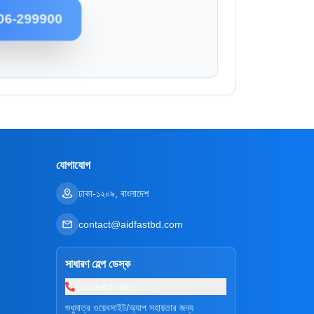
06-299900
যোগাযোগ
ঢাকা-১২০৯, বাংলাদেশ
contact@aidfastbd.com
সাধারণ হেল্প ডেস্ক
০১৭৩৮৫৪৮৬৬২
শুধুমাত্র ওয়েবসাইট/অ্যাপ সহায়তার জন্য