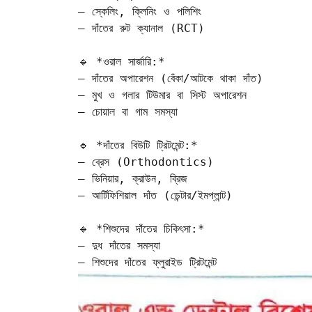
– স্কেলিং, ক্লিনিং ও পলিশিং  

– দাঁতের রুট ক্যানাল (RCT)

🔹 *ওরাল সার্জারি:*  

– দাঁতের অপারেশন (বেঁকা/আটকে থাকা দাঁত)  

– মুখ ও গলার টিউমার বা সিস্ট অপারেশন  

– চোয়াল বা গাম সমস্যা

🔹 *দাঁতের বিউটি ট্রিটমেন্ট:*  

– ব্রেস (Orthodontics)  

– ভিনিয়ার, ক্রাউন, ব্রিজ  

– আর্টিফিশিয়াল দাঁত (ডেন্টার/ইমপ্লান্ট)

🔹 *শিশুদের দাঁতের চিকিৎসা:*  

– দুধ দাঁতের সমস্যা  

– শিশুদের দাঁতের ফ্লুরাইড ট্রিটমেন্ট