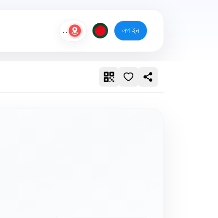
লগ ইন
...