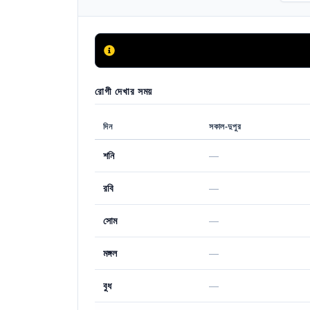
রোগী দেখার সময়
দিন
সকাল-দুপুর
শনি
—
রবি
—
সোম
—
মঙ্গল
—
বুধ
—