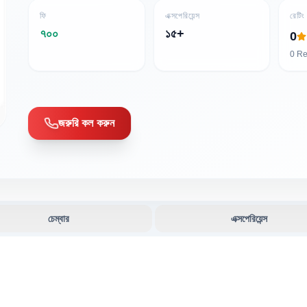
ফি
এক্সপেরিয়েন্স
রেটিং
৭০০
১৫+
0
0
Re
জরুরি কল করুন
চেম্বার
এক্সপেরিয়েন্স