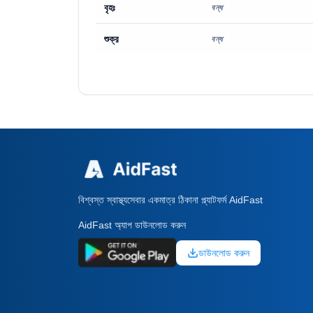
বৃহঃ
বন্ধ
শুক্র
বন্ধ
বিশ্বস্ত স্বাস্থ্যসেবার একমাত্র ঠিকানা প্ল্যাটফর্ম AidFast
AidFast অ্যাপ ডাউনলোড করুন
ডাউনলোড করুন