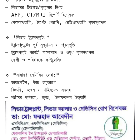
– লিভারের টিউমার/ক্যান্সার নির্ণয়  

– AFP, CT/MRI রিপোর্ট বিশ্লেষণ  

– কেমোথেরাপি, টার্গেট থেরাপি, রেডিওথেরাপি ব্যবস্থাপনা  

🔹 *লিভার ট্রান্সপ্লান্ট:*  

– ট্রান্সপ্লান্টের পূর্ব মূল্যায়ন ও প্রস্তুতি  

– ট্রান্সপ্লান্ট পরবর্তী ফলোআপ ও ওষুধ ব্যবস্থাপনা  

– রোগী ও পরিবারকে কাউন্সেলিং  

🔹 *সাধারণ মেডিসিন সেবা:*  

– ডায়াবেটিস, উচ্চ রক্তচাপ  

– কিডনি, হজম ও থাইরয়েড সমস্যা  

– শরীরের দুর্বলতা, জ্বর, ইনফেকশন ইত্যাদি