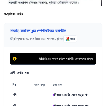
চেম্বারের তথ্য
খিদমাহ জেনারেল এন্ড স্পেশালাইজড হসপিটাল
ট্রাষ্ট সুপার মার্কেট, বাদশা মিয়ার বাজার, শাসনগাছা, কুমিল্লা
Map
Aidfast অ্যাপ থেকে সরাসরি ফোনকলের মাধ্যমে অথবা অনলাইন
রোগী দেখার সময়
দিন
সকাল-দুপুর
দুপুর-রাত
শনি
—
বিকাল ৪.৩০মি. থেকে সন্ধ্যা ৭টা
রবি
—
বিকাল ৪.৩০মি. থেকে সন্ধ্যা ৭টা