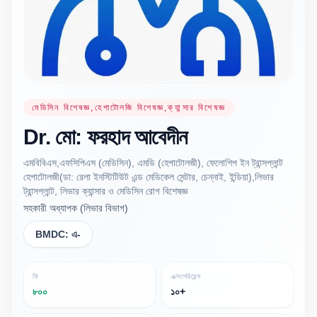
মেডিসিন বিশেষজ্ঞ,হেপাটোলজি বিশেষজ্ঞ,ক্যান্সার বিশেষজ্ঞ
Dr.
মো: ফরহাদ
আবেদীন
এমবিবিএস,এফসিপিএস (মেডিসিন), এমডি (হেপাটোলজী), ফেলোশিপ ইন ট্রান্সপ্লান্ট
হেপাটোলজী(ডা: রেলা ইনস্টিটিউট এন্ড মেডিকেল সেন্টার, চেন্নাই, ইন্ডিয়া),লিভার
ট্রান্সপ্লান্ট, লিভার ক্যান্সার ও মেডিসিন রোগ বিশেষজ্ঞ
সহকারী অধ্যাপক (লিভার বিভাগ)
BMDC:
এ-
ফি
এক্সপেরিয়েন্স
৮০০
১০+