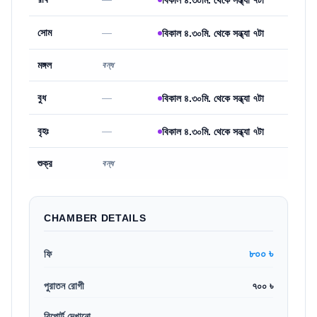
সোম
—
বিকাল ৪.৩০মি. থেকে সন্ধ্যা ৭টা
মঙ্গল
বন্ধ
বুধ
—
বিকাল ৪.৩০মি. থেকে সন্ধ্যা ৭টা
বৃহঃ
—
বিকাল ৪.৩০মি. থেকে সন্ধ্যা ৭টা
শুক্র
বন্ধ
CHAMBER DETAILS
৮০০ ৳
ফি
পুরাতন রোগী
৭০০ ৳
রিপোর্ট দেখানো
—