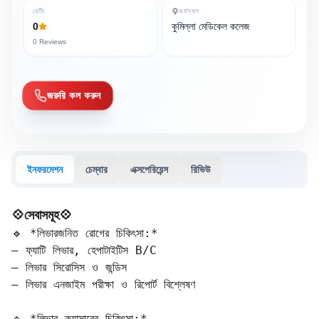
রেটিং
কর্মস্থল
0
কুমিল্লা মেডিকেল কলেজ
0
Reviews
জরুরি কল করুন
ইনফরমেশন
চেম্বার
এক্সপেরিয়েন্স
রিভিউ
💠সেবাসমূহ💠
🔹 *লিভারজনিত রোগের চিকিৎসা:*  

– ফ্যাটি লিভার, হেপাটাইটিস B/C  

– লিভার সিরোসিস ও জন্ডিস  

– লিভার এনজাইম পরীক্ষা ও রিপোর্ট বিশ্লেষণ  

🔹 *লিভার ক্যান্সারের চিকিৎসা:*  
