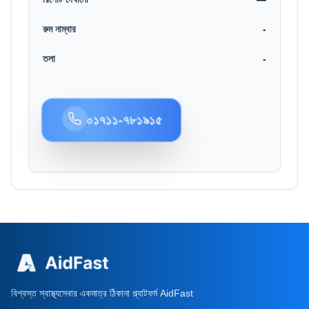
রুম নাম্বার
-
তলা
-
০১৭১১-৭৮১৯১৫
বিশ্বস্ত স্বাস্থ্যসেবার একমাত্র ঠিকানা প্ল্যাটফর্ম AidFast