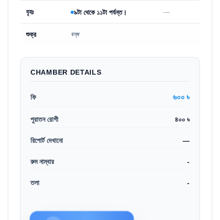
বৃহঃ
—
৯টা থেকে ১১টা পর্যন্ত।
শুক্র
বন্ধ
CHAMBER DETAILS
৬০০ ৳
ফি
পুরাতন রোগী
৪০০ ৳
রিপোর্ট দেখানো
—
রুম নাম্বার
-
তলা
-