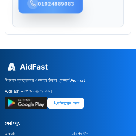
01924889083
বিশ্বস্ত স্বাস্থ্যসেবার একমাত্র ঠিকানা প্ল্যাটফর্ম AidFast
AidFast অ্যাপ ডাউনলোড করুন
ডাউনলোড করুন
সেবা সমূহ
ডাক্তার
ডায়াগনস্টিক