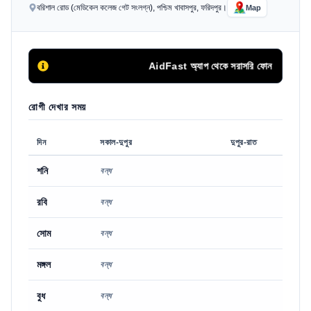
বরিশাল রোড (মেডিকেল কলেজ গেট সংলগ্ন), পশ্চিম খাবাসপুর, ফরিদপুর।
Map
AidFast অ্যাপ থেকে সরাসরি ফোন কলের মাধ্যমে 
রোগী দেখার সময়
দিন
সকাল-দুপুর
দুপুর-রাত
শনি
বন্ধ
রবি
বন্ধ
সোম
বন্ধ
মঙ্গল
বন্ধ
বুধ
বন্ধ