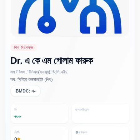
শিশু বিশেষজ্ঞ
Dr.
এ কে এম গোলাম
ফারুক
এমবিবিএস ,বিসিএস(স্বাস্থ্য),ডি.সি.এইচ
অব: সিনিয়র কনসালটেন্ট (শিশু)
BMDC:
এ-
ফি
এক্সপেরিয়েন্স
৬০০
রেটিং
কর্মস্থল
0