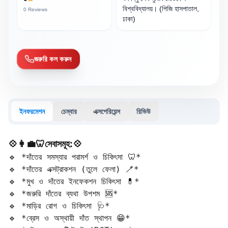
বিশ্ববিদ্যালয়। (পিজি হাসপাতাল,
0
Reviews
ঢাকা)
জরুরি কল করুন
ইনফরমেশন
চেম্বার
এক্সপেরিয়েন্স
রিভিউ
💠👩‍💼🦷সেবাসমূহ:💠
🔹 *দাঁতের সমস্যার পরামর্শ ও চিকিৎসা 🦷*  

🔹 *দাঁতের এক্সট্রাকশন (তুলে ফেলা) 🪥*  

🔹 *মুখ ও দাঁতের ইনফেকশন চিকিৎসা 💊*  

🔹 *জরুরি দাঁতের ব্যথা উপশম 🆘*  

🔹 *মাড়ির রোগ ও চিকিৎসা 🩺*  

🔹 *ব্রেস ও অস্থায়ী দাঁত স্থাপন 😁*  
