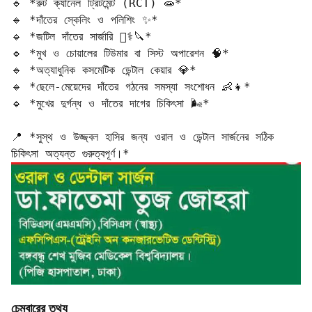
🔹 *রুট ক্যানেল ট্রিটমেন্ট (RCT) 🧫*  

🔹 *দাঁতের স্কেলিং ও পলিশিং ✨*  

🔹 *জটিল দাঁতের সার্জারি 🧑‍⚕️🔪*  

🔹 *মুখ ও চোয়ালের টিউমার বা সিস্ট অপারেশন 🧠*  

🔹 *অত্যাধুনিক কসমেটিক ডেন্টাল কেয়ার 💎*  

🔹 *ছেলে-মেয়েদের দাঁতের গঠনের সমস্যা সংশোধন 👶👧*  

🔹 *মুখের দুর্গন্ধ ও দাঁতের দাগের চিকিৎসা 🌬️*

📍 *সুস্থ ও উজ্জ্বল হাসির জন্য ওরাল ও ডেন্টাল সার্জনের সঠিক 
চিকিৎসা অত্যন্ত গুরুত্বপূর্ণ।*
চেম্বারের তথ্য