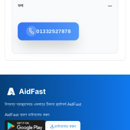
তলা
—
01332527878
বিশ্বস্ত স্বাস্থ্যসেবার একমাত্র ঠিকানা প্ল্যাটফর্ম AidFast
AidFast অ্যাপ ডাউনলোড করুন
ডাউনলোড করুন