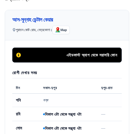
আস-সুন্নাহ ডেন্টাল কেয়ার
পুরাতন কোট রোড, নেত্রকোণা।
Map
এইডফাস্ট অ্যাপ থেকে সরাসরি ফোন কলের মাধ্যমে 
রোগী দেখার সময়
দিন
সকাল-দুপুর
দুপুর-রাত
শনি
বন্ধ
রবি
—
বিকাল ৩টা থেকে সন্ধ্যা ৭টা
সোম
—
বিকাল ৩টা থেকে সন্ধ্যা ৭টা