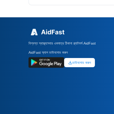
বিশ্বস্ত স্বাস্থ্যসেবার একমাত্র ঠিকানা প্ল্যাটফর্ম AidFast
AidFast অ্যাপ ডাউনলোড করুন
ডাউনলোড করুন