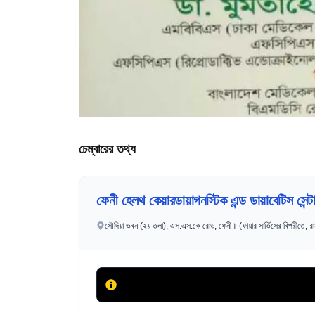
চেম্বারের তথ্য
ফেনী হেলথ কেয়ারডায়াগনস্টিক এন্ড ডায়াবেটিস সেন্ট
সৌদিয়া ভবন (২য় তলা), এস.এস.কে রোড, ফেনী। (ফায়ার সার্ভিসের বিপরীতে, রাম