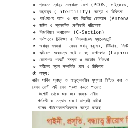
🔹 প্রজনন স্বাস্থ্য সংক্রান্ত রোগ (PCOS, ফাইব্রয়েড, 
🔹 বন্ধ্যাত্ব (Infertility) সমস্যা ও চিকিৎসা 
🔹 গর্ভধারণের আগে ও পরে নিয়মিত চেকআপ (An
🔹 জটিল ও স্বাভাবিক ডেলিভারি পরিচালনা  

🔹 সিজারিয়ান অপারেশন (C-Section)  

🔹 গর্ভপাতের চিকিৎসা বা মিসক্যারেজ ম্যানেজমেন্ট  

🔹 জরায়ুর সমস্যা – যেমন জরায়ু ক্যান্সার, টিউমার, সিস্ট
🔹 স্ত্রীরোগ সংক্রান্ত ছোট ও বড় অপারেশন (La
🔹 মেনোপজ পরবর্তী সমস্যা ও হরমোন চিকিৎসা  

🔹 নারীদের স্তন সম্পর্কিত রোগ ও চিকিৎসা  

🎯 লক্ষ্য:

নারীর সার্বিক স্বাস্থ্য ও মাতৃত্বকালীন সুস্থতা নিশ্চিত কর
যেসব রোগী এই সেবা গ্রহণ করতে পারেন:

- কিশোরী থেকে শুরু করে বয়স্কা নারীরা  

- গর্ভবতী ও সন্তান ধারণে আগ্রহী নারীরা  

- যাদের গাইনোকলোজিক্যাল সমস্যা রয়েছে