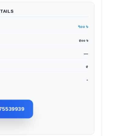
TAILS
৭০০ ৳
৫০০ ৳
—
৫
-
75539939