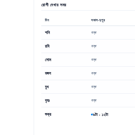
রোগী দেখার সময়
দিন
সকাল-দুপুর
শনি
বন্ধ
রবি
বন্ধ
সোম
বন্ধ
মঙ্গল
বন্ধ
বুধ
বন্ধ
বৃহঃ
বন্ধ
শুক্র
৯টা - ১২টা