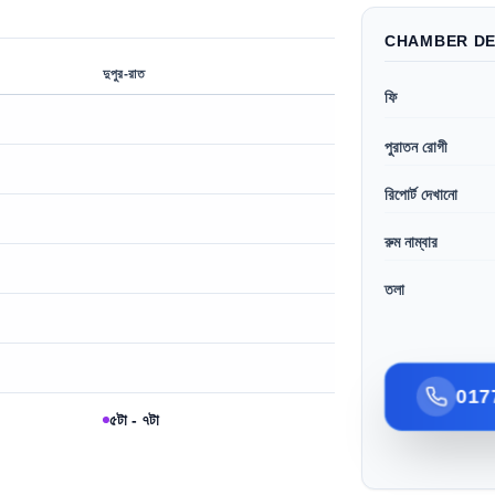
CHAMBER DE
দুপুর-রাত
ফি
পুরাতন রোগী
রিপোর্ট দেখানো
রুম নাম্বার
তলা
017
৫টা - ৭টা