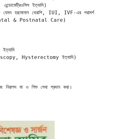
এন্ডোমেট্রিওসিস ইত্যাদি)  

– যেমন হরমোনাল থেরাপি, IUI, IVF-এর পরামর্শ  

tenatal & Postnatal Care)  

 ইত্যাদি  

paroscopy, Hysterectomy ইত্যাদি)  

া এবং নিরাপদ মা ও শিশু সেবা প্রদান করা।
