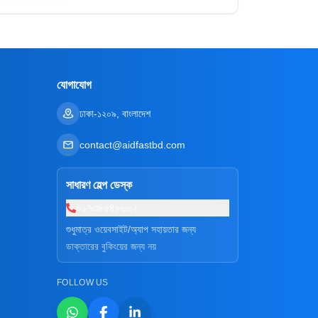
যোগাযোগ
ঢাকা-১২০৯, বাংলাদেশ
contact@aidfastbd.com
সাধারণ হেল্প ডেস্ক
০১৭৩৮৫৪৮৬৬২
শুধুমাত্র ওয়েবসাইট/অ্যাপ সহায়তার জন্য
ডাক্তারের বুকিংয়ের জন্য নয়
FOLLOW US