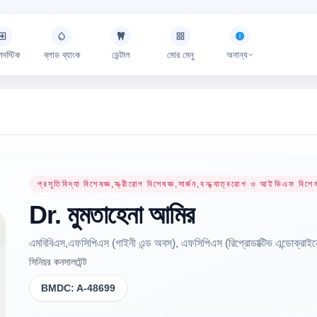
গনস্টিক
ব্লাড ব্যাংক
ডেন্টাল
মোর মেনু
অনান্য
প্রসূতিবিদ্যা বিশেষজ্ঞ,স্ত্রীরোগ বিশেষজ্ঞ,সার্জন,বন্ধ্যাত্বরোগ ও আইভিএফ বিশেষ
Dr.
মুমতাহেনা
আমির
এমবিবিএস,এফসিপিএস (গাইনী এন্ড অবস্), এফসিপিএস (রিপ্রোডাক্টিভ এন্ডোক্রাইনো
সিনিয়র কনসালটেন্ট
BMDC:
A-48699