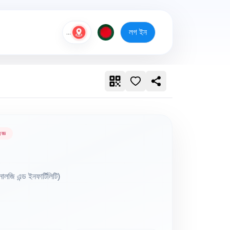
লগ ইন
...
জ্ঞ
লজি এন্ড ইনফার্টিলিটি)