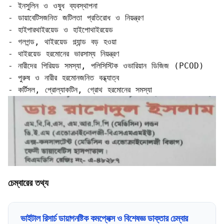
- ইনসুলিন ও ওষুধ ব্যবস্থাপনা  

- ডায়াবেটিসজনিত জটিলতা প্রতিরোধ ও নিয়ন্ত্রণ

- হাইপারথাইরয়েড ও হাইপোথাইরয়েড  

- গলগন্ড, থাইরয়েড গ্ল্যান্ড বড় হওয়া  

- থাইরয়েড হরমোনের ভারসাম্য নিয়ন্ত্রণ

- নারীদের পিরিয়ড সমস্যা, পলিসিস্টিক ওভারিয়ান ডিজিজ (PCOD)  

- পুরুষ ও নারীর হরমোনজনিত বন্ধ্যাত্ব  

- কর্টিসল, প্রোল্যাকটিন, গ্রোথ হরমোনের সমস্যা
চেম্বারের তথ্য
ভাইটাল রিসার্চ ডায়াগনষ্টিক কমপ্লেক্স ও বিশেষজ্ঞ ডাক্তার চেম্বার