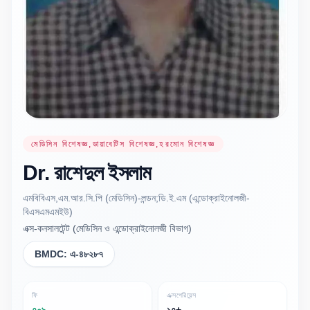
মেডিসিন বিশেষজ্ঞ,ডায়াবেটিস বিশেষজ্ঞ,হরমোন বিশেষজ্ঞ
Dr.
রাশেদুল
ইসলাম
এমবিবিএস,এম.আর.সি.পি (মেডিসিন)-লন্ডন;ডি.ই.এম (এন্ডোক্রাইনোলজী-
বিএসএমএমইউ)
এক্স-কনসালটেন্ট (মেডিসিন ও এন্ডোক্রাইনোলজী বিভাগ)
BMDC:
এ-৪৮২৮৭
ফি
এক্সপেরিয়েন্স
৭০৯
১৭+