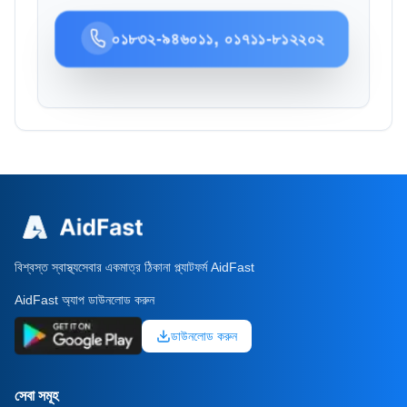
০১৮৩২-৯৪৬০১১, ০১৭১১-৮১২২০২
বিশ্বস্ত স্বাস্থ্যসেবার একমাত্র ঠিকানা প্ল্যাটফর্ম AidFast
AidFast অ্যাপ ডাউনলোড করুন
ডাউনলোড করুন
সেবা সমূহ