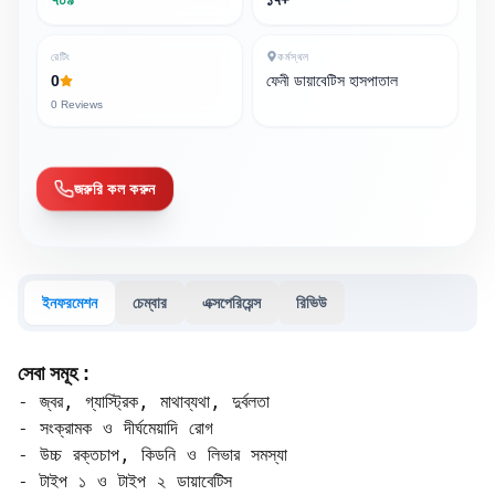
রেটিং
কর্মস্থল
0
ফেনী ডায়াবেটিস হাসপাতাল
0
Reviews
জরুরি কল করুন
ইনফরমেশন
চেম্বার
এক্সপেরিয়েন্স
রিভিউ
সেবা সমূহ :
- জ্বর, গ্যাস্ট্রিক, মাথাব্যথা, দুর্বলতা  

- সংক্রামক ও দীর্ঘমেয়াদি রোগ  

- উচ্চ রক্তচাপ, কিডনি ও লিভার সমস্যা

- টাইপ ১ ও টাইপ ২ ডায়াবেটিস  
