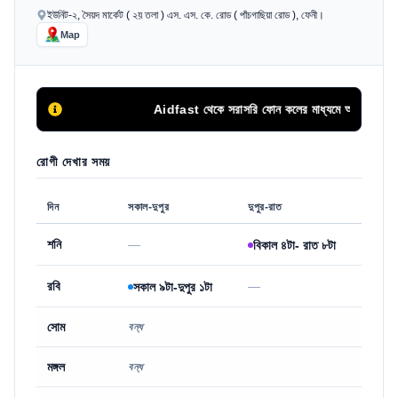
ইউনিট-২, সৈয়দ মার্কেট ( ২য় তলা ) এস. এস. কে. রোড ( পাঁচগাছিয়া রোড ), ফেনী।
Map
Aidfast থেকে সরাসরি ফোন কলের মাধ্যমে অথবা এপয়েন্টমেন্ট 
রোগী দেখার সময়
দিন
সকাল-দুপুর
দুপুর-রাত
শনি
—
বিকাল ৪টা- রাত ৮টা
রবি
—
সকাল ৯টা-দুপুর ১টা
সোম
বন্ধ
মঙ্গল
বন্ধ