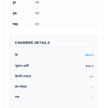
বুধ
বন্ধ
বৃহঃ
বন্ধ
শুক্র
বন্ধ
CHAMBER DETAILS
৭০০ ৳
ফি
পুরাতন রোগী
৫০০ ৳
রিপোর্ট দেখানো
—
রুম নাম্বার
-
তলা
-