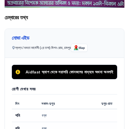
চেম্বারের তথ্য
নোভা এইড
স্বপ্ন / মমতা ফার্মেসী (২য় তলা) মিশন রোড, চাদপুর
Map
Aidfast অ্যাপ থেকে সরাসরি ফোনকলের মাধ্যমে অথবা অনলাইনে অগ্রিম সিরিয়
রোগী দেখার সময়
দিন
সকাল-দুপুর
দুপুর-রাত
শনি
বন্ধ
রবি
বন্ধ