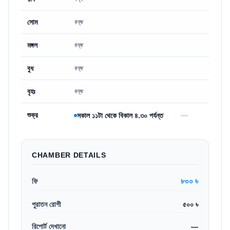
সোম
বন্ধ
মঙ্গল
বন্ধ
বুধ
বন্ধ
বৃহঃ
বন্ধ
শুক্র
—
সকাল ১১টা থেকে বিকাল ৪.৩০ পর্যন্ত
CHAMBER DETAILS
৮০০ ৳
ফি
পুরাতন রোগী
৫০০ ৳
রিপোর্ট দেখানো
—