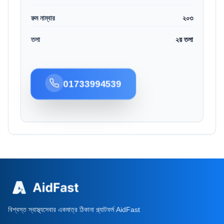
রুম নাম্বার
২০৩
তলা
২য় তলা
01733994539
বিশ্বস্ত স্বাস্থ্যসেবার একমাত্র ঠিকানা প্ল্যাটফর্ম AidFast