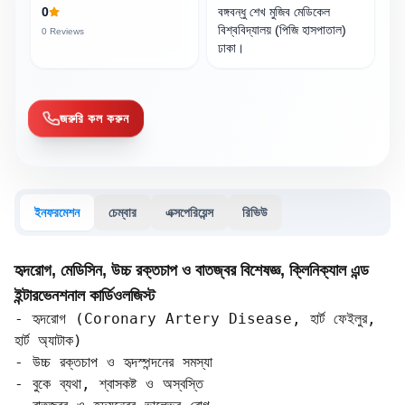
0
বঙ্গবন্ধু শেখ মুজিব মেডিকেল
বিশ্ববিদ্যালয় (পিজি হাসপাতাল)
0
Reviews
ঢাকা।
জরুরি কল করুন
ইনফরমেশন
চেম্বার
এক্সপেরিয়েন্স
রিভিউ
হৃদরোগ, মেডিসিন, উচ্চ রক্তচাপ ও বাতজ্বর বিশেষজ্ঞ, ক্লিনিক্যাল এন্ড
ইন্টারভেনশনাল কার্ডিওলজিস্ট
- হৃদরোগ (Coronary Artery Disease, হার্ট ফেইলুর, 
হার্ট অ্যাটাক)  

- উচ্চ রক্তচাপ ও হৃদস্পন্দনের সমস্যা  

- বুকে ব্যথা, শ্বাসকষ্ট ও অস্বস্তি  
