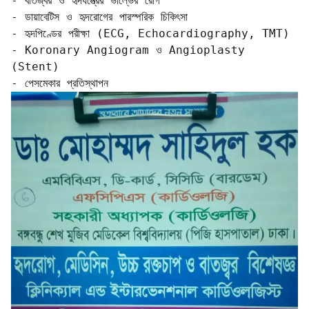
- বাতজ্বর ও হৃদযন্ত্রের ভাল্ভের রোগ  

- ডায়াবেটিস ও হৃদরোগের পারস্পরিক চিকিৎসা  

- হৃদপিণ্ডের পরীক্ষা (ECG, Echocardiography, TMT)  

- Koronary Angiogram ও Angioplasty 
(Stent)  

- পেসমেকার প্রতিস্থাপন