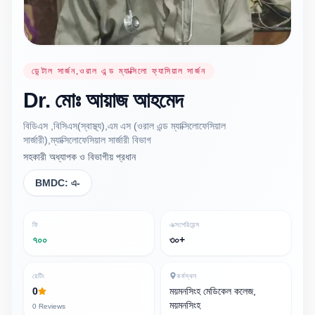
ডেন্টাল সার্জন,ওরাল এন্ড ম্যাক্সিলো ফ্যাসিয়াল সার্জন
Dr.
মোঃ আয়াজ
আহমেদ
বিডিএস ,বিসিএস(স্বাস্থ্য),এম এস (ওরাল এন্ড ম্যাক্সিলোফেসিয়াল
সার্জারী),ম্যাক্সিলোফেসিয়াল সার্জারী বিভাগ
সহকারী অধ্যাপক ও বিভাগীয় প্রধান
BMDC:
এ-
ফি
এক্সপেরিয়েন্স
৭০০
৩০+
রেটিং
কর্মস্থল
0
ময়মনসিংহ মেডিকেল কলেজ,
ময়মনসিংহ
0
Reviews