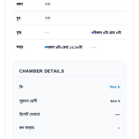
মঙ্গল
বন্ধ
বুধ
বন্ধ
বৃহঃ
—
বিকাল ৫টা-রাত ৮টা
শুক্র
—
সকাল ৯টা-বেলা ১২:৩০টা
CHAMBER DETAILS
৭০০ ৳
ফি
পুরাতন রোগী
৬০০ ৳
রিপোর্ট দেখানো
—
রুম নাম্বার
-