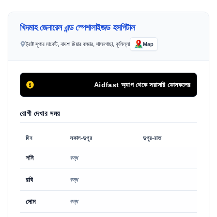
খিদমাহ জেনারেল এন্ড স্পেশালাইজড হসপিটাল
ট্রাষ্ট সুপার মার্কেট, বাদশা মিয়ার বাজার, শাসনগাছা, কুমিল্লা
Map
Aidfast অ্যাপ থেকে সরাসরি ফোনকলের মাধ্যমে অথবা অ
রোগী দেখার সময়
দিন
সকাল-দুপুর
দুপুর-রাত
শনি
বন্ধ
রবি
বন্ধ
সোম
বন্ধ