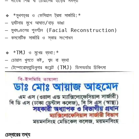
– দাঁতের শিরা বা চোয়ালের হাড়ের সমস্যা

🔹 *মুখগহ্বর ও ফেসিয়াল ট্রমা সার্জারি:*  

– দুর্ঘটনায় মুখে আঘাত/হাড় ভাঙা  

– মুখমণ্ডলের পুনর্গঠন (Facial Reconstruction)  

– কসমেটিক সার্জারি ও স্কার সংশোধন

🔹 *TMJ ও মুখের ব্যথা:*  

– চোয়াল খুলতে কষ্ট, শব্দ বা ব্যথা  

– টেম্পোরোম্যান্ডিবুলার জয়েন্ট (TMJ) ডিসঅর্ডার চিকিৎসা
চেম্বারের তথ্য