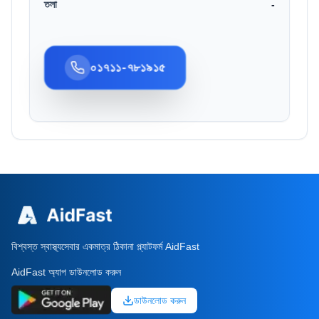
তলা
-
০১৭১১-৭৮১৯১৫
বিশ্বস্ত স্বাস্থ্যসেবার একমাত্র ঠিকানা প্ল্যাটফর্ম AidFast
AidFast অ্যাপ ডাউনলোড করুন
ডাউনলোড করুন