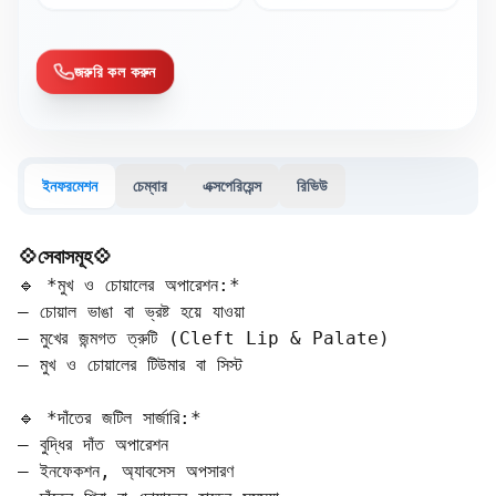
জরুরি কল করুন
ইনফরমেশন
চেম্বার
এক্সপেরিয়েন্স
রিভিউ
💠সেবাসমূহ💠
🔹 *মুখ ও চোয়ালের অপারেশন:*  

– চোয়াল ভাঙা বা ভ্রষ্ট হয়ে যাওয়া  

– মুখের জন্মগত ত্রুটি (Cleft Lip & Palate)  

– মুখ ও চোয়ালের টিউমার বা সিস্ট

🔹 *দাঁতের জটিল সার্জারি:*  

– বুদ্ধির দাঁত অপারেশন  

– ইনফেকশন, অ্যাবসেস অপসারণ  
