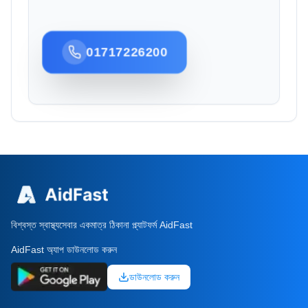
01717226200
বিশ্বস্ত স্বাস্থ্যসেবার একমাত্র ঠিকানা প্ল্যাটফর্ম AidFast
AidFast অ্যাপ ডাউনলোড করুন
ডাউনলোড করুন