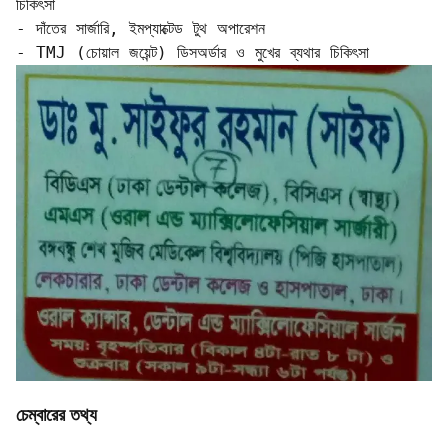
চিকিৎসা  

- দাঁতের সার্জারি, ইমপ্যাক্টেড টুথ অপারেশন  

- TMJ (চোয়াল জয়েন্ট) ডিসঅর্ডার ও মুখের ব্যথার চিকিৎসা
চেম্বারের তথ্য