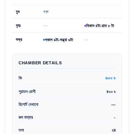
বুধ
বন্ধ
বৃহঃ
—
বিকাল ৪টা-রাত ৮ টা
শুক্র
—
সকাল ৯টা-সন্ধ্যা ৬টা
CHAMBER DETAILS
৬০০ ৳
ফি
পুরাতন রোগী
৪০০ ৳
রিপোর্ট দেখানো
—
রুম নাম্বার
-
তলা
২য়