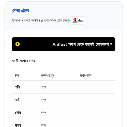
নোভা এইড
স্বপ্ন / মমতা ফার্মেসী (২য় তলা) মিশন রোড, চাদপুর
Map
Aidfast অ্যাপ থেকে সরাসরি ফোনকলের মাধ্যমে অথবা অনল
রোগী দেখার সময়
দিন
সকাল-দুপুর
দুপুর-রাত
শনি
বন্ধ
রবি
বন্ধ
সোম
বন্ধ
মঙ্গল
বন্ধ