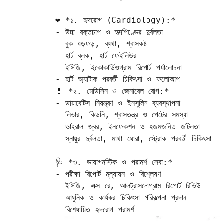
❤️ *১. হৃদরোগ (Cardiology):*

- উচ্চ রক্তচাপ ও হৃদপিণ্ডের দুর্বলতা  

- বুক ধড়ফড়, ব্যথা, শ্বাসকষ্ট  

- হার্ট ব্লক, হার্ট ফেইলিউর  

- ইসিজি, ইকোকার্ডিওগ্রাম রিপোর্ট পর্যালোচনা  

- হার্ট অ্যাটাক পরবর্তী চিকিৎসা ও ফলোআপ

💊 *২. মেডিসিন ও জেনারেল রোগ:*

- ডায়াবেটিস নিয়ন্ত্রণ ও ইনসুলিন ব্যবস্থাপনা  

- লিভার, কিডনি, শ্বাসতন্ত্র ও পেটের সমস্যা  

- ভাইরাল জ্বর, ইনফেকশন ও হজমজনিত জটিলতা  

- স্নায়ুর দুর্বলতা, মাথা ঘোরা, স্ট্রোক পরবর্তী চিকিৎসা

🩺 *৩. ডায়াগনস্টিক ও পরামর্শ সেবা:*

- পরীক্ষা রিপোর্ট মূল্যায়ন ও বিশ্লেষণ  

- ইসিজি, এক্স-রে, আলট্রাসনোগ্রাম রিপোর্ট রিভিউ  

- আধুনিক ও কার্যকর চিকিৎসা পরিকল্পনা প্রদান  

- বিশেষায়িত হৃদরোগ পরামর্শ