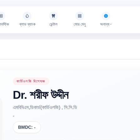
গনস্টিক
ব্লাড ব্যাংক
ডেন্টাল
মোর মেনু
অনান্য
কার্ডিওলজি বিশেষজ্ঞ
Dr.
শরীফ
উদ্দীন
এমবিবিএস,ডিকার্ড(কার্ডিওলজি) , সি.সি.ডি
-
BMDC:
-