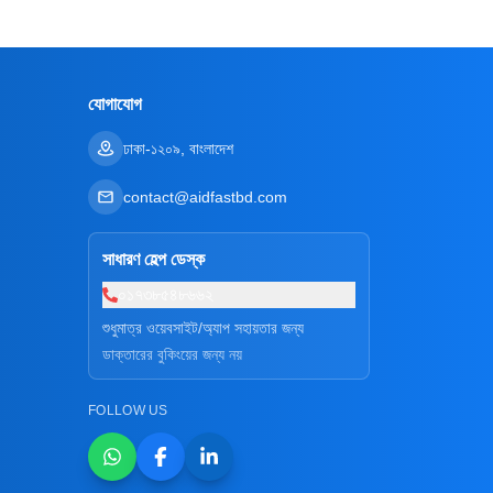
যোগাযোগ
ঢাকা-১২০৯, বাংলাদেশ
contact@aidfastbd.com
সাধারণ হেল্প ডেস্ক
০১৭৩৮৫৪৮৬৬২
শুধুমাত্র ওয়েবসাইট/অ্যাপ সহায়তার জন্য
ডাক্তারের বুকিংয়ের জন্য নয়
FOLLOW US