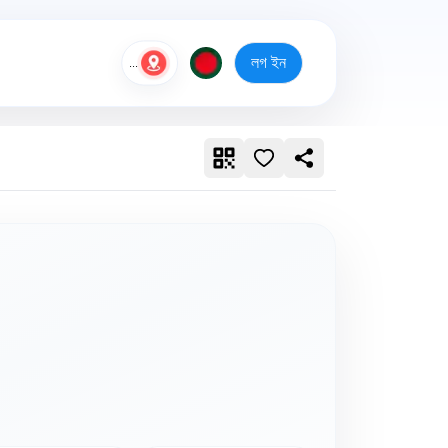
লগ ইন
...