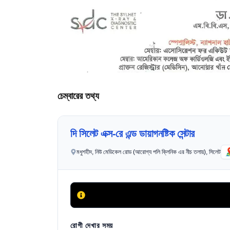
চেম্বারের তথ্য
দি সিলেট এক্স-রে এন্ড ডায়াগনষ্টিক সেন্টার
মধুশহীদ, নিউ মেডিকেল রোড (আরোগ্য পলি ক্লিনিক এর নীচ তলায়), সিলেট
রোগী দেখার সময়