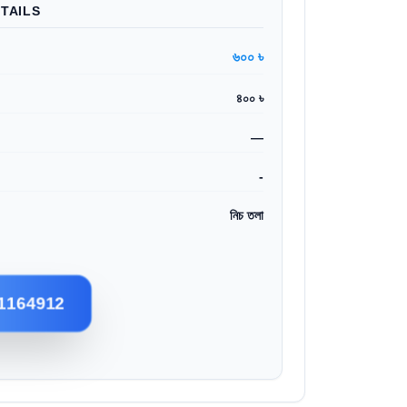
TAILS
৬০০ ৳
৪০০ ৳
—
-
নিচ তলা
1164912