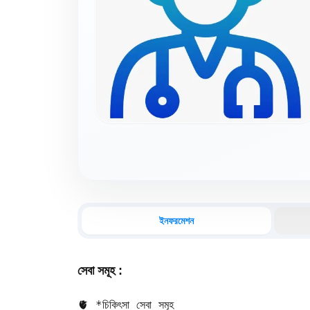
ইনফরমেশন
সেবা সমূহ :
🫀 *চিকিৎসা সেবা সমূহ 
