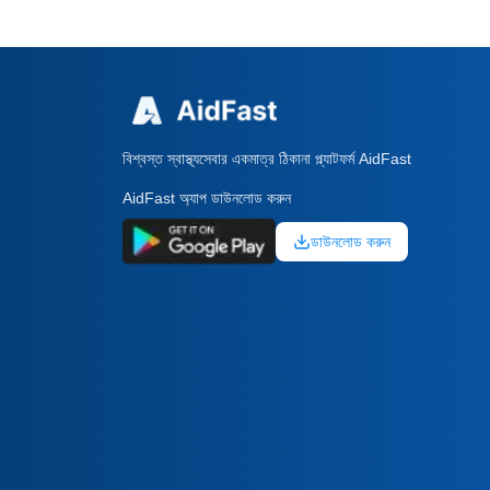
বিশ্বস্ত স্বাস্থ্যসেবার একমাত্র ঠিকানা প্ল্যাটফর্ম AidFast
AidFast অ্যাপ ডাউনলোড করুন
ডাউনলোড করুন