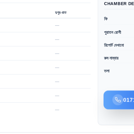
CHAMBER DE
দুপুর-রাত
ফি
—
পুরাতন রোগী
—
রিপোর্ট দেখানো
—
রুম নাম্বার
—
তলা
—
—
017
—