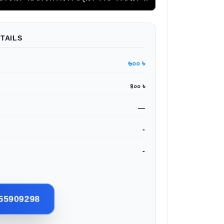
TAILS
৬০০ ৳
৪০০ ৳
—
-
-
55909298