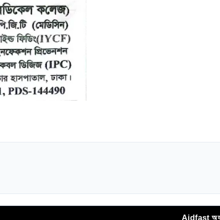
Aidfast অ্যাপ থেকে সরা