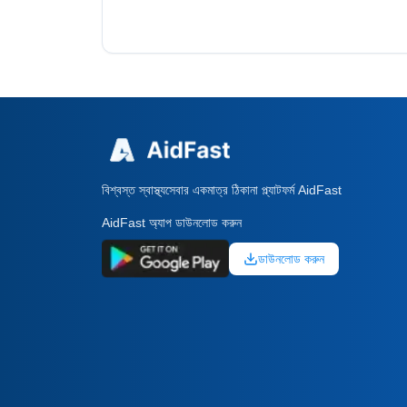
বিশ্বস্ত স্বাস্থ্যসেবার একমাত্র ঠিকানা প্ল্যাটফর্ম AidFast
AidFast অ্যাপ ডাউনলোড করুন
ডাউনলোড করুন