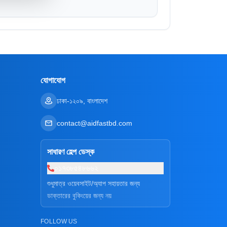
যোগাযোগ
ঢাকা-১২০৯, বাংলাদেশ
contact@aidfastbd.com
সাধারণ হেল্প ডেস্ক
০১৭৩৮৫৪৮৬৬২
শুধুমাত্র ওয়েবসাইট/অ্যাপ সহায়তার জন্য
ডাক্তারের বুকিংয়ের জন্য নয়
FOLLOW US