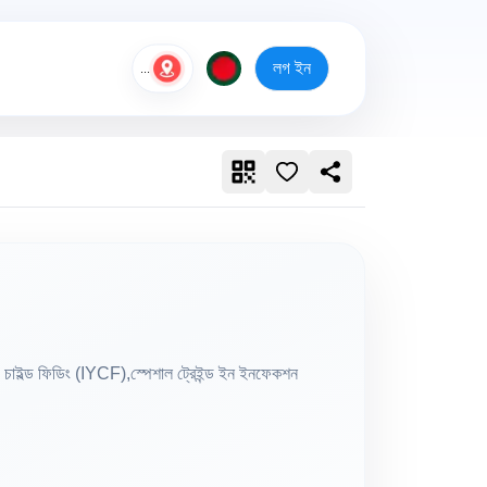
লগ ইন
...
 ইয়ং চাইল্ড ফিডিং (IYCF),স্পেশাল ট্রেইন্ড ইন ইনফেকশন