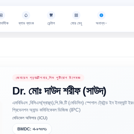
গনস্টিক
ব্লাড ব্যাংক
ডেন্টাল
মোর মেনু
অনান্য
জেনারেল প্র‍্যাক্টিশনার,শিশু পুষ্টিরোগ বিশেষজ্ঞ
Dr.
মোঃ দাউদ শরীফ
(সাউদ)
এমবিবিএস ,বিসিএস(স্বাস্থ্য),পি.জি.টি (মেডিসিন) স্পেশাল ট্রেইন্ড ইন ইনফ্যান্ট
প্রিভেনশন অ্যান্ড কমিনিকেবল ডিজিজ (IPC)
মেডিকেল অফিসার (ICU)
BMDC:
এ-৮৭৩৭১