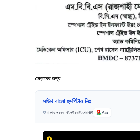
চেম্বারের তথ্য
সাউথ বাংলা হসপিটাল লিঃ
হাসপাতাল রোড মাইজদী কোর্ট, নোয়াখালী
Map