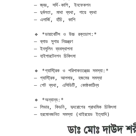
– জ্বর, সর্দি-কাশি, ইনফেকশন  

– দুর্বলতা, মাথা ব্যথা, গায়ে ব্যথা  

– এলার্জি, হাঁচি, কাশি

🔹 *ডায়াবেটিস ও উচ্চ রক্তচাপ:*  

– ব্লাড সুগার নিয়ন্ত্রণ  

– ইনসুলিন ব্যবস্থাপনা  

– হাইপারটেনশন চিকিৎসা

🔹 *গ্যাস্ট্রিক ও পরিপাকতন্ত্রের সমস্যা:*  

– গ্যাস্ট্রিক, আলসার, হজমের সমস্যা  

– পেট ব্যথা, এসিডিটি, কোষ্ঠকাঠিন্য

🔹 *অন্যান্য:*  

– লিভার, কিডনি, হৃদরোগের প্রাথমিক চিকিৎসা  

– হরমোনজনিত সমস্যা (থাইরয়েড ইত্যাদি)