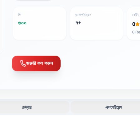
ফি
এক্সপেরিয়েন্স
রেটিং
৬০০
৭+
0
0
Re
জরুরি কল করুন
চেম্বার
এক্সপেরিয়েন্স