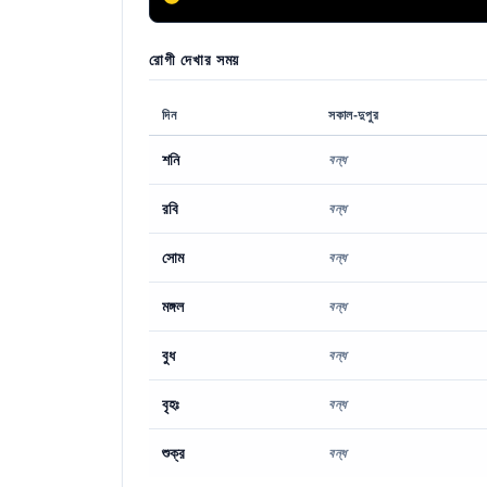
রোগী দেখার সময়
দিন
সকাল-দুপুর
শনি
বন্ধ
রবি
বন্ধ
সোম
বন্ধ
মঙ্গল
বন্ধ
বুধ
বন্ধ
বৃহঃ
বন্ধ
শুক্র
বন্ধ