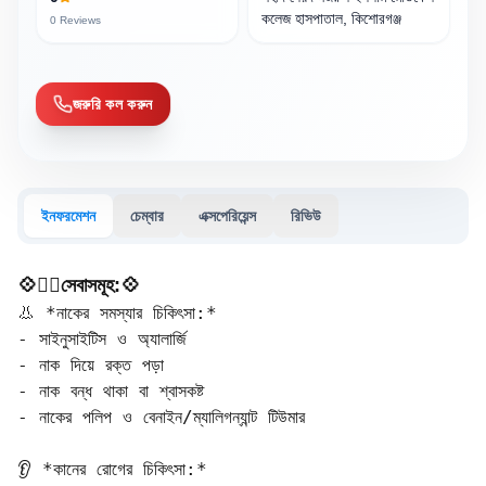
কলেজ হাসপাতাল, কিশোরগঞ্জ
0
Reviews
জরুরি কল করুন
ইনফরমেশন
চেম্বার
এক্সপেরিয়েন্স
রিভিউ
💠🧑‍⚕️সেবাসমূহ:💠
👃 *নাকের সমস্যার চিকিৎসা:*  

- সাইনুসাইটিস ও অ্যালার্জি  

- নাক দিয়ে রক্ত পড়া  

- নাক বন্ধ থাকা বা শ্বাসকষ্ট  

- নাকের পলিপ ও বেনাইন/ম্যালিগন্যান্ট টিউমার  

👂 *কানের রোগের চিকিৎসা:*  
