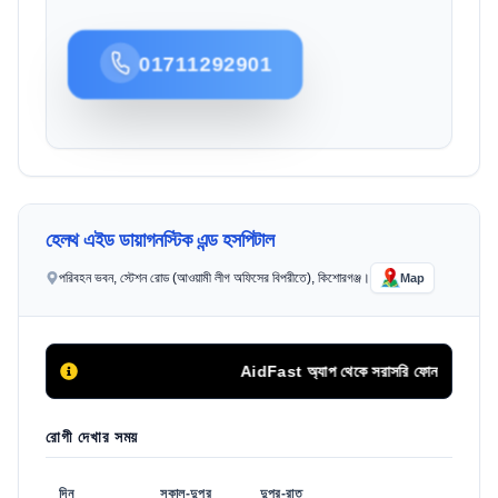
01711292901
হেলথ এইড ডায়াগনস্টিক এন্ড হসপিটাল
পরিবহন ভবন, স্টেশন রোড (আওয়ামী লীগ অফিসের বিপরীতে), কিশোরগঞ্জ।
Map
AidFast অ্যাপ থেকে সরাসরি ফোন কলের মাধ্যমে 
রোগী দেখার সময়
দিন
সকাল-দুপুর
দুপুর-রাত