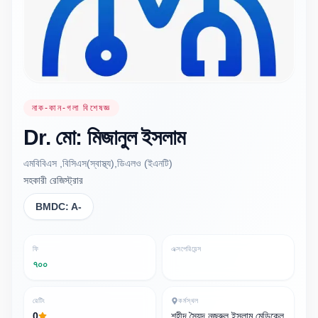
নাক-কান-গলা বিশেষজ্ঞ
Dr.
মো: মিজানুল
ইসলাম
এমবিবিএস ,বিসিএস(স্বাস্থ্য),ডিএলও (ইএনটি)
সহকারী রেজিস্ট্রার
BMDC:
A-
ফি
এক্সপেরিয়েন্স
৭০০
রেটিং
কর্মস্থল
0
শহীদ সৈয়দ নজরুল ইসলাম মেডিকেল