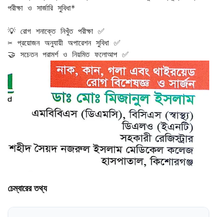
পরীক্ষা ও সার্জারি সুবিধা*  

💡 রোগ শনাক্তে নিখুঁত পরীক্ষা ✅  

✂️ প্রয়োজন অনুযায়ী অপারেশন সুবিধা ✅  

🤝 সচেতন পরামর্শ ও নিয়মিত ফলোআপ ✅
চেম্বারের তথ্য