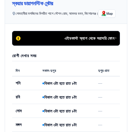
স্কয়ার ডায়াগনস্টিক সেন্টার
সোবহানীয়া মসজিদের বিপরীত পাশে স্টেশন রোড, আকবর ভবন, কিশোরগঞ্জ।
Map
এইডফাস্ট অ্যাপ থেকে সরাসরি ফোন কলের মাধ্যমে সি
রোগী দেখার সময়
দিন
সকাল-দুপুর
দুপুর-রাত
শনি
—
বিকাল ৩টা হতে রাত ৮টা
রবি
—
বিকাল ৩টা হতে রাত ৮টা
সোম
—
বিকাল ৩টা হতে রাত ৮টা
মঙ্গল
—
বিকাল ৩টা হতে রাত ৮টা