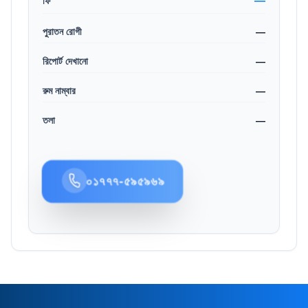
—
ফি
পুরাতন রোগী
—
রিপোর্ট দেখানো
—
রুম নাম্বার
—
তলা
—
০১৭৭৭-৫৯৫৯৬৯