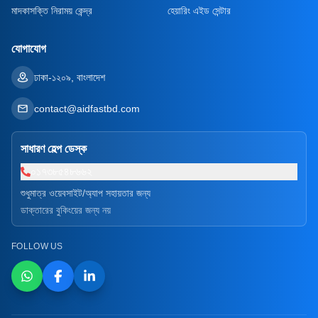
মাদকাসক্তি নিরাময় কেন্দ্র
হেয়ারিং এইড সেন্টার
যোগাযোগ
ঢাকা-১২০৯, বাংলাদেশ
contact@aidfastbd.com
সাধারণ হেল্প ডেস্ক
০১৭৩৮৫৪৮৬৬২
শুধুমাত্র ওয়েবসাইট/অ্যাপ সহায়তার জন্য
ডাক্তারের বুকিংয়ের জন্য নয়
FOLLOW US