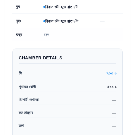
বুধ
—
বিকাল ৩টা হতে রাত ৮টা
বৃহঃ
—
বিকাল ৩টা হতে রাত ৮টা
শুক্র
বন্ধ
CHAMBER DETAILS
৭০০ ৳
ফি
পুরাতন রোগী
৫০০ ৳
রিপোর্ট দেখানো
—
রুম নাম্বার
—
তলা
—