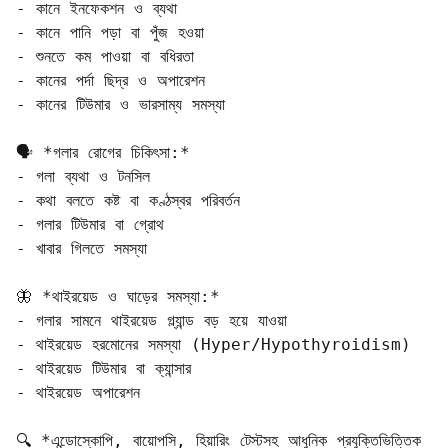
- কানে ইনফেকশন ও ব্যথা  

- কানে পানি পড়া বা পুঁজ হওয়া  

- শুনতে কম পাওয়া বা বধিরতা  

- কানের পর্দা ছিদ্র ও অপারেশন  

- কানের টিউমার ও ভারসাম্য সমস্যা  

🗣️ *গলার রোগের চিকিৎসা:*  

- গলা ব্যথা ও টনসিল  

- কথা বলতে কষ্ট বা কণ্ঠস্বর পরিবর্তন  

- গলার টিউমার বা গ্রোথ  

- খাবার গিলতে সমস্যা  

🦋 *থাইরয়েড ও ঘাড়ের সমস্যা:*  

- গলার সামনে থাইরয়েড গ্ল্যান্ড বড় হয়ে যাওয়া  

- থাইরয়েড হরমোনের সমস্যা (Hyper/Hypothyroidism)  

- থাইরয়েড টিউমার বা ক্যান্সার  

- থাইরয়েড অপারেশন  

🔍 *এন্ডোস্কোপি, বায়োপসি, হিয়ারিং টেস্টসহ আধুনিক প্রযুক্তিভিত্তিক 