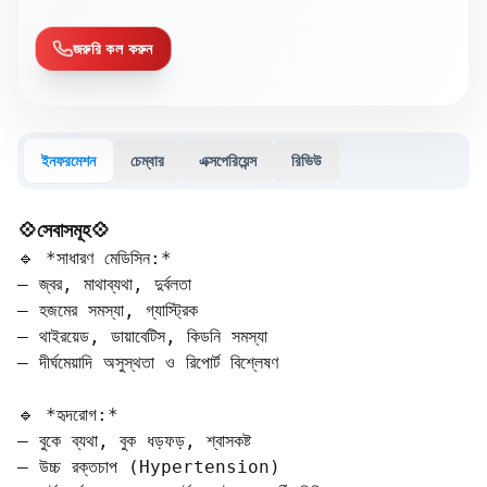
জরুরি কল করুন
ইনফরমেশন
চেম্বার
এক্সপেরিয়েন্স
রিভিউ
💠সেবাসমূহ💠
🔹 *সাধারণ মেডিসিন:*  

– জ্বর, মাথাব্যথা, দুর্বলতা  

– হজমের সমস্যা, গ্যাস্ট্রিক  

– থাইরয়েড, ডায়াবেটিস, কিডনি সমস্যা  

– দীর্ঘমেয়াদি অসুস্থতা ও রিপোর্ট বিশ্লেষণ

🔹 *হৃদরোগ:*  

– বুকে ব্যথা, বুক ধড়ফড়, শ্বাসকষ্ট  

– উচ্চ রক্তচাপ (Hypertension)  
