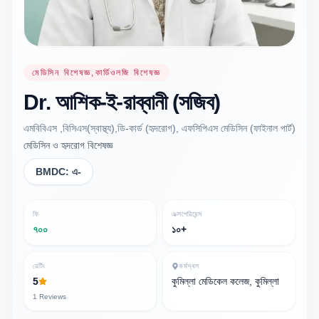
মেডিসিন বিশেষজ্ঞ,কার্ডিওলজি বিশেষজ্ঞ
Dr.
আশিক-ই-রাব্বানী
(সজিব)
এমবিবিএস ,বিসিএস(স্বাস্থ্য),ডি-কার্ড (হৃদরোগ), এফসিপিএস মেডিসিন (ফাইনাল পার্ট)
মেডিসিন ও হৃদরোগ বিশেষজ্ঞ
BMDC:
এ-
ফি
এক্সপেরিয়েন্স
৭০০
১০+
রেটিং
কর্মস্থল
5
কুমিল্লা মেডিকেল কলেজ, কুমিল্লা
1
Reviews