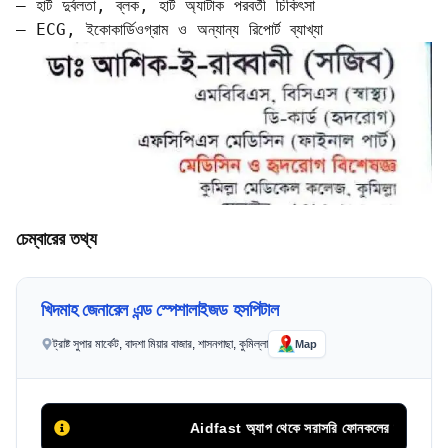
– হার্ট দুর্বলতা, ব্লক, হার্ট অ্যাটাক পরবর্তী চিকিৎসা  

– ECG, ইকোকার্ডিওগ্রাম ও অন্যান্য রিপোর্ট ব্যাখ্যা
চেম্বারের তথ্য
খিদমাহ জেনারেল এন্ড স্পেশালাইজড হসপিটাল
ট্রাষ্ট সুপার মার্কেট, বাদশা মিয়ার বাজার, শাসনগাছা, কুমিল্লা
Map
Aidfast অ্যাপ থেকে সরাসরি ফোনকলের মাধ্যমে অথবা অ