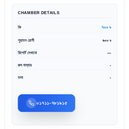
CHAMBER DETAILS
৭০০ ৳
ফি
পুরাতন রোগী
৬০০ ৳
রিপোর্ট দেখানো
—
রুম নাম্বার
-
তলা
-
০১৭১১-৭৮১৯১৫