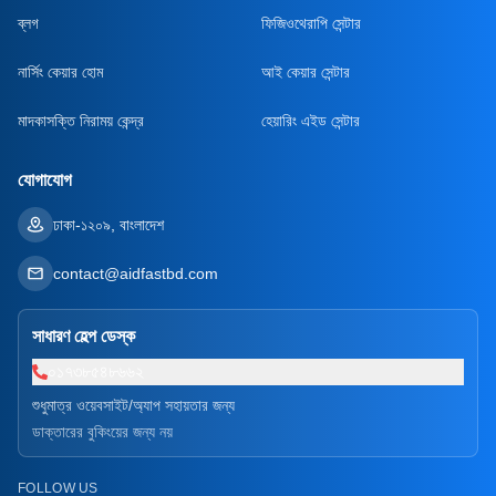
ব্লগ
ফিজিওথেরাপি সেন্টার
নার্সিং কেয়ার হোম
আই কেয়ার সেন্টার
মাদকাসক্তি নিরাময় কেন্দ্র
হেয়ারিং এইড সেন্টার
যোগাযোগ
ঢাকা-১২০৯, বাংলাদেশ
contact@aidfastbd.com
সাধারণ হেল্প ডেস্ক
০১৭৩৮৫৪৮৬৬২
শুধুমাত্র ওয়েবসাইট/অ্যাপ সহায়তার জন্য
ডাক্তারের বুকিংয়ের জন্য নয়
FOLLOW US