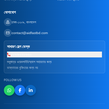
যোগাযোগ
ঢাকা-১২০৯, বাংলাদেশ
contact@aidfastbd.com
সাধারণ হেল্প ডেস্ক
০১৭৩৮৫৪৮৬৬২
শুধুমাত্র ওয়েবসাইট/অ্যাপ সহায়তার জন্য
ডাক্তারের বুকিংয়ের জন্য নয়
FOLLOW US