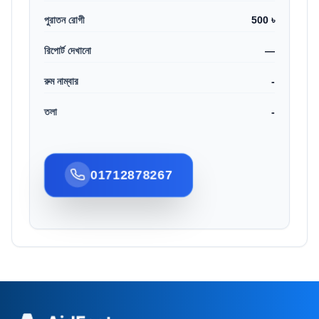
পুরাতন রোগী
500 ৳
রিপোর্ট দেখানো
—
রুম নাম্বার
-
তলা
-
01712878267