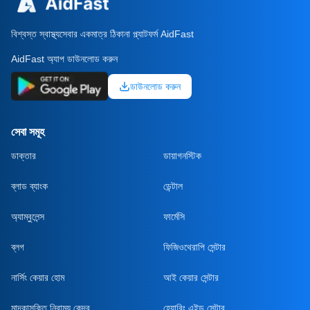
বিশ্বস্ত স্বাস্থ্যসেবার একমাত্র ঠিকানা প্ল্যাটফর্ম AidFast
AidFast অ্যাপ ডাউনলোড করুন
ডাউনলোড করুন
সেবা সমূহ
ডাক্তার
ডায়াগনস্টিক
ব্লাড ব্যাংক
ডেন্টাল
অ্যাম্বুলেন্স
ফার্মেসি
ব্লগ
ফিজিওথেরাপি সেন্টার
নার্সিং কেয়ার হোম
আই কেয়ার সেন্টার
মাদকাসক্তি নিরাময় কেন্দ্র
হেয়ারিং এইড সেন্টার