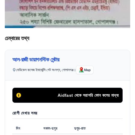
চেম্বারের তথ্য
আল-রাজী ডায়াগনস্টিক সেন্টার
মেডিকেল কলেজ ইমার্জেন্সি গেট সংলগ্ন, গোপালগঞ্জ।
Map
Aidfast থেকে সরাসরি ফোন কলের মাধ্যমে অথবা এপয়েন্টমে
রোগী দেখার সময়
দিন
সকাল-দুপুর
দুপুর-রাত