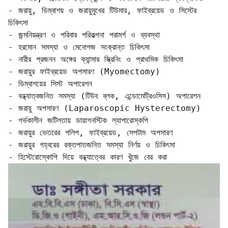
- জরায়ু, ডিম্বাশয় ও জরায়ুমুখের টিউমার, ফাইব্রয়েড ও সিস্টের 
চিকিৎসা  

- জন্মনিয়ন্ত্রণ ও পরিবার পরিকল্পনা পরামর্শ ও ব্যবস্থা  

- হরমোন সমস্যা ও মেনোপজ সংক্রান্ত চিকিৎসা  

- নারীর প্রজনন অঙ্গের ক্যান্সার স্ক্রিনিং ও প্রাথমিক চিকিৎসা

- জরায়ুর ফাইব্রয়েড অপসারণ (Myomectomy)  

- ডিম্বাশয়ের সিস্ট অপারেশন  

- বন্ধ্যাত্বজনিত সমস্যা (টিউব ব্লক, এন্ডোমেট্রিওসিস) অপারেশন  

- জরায়ু অপসারণ (Laparoscopic Hysterectomy)  

- গর্ভকালীন জটিলতায় ডায়াগনস্টিক ল্যাপারোস্কপি  

- জরায়ুর ভেতরের পলিপ, ফাইব্রয়েড, সেপটাম অপসারণ  

- জরায়ুর গহ্বরের রক্তপাতজনিত সমস্যা নির্ণয় ও চিকিৎসা  

- হিস্টেরোস্কোপি দিয়ে বন্ধ্যাত্বের কারণ খুঁজে বের করা