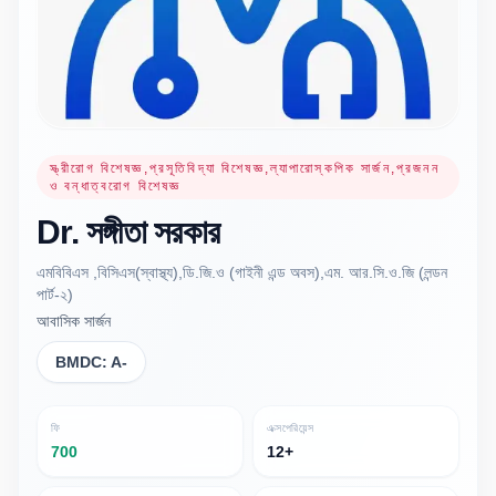
স্ত্রীরোগ বিশেষজ্ঞ,প্রসূতিবিদ্যা বিশেষজ্ঞ,ল্যাপারোস্কপিক সার্জন,প্রজনন
ও বন্ধাত্বরোগ বিশেষজ্ঞ
Dr.
সঙ্গীতা
সরকার
এমবিবিএস ,বিসিএস(স্বাস্থ্য),ডি.জি.ও (গাইনী এন্ড অবস),এম. আর.সি.ও.জি (লন্ডন
পার্ট-২)
আবাসিক সার্জন
BMDC:
A-
ফি
এক্সপেরিয়েন্স
700
12+