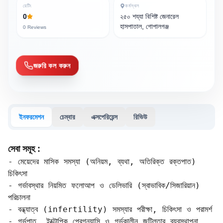
রেটিং
কর্মস্থল
0
২৫০ শয্যা বিশিষ্ট জেনারেল
হাসপাতাল, গোপালগঞ্জ
0
Reviews
জরুরি কল করুন
ইনফরমেশন
চেম্বার
এক্সপেরিয়েন্স
রিভিউ
সেবা সমূহ :
- মেয়েদের মাসিক সমস্যা (অনিয়ম, ব্যথা, অতিরিক্ত রক্তপাত) 
চিকিৎসা  

- গর্ভাবস্থার নিয়মিত ফলোআপ ও ডেলিভারি (স্বাভাবিক/সিজারিয়ান) 
পরিচালনা  

- বন্ধ্যাত্ব (infertility) সমস্যার পরীক্ষা, চিকিৎসা ও পরামর্শ  

- গর্ভপাত, ইক্টোপিক প্রেগন্যান্সি ও গর্ভকালীন জটিলতার ব্যবস্থাপনা  
