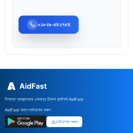
০১৮২৯-৫৪২৭৫৪
বিশ্বস্ত স্বাস্থ্যসেবার একমাত্র ঠিকানা প্ল্যাটফর্ম AidFast
AidFast অ্যাপ ডাউনলোড করুন
ডাউনলোড করুন