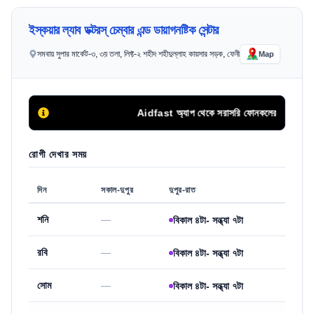
ইস্কয়ার ল্যাব ডক্টরস্ চেম্বার এন্ড ডায়াগনষ্টিক সেন্টার
সমবায় সুপার মার্কেট-৩, ৩য় তলা, লিফ্ট-২ শহীদ শহীদুল্লাহ কায়সার সড়ক, ফেনী
Map
Aidfast অ্যাপ থেকে সরাসরি ফোনকলের মাধ্যমে অথবা অ
রোগী দেখার সময়
দিন
সকাল-দুপুর
দুপুর-রাত
শনি
—
বিকাল ৪টা- সন্ধ্যা ৭টা
রবি
—
বিকাল ৪টা- সন্ধ্যা ৭টা
সোম
—
বিকাল ৪টা- সন্ধ্যা ৭টা