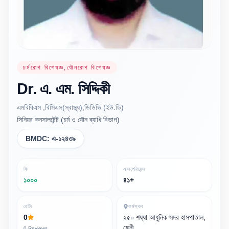
চর্মরোগ বিশেষজ্ঞ,যৌনরোগ বিশেষজ্ঞ
Dr.
এ. এম.
সিদ্দিকী
এমবিবিএস ,বিসিএস(স্বাস্থ্য),ডিডিভি (ইউ.ডি)
সিনিয়র কনসালটেন্ট (চর্ম ও যৌন ব্যাধি বিভাগ)
BMDC:
এ-১২৪৩৯
ফি
এক্সপেরিয়েন্স
১০০০
৪১+
রেটিং
কর্মস্থল
0
২৫০ শয্যা আধুনিক সদর হাসপাতাল,
ফেনী
0
Reviews