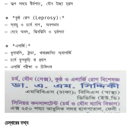
– অল্প সময়ে বীর্যপাত, যৌন ইচ্ছা হ্রাস

🔹 *কুষ্ঠ রোগ (Leprosy):*  

– স্নায়ু ও চর্মে দাগ, অবশভাব  

– দেহে অবস, ঝিনঝিনি ও দুর্বলতা

🔹 *এলার্জি:*  

– ধুলাবালি, ঠান্ডা, খাবারজনিত অ্যালার্জি  

– চর্মে ফুসকুড়ি বা র‍্যাশ  

– এলার্জি পরীক্ষা ও চিকিৎসা
চেম্বারের তথ্য