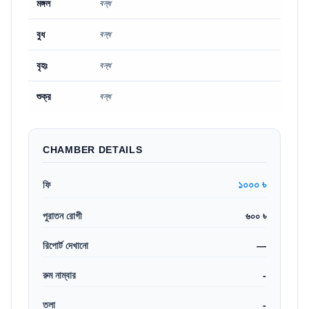
মঙ্গল
বন্ধ
বুধ
বন্ধ
বৃহঃ
বন্ধ
শুক্র
বন্ধ
CHAMBER DETAILS
১০০০ ৳
ফি
পুরাতন রোগী
৬০০ ৳
রিপোর্ট দেখানো
—
রুম নাম্বার
-
তলা
-