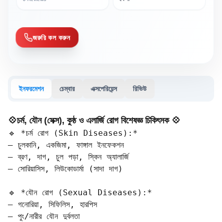
জরুরি কল করুন
ইনফরমেশন
চেম্বার
এক্সপেরিয়েন্স
রিভিউ
💠চর্ম, যৌন (সেক্স), কুষ্ঠ ও এলার্জি রোগ বিশেষজ্ঞ চিকিৎসক 💠
🔹 *চর্ম রোগ (Skin Diseases):*  

– চুলকানি, একজিমা, ফাঙ্গাল ইনফেকশন  

– ব্রণ, দাগ, চুল পড়া, স্কিন অ্যালার্জি  

– সোরিয়াসিস, লিউকোডার্মা (সাদা দাগ)

🔹 *যৌন রোগ (Sexual Diseases):*  

– গনোরিয়া, সিফিলিস, হারপিস  

– পুং/নারীর যৌন দুর্বলতা  
