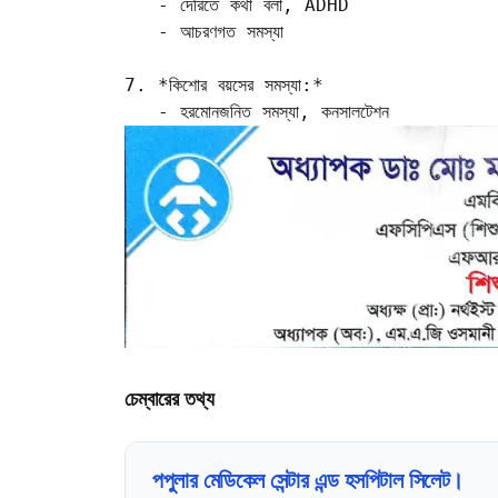
   - দেরিতে কথা বলা, ADHD  

   - আচরণগত সমস্যা

7. *কিশোর বয়সের সমস্যা:*

   - হরমোনজনিত সমস্যা, কনসালটেশন  
চেম্বারের তথ্য
পপুলার মেডিকেল সেন্টার এন্ড হসপিটাল সিলেট।