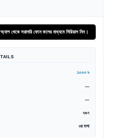
কে সরাসরি ফোন কলের মাধ্যমে সিরিয়াল নিন।
TAILS
১০০০ ৳
—
—
৩৬৭
৩য় তলা