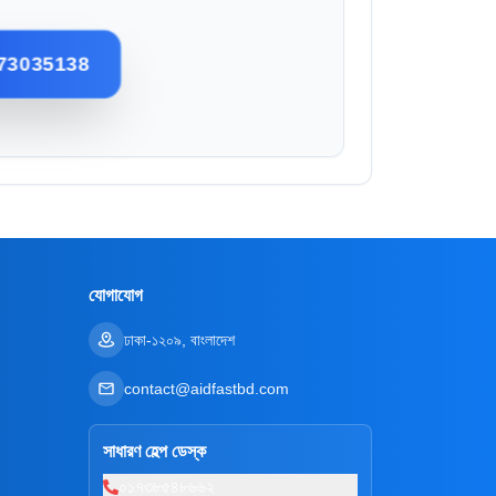
73035138
যোগাযোগ
ঢাকা-১২০৯, বাংলাদেশ
contact@aidfastbd.com
সাধারণ হেল্প ডেস্ক
০১৭৩৮৫৪৮৬৬২