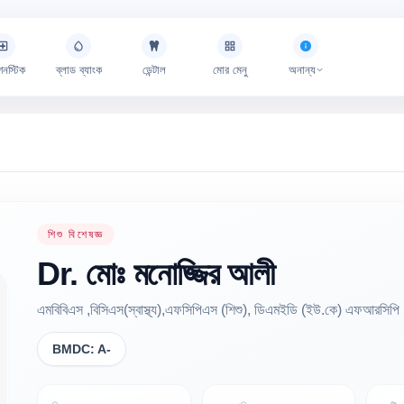
গনস্টিক
ব্লাড ব্যাংক
ডেন্টাল
মোর মেনু
অনান্য
শিশু বিশেষজ্ঞ
Dr.
মোঃ মনোজ্জির
আলী
এমবিবিএস ,বিসিএস(স্বাস্থ্য),এফসিপিএস (শিশু), ডিএমইডি (ইউ.কে) এফআরসিপি
BMDC:
A-