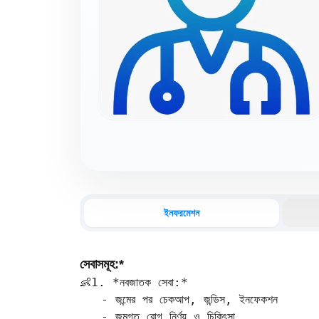
ইনফরমেশন
সেবাসমূহ:*
👶1. *নবজাতক সেবা:*

   - জন্মের পর চেকআপ, জন্ডিস, ইনফেকশন  

   - জন্মগত রোগ নির্ণয় ও চিকিৎসা
