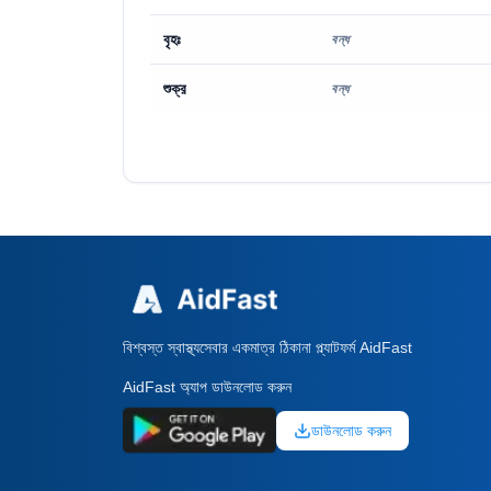
বৃহঃ
বন্ধ
শুক্র
বন্ধ
বিশ্বস্ত স্বাস্থ্যসেবার একমাত্র ঠিকানা প্ল্যাটফর্ম AidFast
AidFast অ্যাপ ডাউনলোড করুন
ডাউনলোড করুন