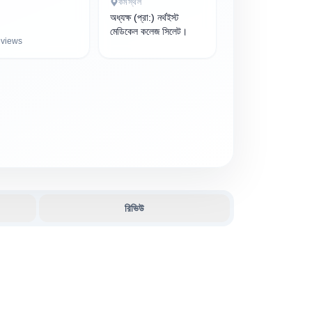
কর্মস্থল
অধ্যক্ষ (প্রা:) নর্থইস্ট
মেডিকেল কলেজ সিলেট।
views
রিভিউ