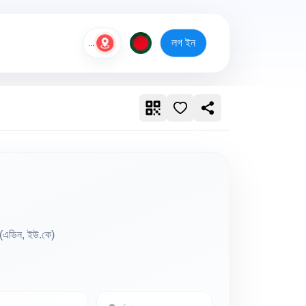
লগ ইন
...
 (এডিন, ইউ.কে)