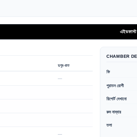
এইডফাস্ট অ্যাপ থে
CHAMBER DE
দুপুর-রাত
ফি
—
পুরাতন রোগী
রিপোর্ট দেখানো
রুম নাম্বার
তলা
—