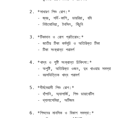
2. *সাধারণ শিশু রোগ:*

   - জ্বর, সর্দি-কাশি, ডায়রিয়া, বমি  

   - নিউমোনিয়া, টনসিল, খিঁচুনি

3. *টিকাদান ও রোগ প্রতিরোধ:*

   - জাতীয় টিকা কর্মসূচি ও অতিরিক্ত টিকা  

   - টিকা সংক্রান্ত পরামর্শ

4. *খাদ্য ও পুষ্টি সংক্রান্ত চিকিৎসা:*

   - অপুষ্টি, অতিরিক্ত ওজন, দুধ খাওয়ায় সমস্যা  

   - বয়সভিত্তিক খাদ্য পরামর্শ

5. *দীর্ঘমেয়াদী শিশু রোগ:*

   - হাঁপানি, অ্যালার্জি, শিশু ডায়াবেটিস  

   - থ্যালাসেমিয়া, অটিজম

6. *শিশুদের মানসিক ও বিকাশ সমস্যা:*
