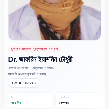
স্ত্রীরোগ বিশেষজ্ঞ,প্রসূতিবিদ্যা বিশেষজ্ঞ
Dr.
জাফরিন ইয়াসমিন
চৌধুরী
এমবিবিএস,এফ.সি.পি.এস(গাইনী ও অবস)
সহযোগী আধ্যাপক(গাইনী ও অবস)
BMDC:
এ-৪৮৭৮৯
ফি
এক্সপেরিয়েন্স
৭০০ টাকা
২৫+বছর