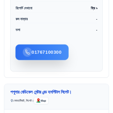
রিপোর্ট দেখানো
ফ্রি ৳
রুম নাম্বার
-
তলা
-
01767100300
পপুলার মেডিকেল সেন্টার এন্ড হসপিটাল সিলেট।
সোবহানীঘাট, সিলেট।
Map