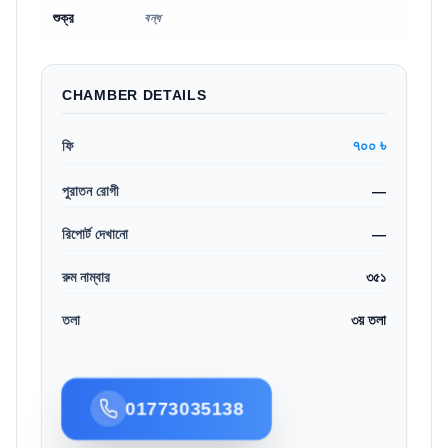
শুক্র
বন্ধ
CHAMBER DETAILS
৭০০ ৳
ফি
পুরাতন রোগী
—
রিপোর্ট দেখানো
—
রুম নাম্বার
৩৫১
তলা
৩য় তলা
01773035138