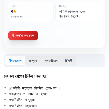
রেটিং
কর্মস্থল
0
নর্থ ইস্ট মেডিকেল কলেজ
হাসপাতাল, সিলেট।
0
Reviews
জরুরি কল করুন
ইনফরমেশন
চেম্বার
এক্সপেরিয়েন্স
রিভিউ
যেসকল রোগের চিকিৎসা করা হয়;
* ◽গর্ভবতী মায়েদের নিয়মিত চেক-আপ। 

* ◽বন্ধ্যাত্ব ও বাচ্চা না হওয়া। 

* ◽অনিয়মিত ঋতুস্রাব। 

* ◽অনিয়মিত রক্তস্রাব।
