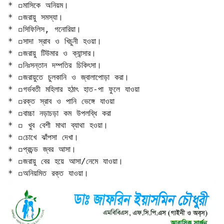
* ◽মাসিকে অনিয়ম। 

* ◽জরায়ু সমস্যা। 

* ◽সিফিলিস, গনোরিয়া। 

* ◽সাদা স্রাব ও খিচুনী হওয়া। 

* ◽জরায়ু টিউমার ও ক্যান্সার। 

* ◽নিঃসন্তান দম্পতির চিকিৎসা। 

* ◽জরায়ুতে চুলকানি ও জ্বালাপোড়া করা। 

* ◽গর্ভবতী মহিলার হঠাৎ হাত-পা ফুলে যাওয়া 

* ◽রক্ত স্রাব ও পানি ভেঙ্গে যাওয়া 

* ◽বাচ্চা নড়াচড়া কম উপলব্ধি করা 

* ◽ খুব বেশী মাথা ব্যাথা হওয়া। 

* ◽চোখে ঝাঁপসা দেখা। 

* ◽প্রচন্ড জ্বর আসা। 

* ◽জরায়ু বের হয়ে আসা/নেমে যাওয়া। 

* ◽অনিয়মিত রক্ত যাওয়া।