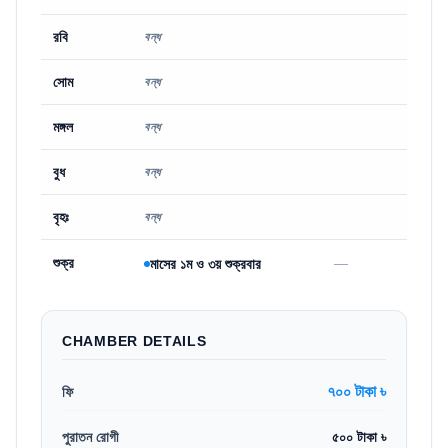
রবি
বন্ধ
সোম
বন্ধ
মঙ্গল
বন্ধ
বুধ
বন্ধ
বৃহঃ
বন্ধ
শুক্র
—
মাসের ১ম ও ৩য় শুক্রবার
CHAMBER DETAILS
৭০০ টাকা ৳
ফি
পুরাতন রোগী
৫০০ টাকা ৳