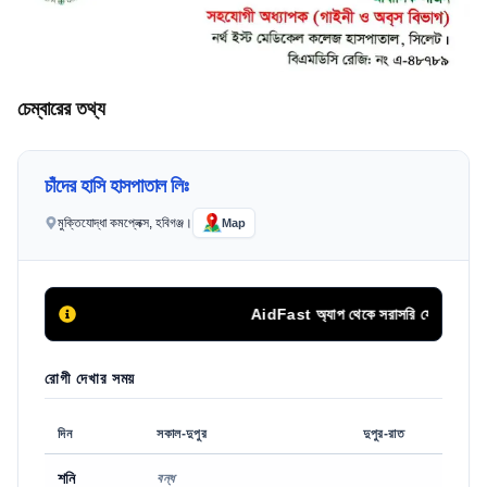
চেম্বারের তথ্য
চাঁদের হাসি হাসপাতাল লিঃ
মুক্তিযোদ্ধা কমপ্লেক্স, হবিগঞ্জ।
Map
AidFast অ্যাপ থেকে সরাসরি ফোন দিয়ে সিরিয়
রোগী দেখার সময়
দিন
সকাল-দুপুর
দুপুর-রাত
শনি
বন্ধ