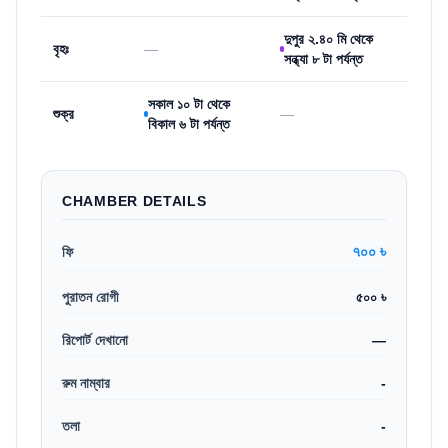
দুপুর ২.৪০ মি থেকে
বৃহঃ
—
সন্ধ্যা ৮ টা পর্যন্ত
সকাল ১০ টা থেকে
শুক্র
—
বিকাল ৬ টা পর্যন্ত
CHAMBER DETAILS
৭০০ ৳
ফি
পুরাতন রোগী
৫০০ ৳
রিপোর্ট দেখানো
—
রুম নাম্বার
-
তলা
-