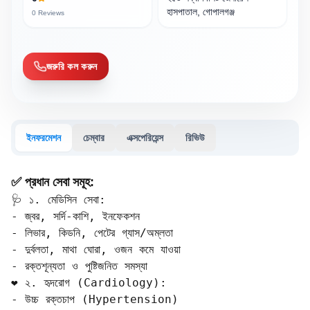
হাসপাতাল, গোপালগঞ্জ
0
Reviews
জরুরি কল করুন
ইনফরমেশন
চেম্বার
এক্সপেরিয়েন্স
রিভিউ
✅ প্রধান সেবা সমূহ:
🩺 ১. মেডিসিন সেবা:

- জ্বর, সর্দি-কাশি, ইনফেকশন  

- লিভার, কিডনি, পেটের গ্যাস/অম্লতা  

- দুর্বলতা, মাথা ঘোরা, ওজন কমে যাওয়া  

- রক্তশূন্যতা ও পুষ্টিজনিত সমস্যা

❤️ ২. হৃদরোগ (Cardiology):

- উচ্চ রক্তচাপ (Hypertension)  
