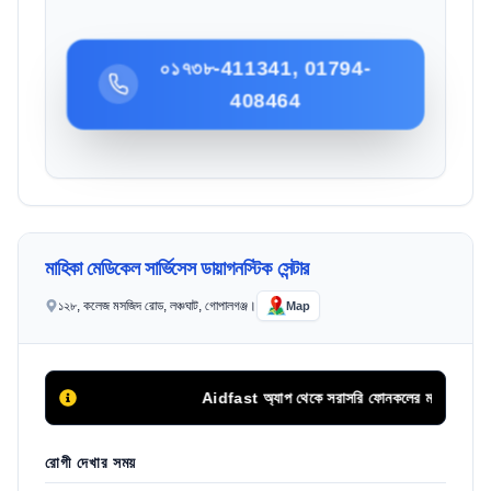
০১৭৩৮-411341, 01794-
408464
মাহিকা মেডিকেল সার্ভিসেস ডায়াগনস্টিক সেন্টার
১২৮, কলেজ মসজিদ রোড, লঞ্চঘাট, গোপালগঞ্জ।
Map
Aidfast অ্যাপ থেকে সরাসরি ফোনকলের মাধ্যমে অথবা অনলা
রোগী দেখার সময়