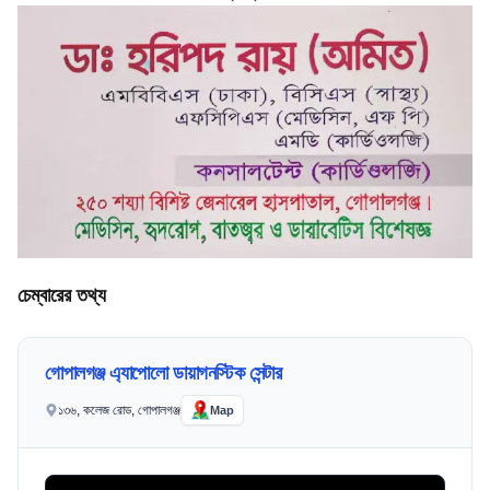
চেম্বারের তথ্য
গোপালগঞ্জ এ্যাপোলো ডায়াগনস্টিক সেন্টার
১৩৬, কলেজ রোড, গোপালগঞ্জ
Map