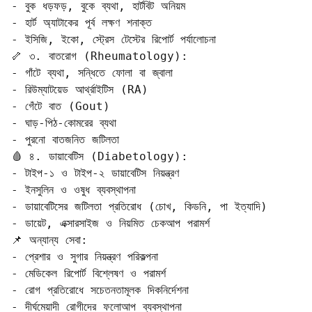
- বুক ধড়ফড়, বুকে ব্যথা, হার্টবিট অনিয়ম  

- হার্ট অ্যাটাকের পূর্ব লক্ষণ শনাক্ত  

- ইসিজি, ইকো, স্ট্রেস টেস্টের রিপোর্ট পর্যালোচনা

🦴 ৩. বাতরোগ (Rheumatology):

- গাঁটে ব্যথা, সন্ধিতে ফোলা বা জ্বালা  

- রিউম্যাটয়েড আর্থ্রাইটিস (RA)  

- গেঁটে বাত (Gout)  

- ঘাড়-পিঠ-কোমরের ব্যথা  

- পুরনো বাতজনিত জটিলতা

🩸 ৪. ডায়াবেটিস (Diabetology):

- টাইপ-১ ও টাইপ-২ ডায়াবেটিস নিয়ন্ত্রণ  

- ইনসুলিন ও ওষুধ ব্যবস্থাপনা  

- ডায়াবেটিসের জটিলতা প্রতিরোধ (চোখ, কিডনি, পা ইত্যাদি)  

- ডায়েট, এক্সারসাইজ ও নিয়মিত চেকআপ পরামর্শ

📌 অন্যান্য সেবা:

- প্রেশার ও সুগার নিয়ন্ত্রণ পরিকল্পনা  

- মেডিকেল রিপোর্ট বিশ্লেষণ ও পরামর্শ  

- রোগ প্রতিরোধে সচেতনতামূলক দিকনির্দেশনা  

- দীর্ঘমেয়াদী রোগীদের ফলোআপ ব্যবস্থাপনা