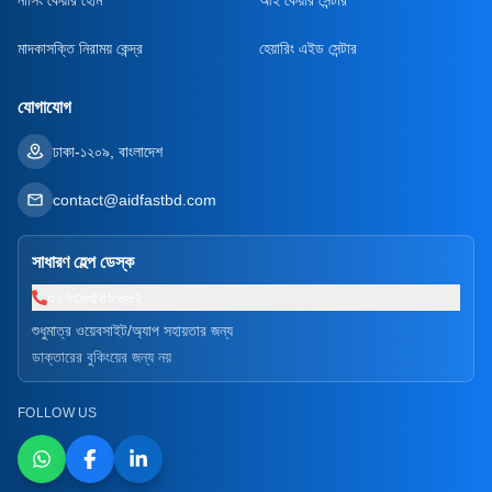
মাদকাসক্তি নিরাময় কেন্দ্র
হেয়ারিং এইড সেন্টার
যোগাযোগ
ঢাকা-১২০৯, বাংলাদেশ
contact@aidfastbd.com
সাধারণ হেল্প ডেস্ক
০১৭৩৮৫৪৮৬৬২
শুধুমাত্র ওয়েবসাইট/অ্যাপ সহায়তার জন্য
ডাক্তারের বুকিংয়ের জন্য নয়
FOLLOW US