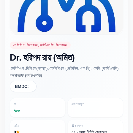
মেডিসিন বিশেষজ্ঞ,কার্ডিওলজি বিশেষজ্ঞ
Dr.
হরিপদ রায়
(অমিত)
এমবিবিএস ,বিসিএস(স্বাস্থ্য),এফসিপিএস (মেডিসিন, এফ পি), এমডি (কার্ডিওলজি)
কনসালটেন্ট (কার্ডিওলজি)
BMDC:
-
ফি
এক্সপেরিয়েন্স
৭০০
-
রেটিং
কর্মস্থল
0
২৫০ শয্যা বিশিষ্ট জেনারেল